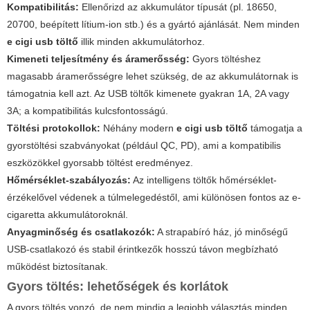
Kompatibilitás:
Ellenőrizd az akkumulátor típusát (pl. 18650,
20700, beépített lítium-ion stb.) és a gyártó ajánlását. Nem minden
e cigi usb töltő
illik minden akkumulátorhoz.
Kimeneti teljesítmény és áramerősség:
Gyors töltéshez
magasabb áramerősségre lehet szükség, de az akkumulátornak is
támogatnia kell azt. Az USB töltők kimenete gyakran 1A, 2A vagy
3A; a kompatibilitás kulcsfontosságú.
Töltési protokollok:
Néhány modern
e cigi usb töltő
támogatja a
gyorstöltési szabványokat (például QC, PD), ami a kompatibilis
eszközökkel gyorsabb töltést eredményez.
Hőmérséklet-szabályozás:
Az intelligens töltők hőmérséklet-
érzékelővel védenek a túlmelegedéstől, ami különösen fontos az e-
cigaretta akkumulátoroknál.
Anyagminőség és csatlakozók:
A strapabíró ház, jó minőségű
USB-csatlakozó és stabil érintkezők hosszú távon megbízható
működést biztosítanak.
Gyors töltés: lehetőségek és korlátok
A gyors töltés vonzó, de nem mindig a legjobb választás minden