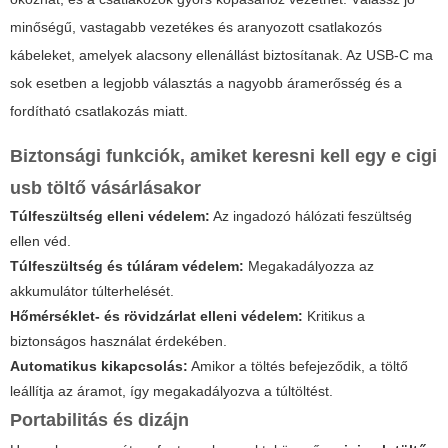
minőségű, vastagabb vezetékes és aranyozott csatlakozós
kábeleket, amelyek alacsony ellenállást biztosítanak. Az USB-C ma
sok esetben a legjobb választás a nagyobb áramerősség és a
fordítható csatlakozás miatt.
Biztonsági funkciók, amiket keresni kell egy
e cigi
usb töltő
vásárlásakor
Túlfeszültség elleni védelem:
Az ingadozó hálózati feszültség
ellen véd.
Túlfeszültség és túláram védelem:
Megakadályozza az
akkumulátor túlterhelését.
Hőmérséklet- és rövidzárlat elleni védelem:
Kritikus a
biztonságos használat érdekében.
Automatikus kikapcsolás:
Amikor a töltés befejeződik, a töltő
leállítja az áramot, így megakadályozva a túltöltést.
Portabilitás és dizájn