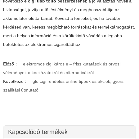
következő
e cigi usb töltő
beszerzésénél; a jó választás növeli a
biztonságot, javítja a töltési élményt és meghosszabbítja az
akkumulátor élettartamát. Kövesd a fentieket, és ha további
kérdésed van, keress megbízható forrásokat és terméktámogatást,
mert a helyes információ és a körültekintő vásárlás a legjobb
befektetés az elektromos cigarettádhoz.
Előző：
elektromos cigi káros e – friss kutatások és orvosi
vélemények a kockázatokról és alternatívákról
Következő：
glo cigi rendelés online tippek és akciók, gyors
szállítási útmutató
Kapcsolódó termékek