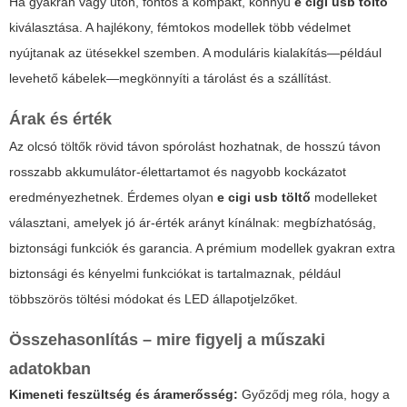
Ha gyakran vagy úton, fontos a kompakt, könnyű
e cigi usb töltő
kiválasztása. A hajlékony, fémtokos modellek több védelmet
nyújtanak az ütésekkel szemben. A moduláris kialakítás—például
levehető kábelek—megkönnyíti a tárolást és a szállítást.
Árak és érték
Az olcsó töltők rövid távon spórolást hozhatnak, de hosszú távon
rosszabb akkumulátor-élettartamot és nagyobb kockázatot
eredményezhetnek. Érdemes olyan
e cigi usb töltő
modelleket
választani, amelyek jó ár-érték arányt kínálnak: megbízhatóság,
biztonsági funkciók és garancia. A prémium modellek gyakran extra
biztonsági és kényelmi funkciókat is tartalmaznak, például
többszörös töltési módokat és LED állapotjelzőket.
Összehasonlítás – mire figyelj a műszaki
adatokban
Kimeneti feszültség és áramerősség:
Győződj meg róla, hogy a