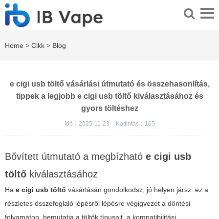
Home
>
Cikk
>
Blog
e cigi usb töltő vásárlási útmutató és összehasonlítás,
tippek a legjobb e cigi usb töltő kiválasztásához és
gyors töltéshez
Idő：2025-11-23
Kattintás：
165
Bővített útmutató a megbízható
e cigi usb
töltő
kiválasztásához
Ha
e cigi usb töltő
vásárlásán gondolkodsz, jó helyen jársz: ez a
részletes összefoglaló lépésről lépésre végigvezet a döntési
folyamaton, bemutatja a töltők típusait, a kompatibilitási