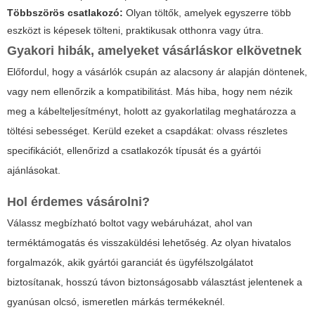
Többszörös csatlakozó:
Olyan töltők, amelyek egyszerre több
eszközt is képesek tölteni, praktikusak otthonra vagy útra.
Gyakori hibák, amelyeket vásárláskor elkövetnek
Előfordul, hogy a vásárlók csupán az alacsony ár alapján döntenek,
vagy nem ellenőrzik a kompatibilitást. Más hiba, hogy nem nézik
meg a kábelteljesítményt, holott az gyakorlatilag meghatározza a
töltési sebességet. Kerüld ezeket a csapdákat: olvass részletes
specifikációt, ellenőrizd a csatlakozók típusát és a gyártói
ajánlásokat.
Hol érdemes vásárolni?
Válassz megbízható boltot vagy webáruházat, ahol van
terméktámogatás és visszaküldési lehetőség. Az olyan hivatalos
forgalmazók, akik gyártói garanciát és ügyfélszolgálatot
biztosítanak, hosszú távon biztonságosabb választást jelentenek a
gyanúsan olcsó, ismeretlen márkás termékeknél.