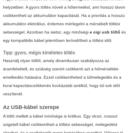
helyzetben. A gyors töltés növeli a hőtermelést, ami hosszú távon
csökkentheti az akkumulátor kapacitását. Ha a prioritás a hosszú
akkumulátor-életciklus, érdemes mérlegelni a mérsékelt töltési
sebességet. Azonban ha sietsz, egy minőségi
e cigi usb töltő
és
egy kompatibilis kábel jelentősen lerövidítheti a töltési időt.
Tipp: gyors, mégis kíméletes töltés
Használj olyan töltőt, amely dinamikusan szabályozza az
áramfelvételt, és szükség szerint csökkenti azt a hőmérséklet-
emelkedés hatására. Ezzel csökkentheted a túlmelegedés és a
korai kapacitáscsökkenés kockázatát anélkül, hogy túl sok időt
veszítenél.
Az USB-kábel szerepe
A töltő mellett a kábel minősége is kritikus. Egy olcsó, rosszul
szigetelt kábel csökkentheti a töltési sebességet, melegedést
okozhat, és a csatlakozók gyors kopásához vezethet. Válassz jó