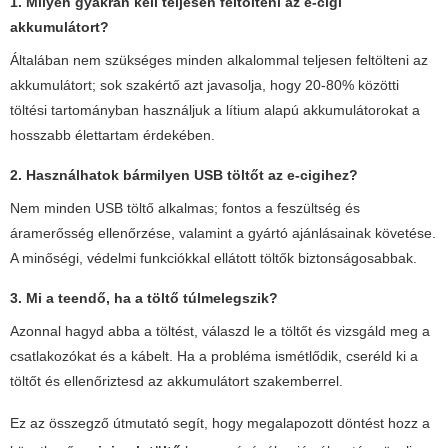
1. Milyen gyakran kell teljesen feltölteni az e-cigi
akkumulátort?
Általában nem szükséges minden alkalommal teljesen feltölteni az
akkumulátort; sok szakértő azt javasolja, hogy 20-80% közötti
töltési tartományban használjuk a lítium alapú akkumulátorokat a
hosszabb élettartam érdekében.
2. Használhatok bármilyen USB töltőt az e-cigihez?
Nem minden USB töltő alkalmas; fontos a feszültség és
áramerősség ellenőrzése, valamint a gyártó ajánlásainak követése.
A minőségi, védelmi funkciókkal ellátott töltők biztonságosabbak.
3. Mi a teendő, ha a töltő túlmelegszik?
Azonnal hagyd abba a töltést, válaszd le a töltőt és vizsgáld meg a
csatlakozókat és a kábelt. Ha a probléma ismétlődik, cseréld ki a
töltőt és ellenőriztesd az akkumulátort szakemberrel.
Ez az összegző útmutató segít, hogy megalapozott döntést hozz a