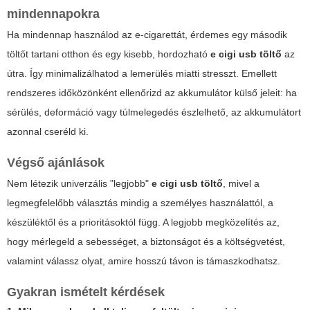
mindennapokra
Ha mindennap használod az e-cigarettát, érdemes egy második
töltőt tartani otthon és egy kisebb, hordozható
e cigi usb töltő
az
útra. Így minimalizálhatod a lemerülés miatti stresszt. Emellett
rendszeres időközönként ellenőrizd az akkumulátor külső jeleit: ha
sérülés, deformáció vagy túlmelegedés észlelhető, az akkumulátort
azonnal cseréld ki.
Végső ajánlások
Nem létezik univerzális "legjobb"
e cigi usb töltő
, mivel a
legmegfelelőbb választás mindig a személyes használattól, a
készüléktől és a prioritásoktól függ. A legjobb megközelítés az,
hogy mérlegeld a sebességet, a biztonságot és a költségvetést,
valamint válassz olyat, amire hosszú távon is támaszkodhatsz.
Gyakran ismételt kérdések