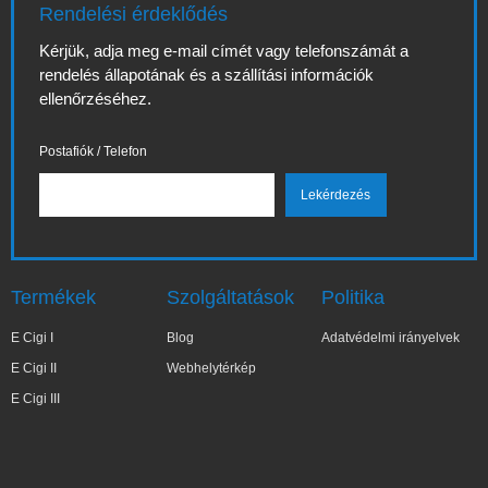
Rendelési érdeklődés
Kérjük, adja meg e-mail címét vagy telefonszámát a
rendelés állapotának és a szállítási információk
ellenőrzéséhez.
Postafiók / Telefon
Termékek
Szolgáltatások
Politika
E Cigi I
Blog
Adatvédelmi irányelvek
E Cigi II
Webhelytérkép
E Cigi III