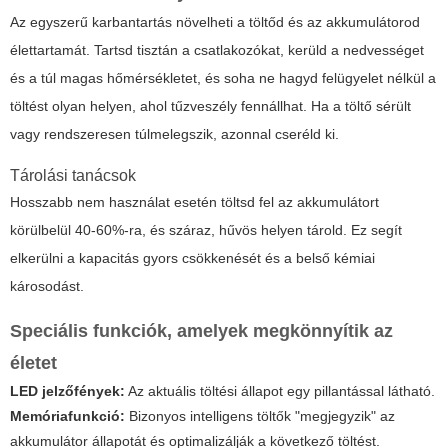
Az egyszerű karbantartás növelheti a töltőd és az akkumulátorod
élettartamát. Tartsd tisztán a csatlakozókat, kerüld a nedvességet
és a túl magas hőmérsékletet, és soha ne hagyd felügyelet nélkül a
töltést olyan helyen, ahol tűzveszély fennállhat. Ha a töltő sérült
vagy rendszeresen túlmelegszik, azonnal cseréld ki.
Tárolási tanácsok
Hosszabb nem használat esetén töltsd fel az akkumulátort
körülbelül 40-60%-ra, és száraz, hűvös helyen tárold. Ez segít
elkerülni a kapacitás gyors csökkenését és a belső kémiai
károsodást.
Speciális funkciók, amelyek megkönnyítik az
életet
LED jelzőfények:
Az aktuális töltési állapot egy pillantással látható.
Memóriafunkció:
Bizonyos intelligens töltők "megjegyzik" az
akkumulátor állapotát és optimalizálják a következő töltést.