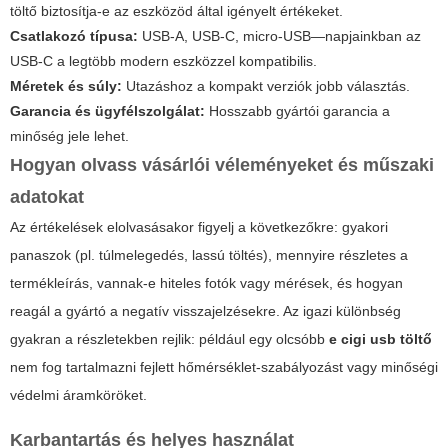
töltő biztosítja-e az eszközöd által igényelt értékeket.
Csatlakozó típusa:
USB-A, USB-C, micro-USB—napjainkban az
USB-C a legtöbb modern eszközzel kompatibilis.
Méretek és súly:
Utazáshoz a kompakt verziók jobb választás.
Garancia és ügyfélszolgálat:
Hosszabb gyártói garancia a
minőség jele lehet.
Hogyan olvass vásárlói véleményeket és műszaki
adatokat
Az értékelések elolvasásakor figyelj a következőkre: gyakori
panaszok (pl. túlmelegedés, lassú töltés), mennyire részletes a
termékleírás, vannak-e hiteles fotók vagy mérések, és hogyan
reagál a gyártó a negatív visszajelzésekre. Az igazi különbség
gyakran a részletekben rejlik: például egy olcsóbb
e cigi usb töltő
nem fog tartalmazni fejlett hőmérséklet-szabályozást vagy minőségi
védelmi áramköröket.
Karbantartás és helyes használat