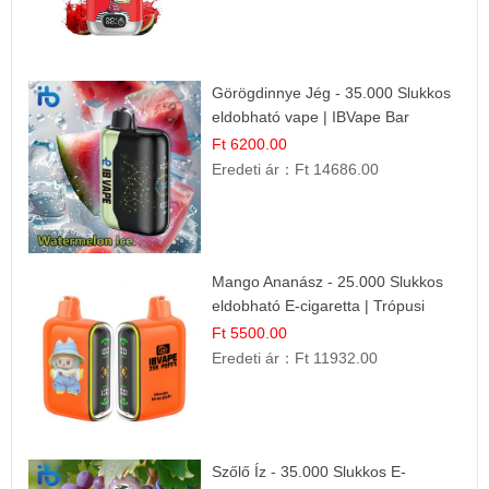
Görögdinnye Jég - 35.000 Slukkos
eldobható vape | IBVape Bar
Frissítő Nyári Íz
Ft 6200.00
Eredeti ár：
Ft 14686.00
Mango Ananász - 25.000 Slukkos
eldobható E-cigaretta | Trópusi
Ízélmény
Ft 5500.00
Eredeti ár：
Ft 11932.00
Szőlő Íz - 35.000 Slukkos E-