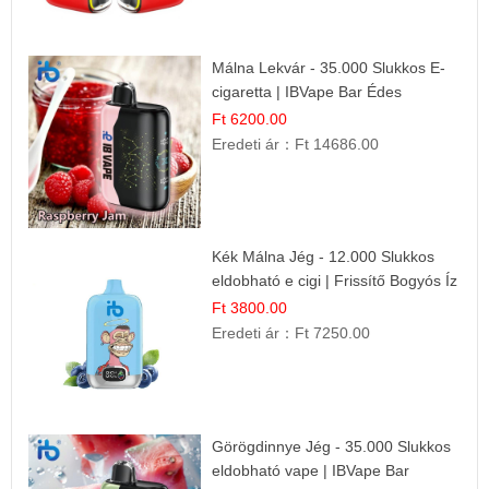
Málna Lekvár - 35.000 Slukkos E-
cigaretta | IBVape Bar Édes
Gyümölcs Íz
Ft 6200.00
Eredeti ár：
Ft 14686.00
Kék Málna Jég - 12.000 Slukkos
eldobható e cigi | Frissítő Bogyós Íz
Ft 3800.00
Eredeti ár：
Ft 7250.00
Görögdinnye Jég - 35.000 Slukkos
eldobható vape | IBVape Bar