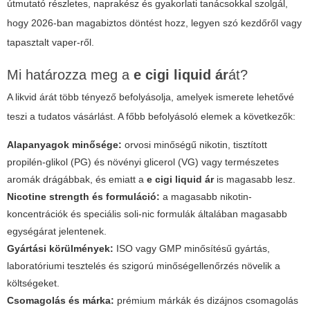
útmutató részletes, naprakész és gyakorlati tanácsokkal szolgál,
hogy 2026-ban magabiztos döntést hozz, legyen szó kezdőről vagy
tapasztalt vaper-ről.
Mi határozza meg a
e cigi liquid ár
át?
A likvid árát több tényező befolyásolja, amelyek ismerete lehetővé
teszi a tudatos vásárlást. A főbb befolyásoló elemek a következők:
Alapanyagok minősége:
orvosi minőségű nikotin, tisztított
propilén-glikol (PG) és növényi glicerol (VG) vagy természetes
aromák drágábbak, és emiatt a
e cigi liquid ár
is magasabb lesz.
Nicotine strength és formuláció:
a magasabb nikotin-
koncentrációk és speciális soli-nic formulák általában magasabb
egységárat jelentenek.
Gyártási körülmények:
ISO vagy GMP minősítésű gyártás,
laboratóriumi tesztelés és szigorú minőségellenőrzés növelik a
költségeket.
Csomagolás és márka:
prémium márkák és dizájnos csomagolás