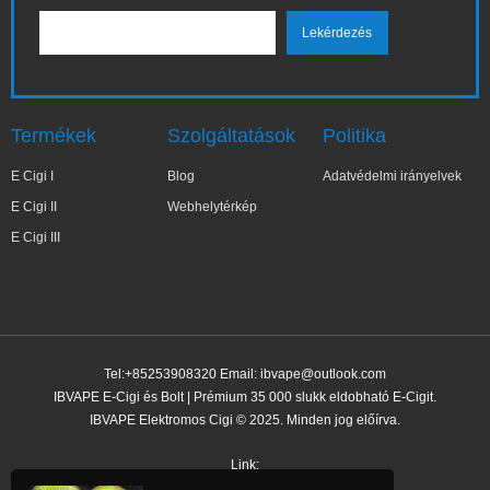
Termékek
Szolgáltatások
Politika
E Cigi I
Blog
Adatvédelmi irányelvek
E Cigi II
Webhelytérkép
E Cigi III
Tel:+85253908320 Email:
ibvape@outlook.com
IBVAPE E-Cigi és Bolt | Prémium 35 000 slukk eldobható E-Cigit.
IBVAPE Elektromos Cigi © 2025. Minden jog előírva.
✕
Bar***ra
Nemrég vásárolt
Link: