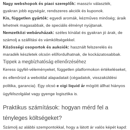
Nagy webshopok és piaci szereplők:
masszív választék,
gyakran jobb egységár, rendszeres akciók és kuponok.
Kis, független gyártók:
egyedi aromák, kézműves minőség; áraik
lehetnek magasabbak, de speciális élményt nyújtanak.
Nemzetközi webáruházak:
széles kínálat és gyakran jó árak, de
számolj a szállítási és vámköltségekkel.
Közösségi csoportok és aukciók:
használt felszerelés és
maradék készletek olcsón előfordulhatnak, de kockázatosabbak.
Tippek a megbízhatóság ellenőrzéséhez
Keress ügyfél-véleményeket, független platformokon értékeléseket,
és ellenőrizd a weboldal alapadatait (cégadatok, visszaküldési
politika, garancia). Egy olcsó
e cigi liquid ár
mögött állhat hiányos
ügyfélszolgálat vagy gyenge logisztika is.
Praktikus számítások: hogyan mérd fel a
tényleges költségeket?
Számolj az alábbi szempontokkal, hogy a látott ár valós képét kapd: