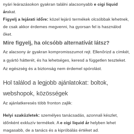
nyári leárazásokon gyakran találni alacsonyabb
e cigi liquid
ár
akat.
Figyelj a lejárati időre:
közel lejáró termékek olcsóbbak lehetnek,
de csak akkor érdemes megvenni, ha gyorsan fel is használod
őket.
Mire figyelj, ha olcsóbb alternatívát látsz?
Az alacsony ár gyakran kompromisszumot rejt. Ellenőrizd a címkét,
a gyártó hátterét, és ha lehetséges, keresd a független teszteket.
Az egészség és a biztonság nem érdemel spórolást.
Hol találod a legjobb ajánlatokat: boltok,
webshopok, közösségek
Az ajánlatkeresés több fronton zajlik:
Helyi szaküzletek:
személyes tanácsadás, azonnali készlet,
időnként exkluzív termékek. A
e cigi liquid ár
helyben lehet
magasabb, de a tanács és a kipróbálás értéket ad.