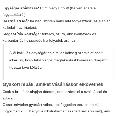
Egységár számítása:
Ft/ml vagy Ft/puff (ha van adata a
fogyasztásról).
Használati idő:
ha napi szinten hány ml-t fogyasztasz, az alapján
kalkulálj havi kiadást.
Kiegészítők költsége:
tekercs, szűrő, akkumulátorok és
karbantartás hozzáadódik a folyadék árához.
A jól kalkulált egységár és a teljes költség szemlélet segít
elkerülni, hogy látszólagos megtakarítást kövessen drágább
hosszú távú költség.
Gyakori hibák, amiket vásárláskor elkövetnek
Csak a bruttó ár alapján dönteni, nem számolni a szállítással és
adóval.
Olcsó, névtelen gyártást választani független tesztek nélkül.
Figyelmen kívül hagyni a nikotinformát (szabad bázis vs salt), ami