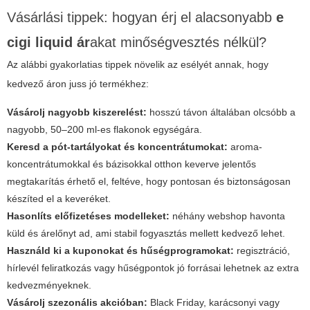
Vásárlási tippek: hogyan érj el alacsonyabb
e
cigi liquid ár
akat minőségvesztés nélkül?
Az alábbi gyakorlatias tippek növelik az esélyét annak, hogy
kedvező áron juss jó termékhez:
Vásárolj nagyobb kiszerelést:
hosszú távon általában olcsóbb a
nagyobb, 50–200 ml-es flakonok egységára.
Keresd a pót-tartályokat és koncentrátumokat:
aroma-
koncentrátumokkal és bázisokkal otthon keverve jelentős
megtakarítás érhető el, feltéve, hogy pontosan és biztonságosan
készíted el a keveréket.
Hasonlíts előfizetéses modelleket:
néhány webshop havonta
küld és árelőnyt ad, ami stabil fogyasztás mellett kedvező lehet.
Használd ki a kuponokat és hűségprogramokat:
regisztráció,
hírlevél feliratkozás vagy hűségpontok jó forrásai lehetnek az extra
kedvezményeknek.
Vásárolj szezonális akcióban:
Black Friday, karácsonyi vagy