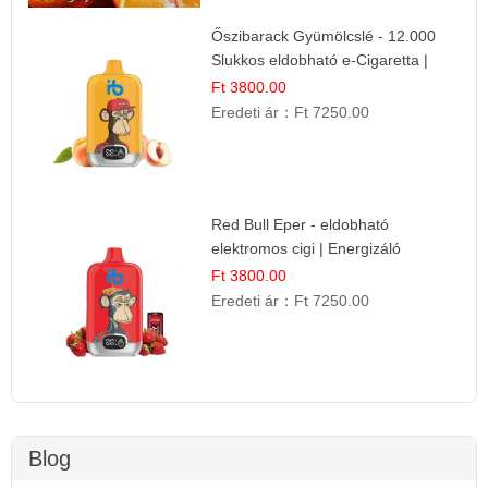
Őszibarack Gyümölcslé - 12.000
Slukkos eldobható e-Cigaretta |
Friss Gyümölcs Íz
Ft 3800.00
Eredeti ár：
Ft 7250.00
Red Bull Eper - eldobható
elektromos cigi | Energizáló
Gyümölcs Íz
Ft 3800.00
Eredeti ár：
Ft 7250.00
Blog