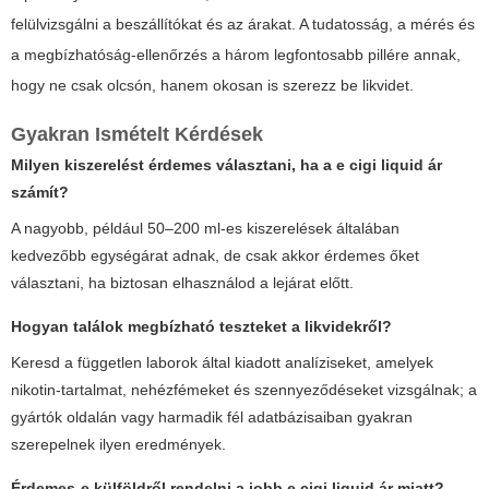
felülvizsgálni a beszállítókat és az árakat. A tudatosság, a mérés és
a megbízhatóság-ellenőrzés a három legfontosabb pillére annak,
hogy ne csak olcsón, hanem okosan is szerezz be likvidet.
Gyakran Ismételt Kérdések
Milyen kiszerelést érdemes választani, ha a
e cigi liquid ár
számít?
A nagyobb, például 50–200 ml-es kiszerelések általában
kedvezőbb egységárat adnak, de csak akkor érdemes őket
választani, ha biztosan elhasználod a lejárat előtt.
Hogyan találok megbízható teszteket a likvidekről?
Keresd a független laborok által kiadott analíziseket, amelyek
nikotin-tartalmat, nehézfémeket és szennyeződéseket vizsgálnak; a
gyártók oldalán vagy harmadik fél adatbázisaiban gyakran
szerepelnek ilyen eredmények.
Érdemes-e külföldről rendelni a jobb
e cigi liquid ár
miatt?