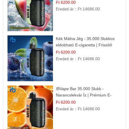
Frissítő Nyári Íz
Ft 6200.00
Eredeti ár：
Ft 14686.00
Kék Málna Jég - 35.000 Slukkos
eldobható E-cigaretta | Frissítő
Ízélmény
Ft 6200.00
Eredeti ár：
Ft 14686.00
IBVape Bar 35.000 Slukk -
Narancslekvár Íz | Prémium E-
cigaretta
Ft 6200.00
Eredeti ár：
Ft 14686.00