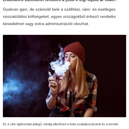
Gyakran igen, de számold bele a szállítási, vám- és esetleges
visszaküldési költségeket; egyes országokból érkező rendelés
késedelmet vagy extra adminisztrációt okozhat.
Ez a cikk tájékoztató jellegű; mindig ellenőrizd a helyi szabályozásokat és a termék