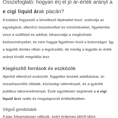
Összefoglaló: hogyan érj el jó ár-érték arányt a
e cigi liquid ár
ak piacán?
A tudatos fogyasztó a következő lépéseket teszi: számolja az
egységárat, ellenőrzi összetevőket és minősítéseket, figyelembe
veszi a szállítást és adókat, kihasználja a megbízható
kedvezményeket, és nem hagyja figyelmen kívül a biztonságot. Így
a legjobb döntés ritkán a legolcsóbb, de mindig a legjobb ár-érték
arányt kínáló megoldás lesz.
Kiegészítő források és eszközök
Ajánlott ellenőrző eszközök: független tesztek adatbázisai, ár-
összehasonlító oldalak, közösségi vélemények, és a gyártók
publikus laboreredményei. Ezek együttesen segítenek a
e cigi
liquid ár
ak reális és megalapozott értékelésében.
Végső gondolatok
A piac folyamatosan változik, ezért érdemes időről időre