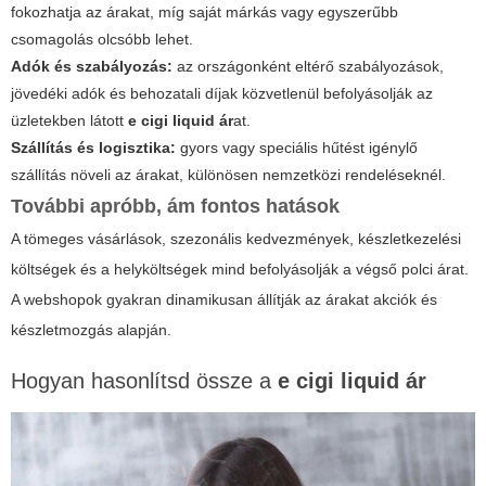
fokozhatja az árakat, míg saját márkás vagy egyszerűbb
csomagolás olcsóbb lehet.
Adók és szabályozás:
az országonként eltérő szabályozások,
jövedéki adók és behozatali díjak közvetlenül befolyásolják az
üzletekben látott
e cigi liquid ár
at.
Szállítás és logisztika:
gyors vagy speciális hűtést igénylő
szállítás növeli az árakat, különösen nemzetközi rendeléseknél.
További apróbb, ám fontos hatások
A tömeges vásárlások, szezonális kedvezmények, készletkezelési
költségek és a helyköltségek mind befolyásolják a végső polci árat.
A webshopok gyakran dinamikusan állítják az árakat akciók és
készletmozgás alapján.
Hogyan hasonlítsd össze a
e cigi liquid ár