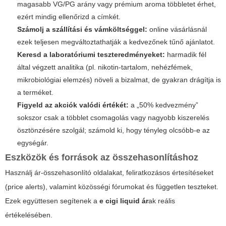
magasabb VG/PG arány vagy prémium aroma többletet érhet,
ezért mindig ellenőrizd a címkét.
Számolj a szállítási és vámköltséggel:
online vásárlásnál
ezek teljesen megváltoztathatják a kedvezőnek tűnő ajánlatot.
Keresd a laboratóriumi teszteredményeket:
harmadik fél
által végzett analitika (pl. nikotin-tartalom, nehézfémek,
mikrobiológiai elemzés) növeli a bizalmat, de gyakran drágítja is
a terméket.
Figyeld az akciók valódi értékét:
a „50% kedvezmény”
sokszor csak a többlet csomagolás vagy nagyobb kiszerelés
ösztönzésére szolgál; számold ki, hogy tényleg olcsóbb-e az
egységár.
Eszközök és források az összehasonlításhoz
Használj ár-összehasonlító oldalakat, feliratkozásos értesítéseket
(price alerts), valamint közösségi fórumokat és független teszteket.
Ezek együttesen segítenek a
e cigi liquid ár
ak reális
értékelésében.