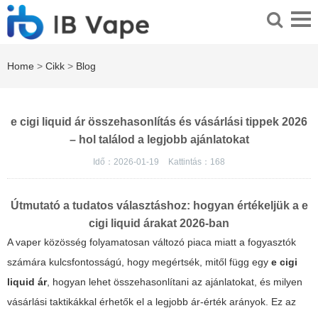
Home
>
Cikk
>
Blog
e cigi liquid ár összehasonlítás és vásárlási tippek 2026
– hol találod a legjobb ajánlatokat
Idő：2026-01-19
Kattintás：
168
Útmutató a tudatos választáshoz: hogyan értékeljük a
e
cigi liquid ár
akat 2026-ban
A vaper közösség folyamatosan változó piaca miatt a fogyasztók
számára kulcsfontosságú, hogy megértsék, mitől függ egy
e cigi
liquid ár
, hogyan lehet összehasonlítani az ajánlatokat, és milyen
vásárlási taktikákkal érhetők el a legjobb ár-érték arányok. Ez az