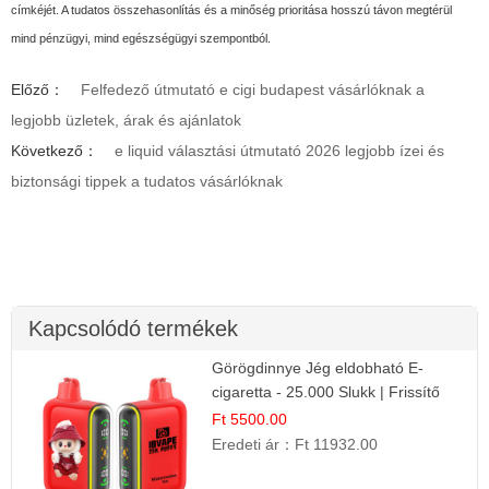
címkéjét. A tudatos összehasonlítás és a minőség prioritása hosszú távon megtérül
mind pénzügyi, mind egészségügyi szempontból.
Előző：
Felfedező útmutató e cigi budapest vásárlóknak a
legjobb üzletek, árak és ajánlatok
Következő：
e liquid választási útmutató 2026 legjobb ízei és
biztonsági tippek a tudatos vásárlóknak
Kapcsolódó termékek
Görögdinnye Jég eldobható E-
cigaretta - 25.000 Slukk | Frissítő
Nyári Íz
Ft 5500.00
Eredeti ár：
Ft 11932.00