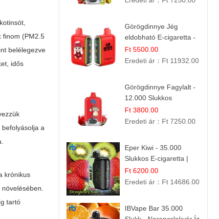
Eredeti ár：
Ft 7250.00
kotinsót,
Görögdinnye Jég
k finom (PM2.5
eldobható E-cigaretta -
25.000 Slukk | Frissítő
Ft 5500.00
int belélegezve
Nyári Íz
Eredeti ár：
Ft 11932.00
et, idős
Görögdinnye Fagylalt -
12.000 Slukkos
eldobható e-Cigaretta
Ft 3800.00
evezzük
Eredeti ár：
Ft 7250.00
befolyásolja a
a.
Eper Kiwi - 35.000
Slukkos E-cigaretta |
IBVape Bar Friss
Ft 6200.00
a krónikus
Gyümölcs Ízek
Eredeti ár：
Ft 14686.00
k növelésében.
g tartó
IBVape Bar 35.000