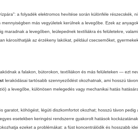
pára": a folyadék elektromos hevítése során különféle részecskék, ni
s kis mennyiségben más vegyületek kerülnek a levegőbe. Ezek az anyago
 maradnak a levegőben, leülepednek textíliákra és felületekre, valam
san károsíthatják az érzékeny lakókat, például csecsemőket, gyermekek
erakódnak a falakon, bútorokon, textíliákon és más felületeken — ezt n
üst
lerakódásai tartósabb szennyeződést okozhatnak, ami hosszú távon 
isszió) a levegőbe, különösen melegedés vagy mechanikai hatás hatásár
és garatot, köhögést, légúti diszkomfortot okozhat; hosszú távon pedig 
 és egyes esetekben keringési rendszerre gyakorolt hatások kockázatána
fokozhatja ezeket a problémákat: a füst koncentrálódik és hosszabb idei