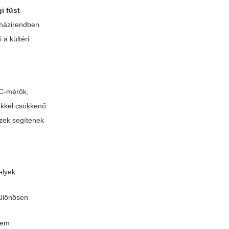
gi füst
a házirendben
 a kültéri
OC-mérők,
ökkel csökkenő
ezek segítenek
elyek
különösen
nem