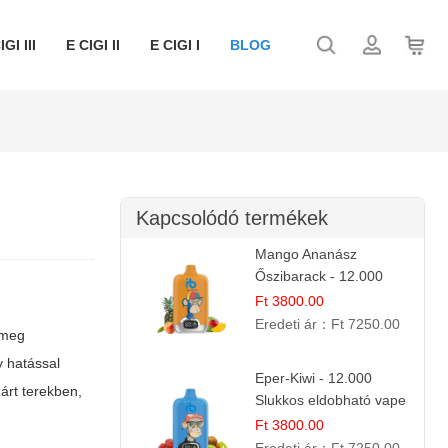
IGI III
E CIGI II
E CIGI I
BLOG
Kapcsolódó termékek
Mango Ananász
Őszibarack - 12.000
Slukkos eldobható e-
Ft 3800.00
Cigaretta
Eredeti ár：
Ft 7250.00
 meg
y hatással
Eper-Kiwi - 12.000
árt terekben,
Slukkos eldobható vape
| Friss Gyümölcs
Ft 3800.00
Kombináció