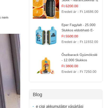
Slukk - Narancslekvár Íz
| Prémium E-cigaretta
Ft 6200.00
Eredeti ár：
Ft 14686.00
és nem
Eper Fagylalt - 25.000
Slukkos eldobható E-
cigaretta | Édes
Ft 5500.00
Desszert Íz
Eredeti ár：
Ft 11932.00
Őszibarack Gyümölcslé
- 12.000 Slukkos
eldobható e-Cigaretta |
Ft 3800.00
Friss Gyümölcs Íz
Eredeti ár：
Ft 7250.00
Blog
e cigi akkumulátor vásárlási