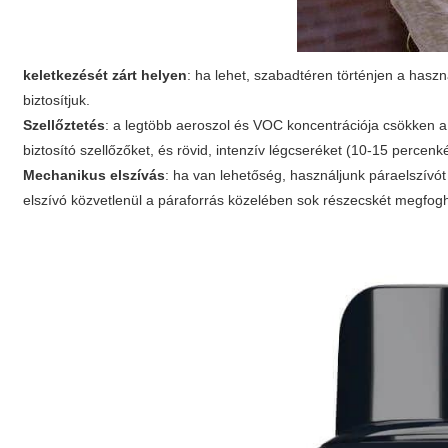
keletkezését zárt helyen
: ha lehet, szabadtéren történjen a haszn
biztosítjuk.
Szellőztetés
: a legtöbb aeroszol és VOC koncentrációja csökken a 
biztosító szellőzőket, és rövid, intenzív légcseréket (10-15 percenké
Mechanikus elszívás
: ha van lehetőség, használjunk páraelszívó
elszívó közvetlenül a páraforrás közelében sok részecskét megfogh