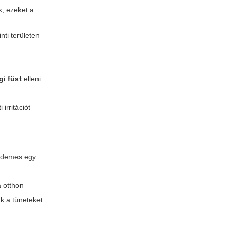
k; ezeket a
nti területen
gi füst
elleni
irritációt
Érdemes egy
a otthon
k a tüneteket.