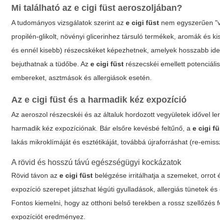
Mi található az
e cigi füst
aeroszoljában?
A tudományos vizsgálatok szerint az
e cigi füst
nem egyszerűen "víz
propilén-glikolt, növényi glicerinhez társuló termékek, aromák é
és ennél kisebb) részecskéket képezhetnek, amelyek hosszabb ideig
bejuthatnak a tüdőbe. Az
e cigi füst
részecskéi emellett potenciáli
embereket, asztmások és allergiások esetén.
Az
e cigi füst
és a harmadik kéz expozíció
Az aeroszol részecskéi és az általuk hordozott vegyületek idővel l
harmadik kéz expozíciónak. Bár elsőre kevésbé feltűnő, a
e cigi f
lakás mikroklímáját és esztétikáját, továbbá újraforráshat (re-em
A rövid és hosszú távú egészségügyi kockázatok
Rövid távon az
e cigi füst
belégzése irritálhatja a szemeket, orrot 
expozíció szerepet játszhat légúti gyulladások, allergiás tünetek
Fontos kiemelni, hogy az otthoni belső terekben a rossz szellőzés 
expozíciót eredményez.