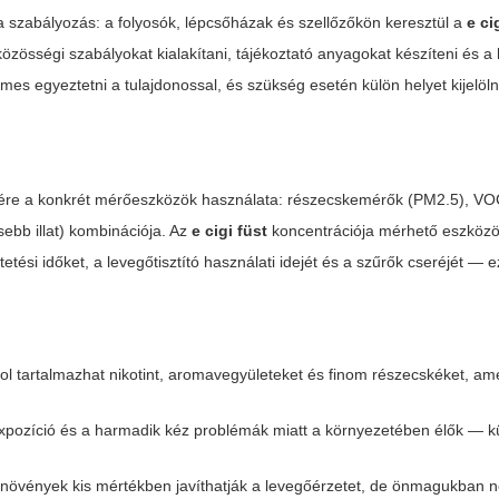
 szabályozás: a folyosók, lépcsőházak és szellőzőkön keresztül a
e ci
özösségi szabályokat kialakítani, tájékoztató anyagokat készíteni és 
es egyeztetni a tulajdonossal, és szükség esetén külön helyet kijelölni
sére a konkrét mérőeszközök használata: részecskemérők (PM2.5), V
esebb illat) kombinációja. Az
e cigi füst
koncentrációja mérhető eszköz
etési időket, a levegőtisztító használati idejét és a szűrők cseréjét — 
szol tartalmazhat nikotint, aromavegyületeket és finom részecskéket, am
xpozíció és a harmadik kéz problémák miatt a környezetében élők — 
 növények kis mértékben javíthatják a levegőérzetet, de önmagukban 