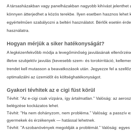
A társasházakban vagy panelházakban nagyobb kihívást jelenthet a
könnyen átterjedhet a közös terekbe. Ilyen esetben hasznos lehet k
egyértelműen szabályozni a beltéri használatot. Bérlők esetén érdem
használatra.
Hogyan mérjük a siker hatékonyságát?
A legkézenfekvőbb módja a levegőminőség javulásának ellenőrzé
illetve szubjektív javulás (kevesebb szem- és torokirritáció, kellem
trendet kell mutasson a beavatkozások után. Jegyezze fel a szellőzt
optimalizálni az üzemidőt és költséghatékonyságot.
Gyakori tévhitek az
e cigi füst
körül
Tévhit: "Az e-cigi csak vízpára, így ártalmatlan." Valóság: az aero
belégzése kockázatos lehet.
Tévhit: "Ha nem dohányzom, nem probléma." Valóság: a passzív e
gyermekek és érzékenyek — hatással lehetnek.
Tévhit: "A szobanövények megoldják a problémát." Valóság: egyes