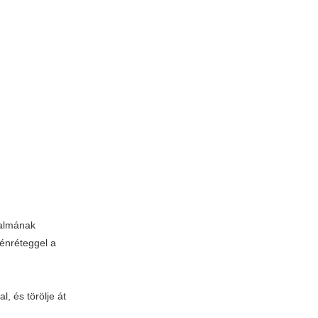
talmának
zénréteggel a
, és törölje át