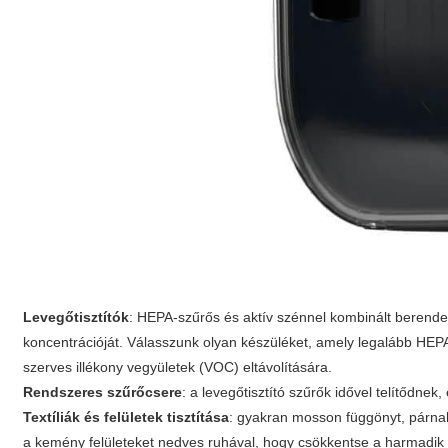
Levegőtisztítók
: HEPA-szűrős és aktív szénnel kombinált berend
koncentrációját. Válasszunk olyan készüléket, amely legalább HEPA
szerves illékony vegyületek (VOC) eltávolítására.
Rendszeres szűrőcsere
: a levegőtisztító szűrők idővel telítődnek
Textíliák és felületek tisztítása
: gyakran mosson függönyt, párnah
a kemény felületeket nedves ruhával, hogy csökkentse a harmadik