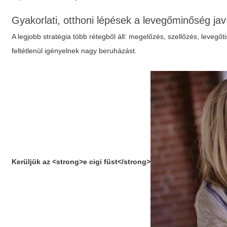
Gyakorlati, otthoni lépések a levegőminőség jav
A legjobb stratégia több rétegből áll: megelőzés, szellőzés, levegőt
feltétlenül igényelnek nagy beruházást.
Kerüljük az
<strong>e cigi füst</strong>