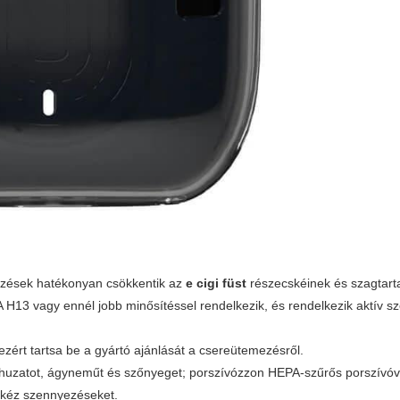
ezések hatékonyan csökkentik az
e cigi füst
részecskéinek és szagtar
 H13 vagy ennél jobb minősítéssel rendelkezik, és rendelkezik aktív s
, ezért tartsa be a gyártó ajánlását a csereütemezésről.
uzatot, ágyneműt és szőnyeget; porszívózzon HEPA-szűrős porszívóval
 kéz szennyezéseket.