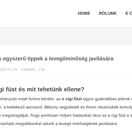
HOME
RÓLUNK
E C
és egyszerű tippek a levegőminőség javítására
026-01-26
Kattintás：
158
gi füst és mit tehetünk ellene?
hányzás miatt fontos kérdés: az
e cigi füst
egyre gyakrabban jelenik
, a keletkező aeroszol, illékony vegyületek és finom részecskék komol
an megvizsgáljuk, hogy pontosan milyen hatásokat okoz az
e cigi füst
a z
almazható megoldásokat adunk a levegő minőségének javítására.