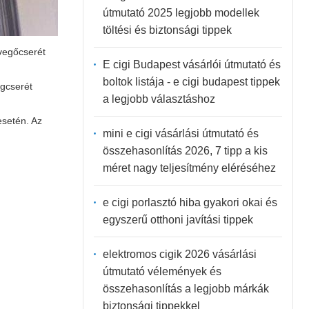
útmutató 2025 legjobb modellek
töltési és biztonsági tippek
evegőcserét
E cigi Budapest vásárlói útmutató és
boltok listája - e cigi budapest tippek
égcserét
a legjobb választáshoz
esetén. Az
mini e cigi vásárlási útmutató és
összehasonlítás 2026, 7 tipp a kis
méret nagy teljesítmény eléréséhez
e cigi porlasztó hiba gyakori okai és
egyszerű otthoni javítási tippek
elektromos cigik 2026 vásárlási
útmutató vélemények és
összehasonlítás a legjobb márkák
biztonsági tippekkel