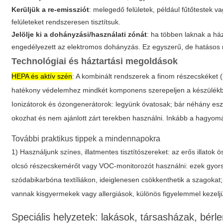
Kerüljük a re-emissziót
: melegedő felületek, például fűtőtestek 
felületeket rendszeresen tisztítsuk.
Jelölje ki a dohányzási/használati zónát
: ha többen laknak a há
engedélyezett az elektromos dohányzás. Ez egyszerű, de hatásos
Technológiai és háztartási megoldások
HEPA és aktív szén
: A kombinált rendszerek a finom részecskéket
hatékony védelemhez mindkét komponens szerepeljen a készülék
Ionizátorok és ózongenerátorok: legyünk óvatosak; bár néhány esz
okozhat és nem ajánlott zárt terekben használni. Inkább a hagyo
További praktikus tippek a mindennapokra
1) Használjunk színes, illatmentes tisztítószereket: az erős illatok
olcsó részecskemérőt vagy VOC-monitorozót használni: ezek gyorsa
szódabikarbóna textíliákon, ideiglenesen csökkenthetik a szagokat;
vannak kisgyermekek vagy allergiások, különös figyelemmel kezel
Speciális helyzetek: lakások, társasházak, bér