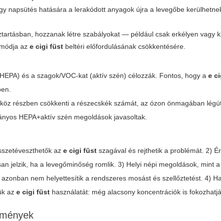
vagy napsütés hatására a lerakódott anyagok újra a levegőbe kerülhetne
ztartásban, hozzanak létre szabályokat — például csak erkélyen vagy ki
 módja az
e cigi füst
beltéri előfordulásának csökkentésére.
 (HEPA) és a szagok/VOC-kat (aktív szén) célozzák. Fontos, hogy a
e ci
ben.
köz részben csökkenti a részecskék számát, az ózon önmagában légúti 
mányos HEPA+aktív szén megoldások javasoltak.
 összetéveszthetők az
e cigi füst
szagával és rejthetik a problémát. 2) 
n jelzik, ha a levegőminőség romlik. 3) Helyi népi megoldások, mint a
 azonban nem helyettesítik a rendszeres mosást és szellőztetést. 4) H
jük az
e cigi füst
használatát: még alacsony koncentrációk is fokozhatjá
lemények