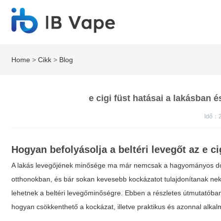
Home
>
Cikk
>
Blog
e cigi füst hatásai a lakásban 
Idő：2
Hogyan befolyásolja a beltéri levegőt az e ci
A lakás levegőjének minősége ma már nemcsak a hagyományos do
otthonokban, és bár sokan kevesebb kockázatot tulajdonítanak neki
lehetnek a beltéri levegőminőségre. Ebben a részletes útmutatób
hogyan csökkenthető a kockázat, illetve praktikus és azonnal alk