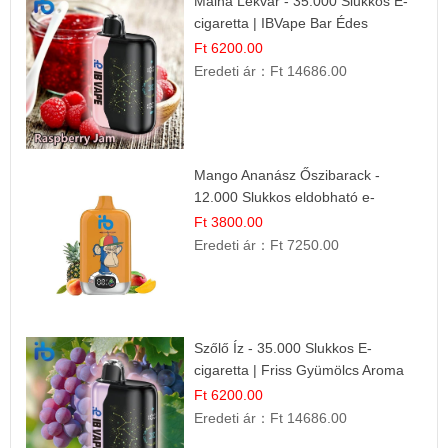
Málna Lekvár - 35.000 Slukkos E-
cigaretta | IBVape Bar Édes
Gyümölcs Íz
Ft 6200.00
Eredeti ár：
Ft 14686.00
Mango Ananász Őszibarack -
12.000 Slukkos eldobható e-
Cigaretta
Ft 3800.00
Eredeti ár：
Ft 7250.00
Szőlő Íz - 35.000 Slukkos E-
cigaretta | Friss Gyümölcs Aroma
Ft 6200.00
Eredeti ár：
Ft 14686.00