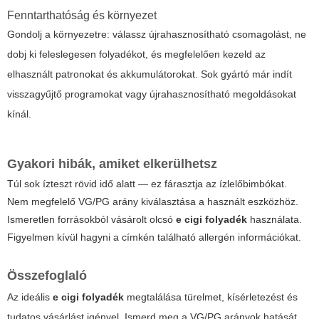
Fenntarthatóság és környezet
Gondolj a környezetre: válassz újrahasznosítható csomagolást, ne
dobj ki feleslegesen folyadékot, és megfelelően kezeld az
elhasznált patronokat és akkumulátorokat. Sok gyártó már indít
visszagyűjtő programokat vagy újrahasznosítható megoldásokat
kínál.
Gyakori hibák, amiket elkerülhetsz
Túl sok ízteszt rövid idő alatt — ez fárasztja az ízlelőbimbókat.
Nem megfelelő VG/PG arány kiválasztása a használt eszközhöz.
Ismeretlen forrásokból vásárolt olcsó
e cigi folyadék
használata.
Figyelmen kívül hagyni a címkén található allergén információkat.
Összefoglaló
Az ideális
e cigi folyadék
megtalálása türelmet, kísérletezést és
tudatos vásárlást igényel. Ismerd meg a VG/PG arányok hatását,