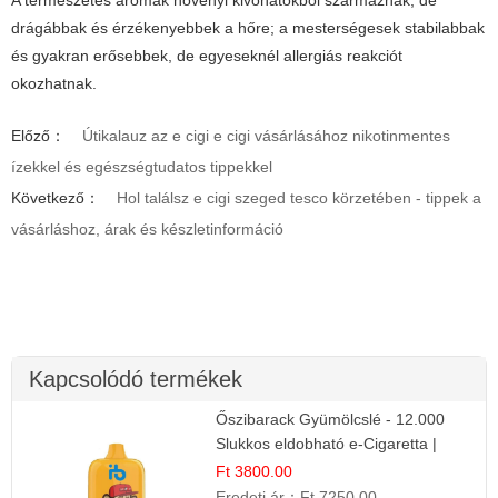
A természetes aromák növényi kivonatokból származnak, de
drágábbak és érzékenyebbek a hőre; a mesterségesek stabilabbak
és gyakran erősebbek, de egyeseknél allergiás reakciót
okozhatnak.
Előző：
Útikalauz az e cigi e cigi vásárlásához nikotinmentes
ízekkel és egészségtudatos tippekkel
Következő：
Hol találsz e cigi szeged tesco körzetében - tippek a
vásárláshoz, árak és készletinformáció
Kapcsolódó termékek
Őszibarack Gyümölcslé - 12.000
Slukkos eldobható e-Cigaretta |
Friss Gyümölcs Íz
Ft 3800.00
Eredeti ár：
Ft 7250.00