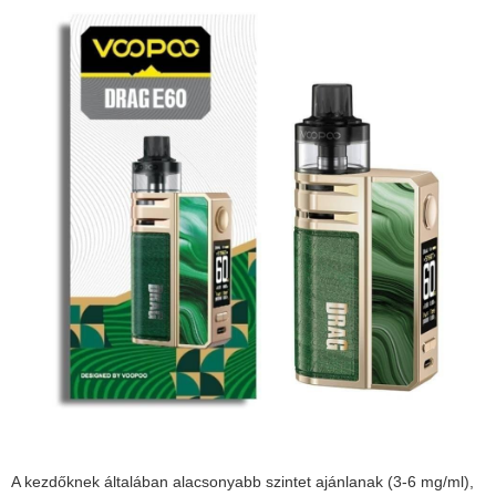
A kezdőknek általában alacsonyabb szintet ajánlanak (3-6 mg/ml),