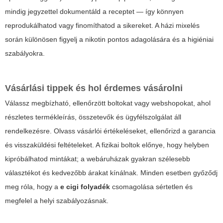
mindig jegyzettel dokumentáld a receptet — így könnyen
reprodukálhatod vagy finomíthatod a sikereket. A házi mixelés
során különösen figyelj a nikotin pontos adagolására és a higiéniai
szabályokra.
Vásárlási tippek és hol érdemes vásárolni
Válassz megbízható, ellenőrzött boltokat vagy webshopokat, ahol
részletes termékleírás, összetevők és ügyfélszolgálat áll
rendelkezésre. Olvass vásárlói értékeléseket, ellenőrizd a garancia
és visszaküldési feltételeket. A fizikai boltok előnye, hogy helyben
kipróbálhatod mintákat; a webáruházak gyakran szélesebb
választékot és kedvezőbb árakat kínálnak. Minden esetben győződj
meg róla, hogy a
e cigi folyadék
csomagolása sértetlen és
megfelel a helyi szabályozásnak.