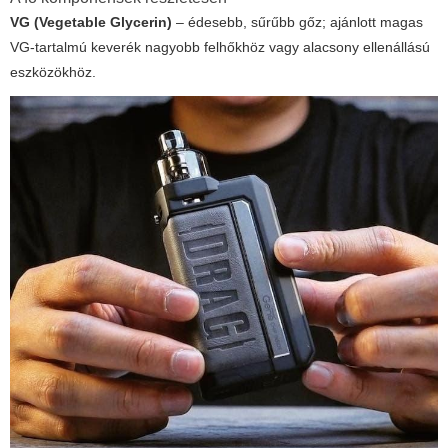
VG (Vegetable Glycerin)
– édesebb, sűrűbb gőz; ajánlott magas
VG-tartalmú keverék nagyobb felhőkhöz vagy alacsony ellenállású
eszközökhöz.