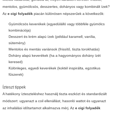
mentolos, gyümölcsös, desszertes, dohányos vagy kombinált ízek?
Az
e cigi folyadék
piacán különösen népszerűek a következők:
Gyümölcsös keverékek (egyedülálló vagy többféle gyümölcs
kombinációja)
Desszert és krém alapú ízek (például karamell, vanília,
sütemény)
Mentolos és mentás variánsok (frissítő, tiszta torokhatás)
Dohány alapú keverékek (ha a hagyományos dohány ízét
keresed)
Különleges, egyedi keverékek (koktél inspirálta, egzotikus
fűszerek)
Ízteszt tippek
A hatékony ízteszteléshez használj tiszta eszközt és standardizált
módszert: ugyanazt a coil ellenállást, hasonló wattot és ugyanazt
az inhalálási időtartamot alkalmazva mérj. Az
e cigi folyadék