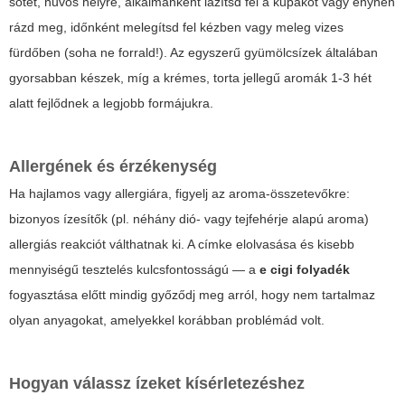
sötét, hűvös helyre, alkalmanként lazítsd fel a kupakot vagy enyhén
rázd meg, időnként melegítsd fel kézben vagy meleg vizes
fürdőben (soha ne forrald!). Az egyszerű gyümölcsízek általában
gyorsabban készek, míg a krémes, torta jellegű aromák 1-3 hét
alatt fejlődnek a legjobb formájukra.
Allergének és érzékenység
Ha hajlamos vagy allergiára, figyelj az aroma-összetevőkre:
bizonyos ízesítők (pl. néhány dió- vagy tejfehérje alapú aroma)
allergiás reakciót válthatnak ki. A címke elolvasása és kisebb
mennyiségű tesztelés kulcsfontosságú — a
e cigi folyadék
fogyasztása előtt mindig győződj meg arról, hogy nem tartalmaz
olyan anyagokat, amelyekkel korábban problémád volt.
Hogyan válassz ízeket kísérletezéshez