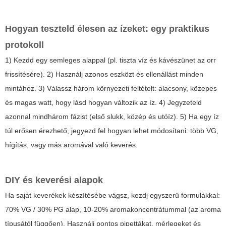
Hogyan teszteld élesen az ízeket: egy praktikus
protokoll
1) Kezdd egy semleges alappal (pl. tiszta víz és kávészünet az orr
frissítésére). 2) Használj azonos eszközt és ellenállást minden
mintához. 3) Válassz három környezeti feltételt: alacsony, közepes
és magas watt, hogy lásd hogyan változik az íz. 4) Jegyzeteld
azonnal mindhárom fázist (első slukk, közép és utóíz). 5) Ha egy íz
túl erősen érezhető, jegyezd fel hogyan lehet módosítani: több VG,
hígítás, vagy más aromával való keverés.
DIY és keverési alapok
Ha saját keverékek készítésébe vágsz, kezdj egyszerű formulákkal:
70% VG / 30% PG alap, 10-20% aromakoncentrátummal (az aroma
típusától függően). Használj pontos pipettákat, mérlegeket és