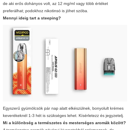
de aki erős dohányos volt, az 12 mg/ml vagy több értéket
preferálhat; podokhoz nikotinsó is jöhet szóba.
Mennyi ideig tart a steeping?
Egyszerű gyümölcsök pár nap alatt elkészülnek, bonyolult krémes
keverékeknél 1-3 hét is szükséges lehet. Kísérletezz és jegyzetelj.
Mi a különbség a természetes és mesterséges aromák között?