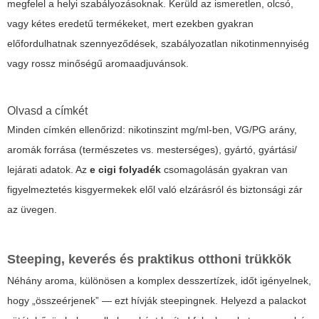
megfelel a helyi szabályozásoknak. Kerüld az ismeretlen, olcsó,
vagy kétes eredetű termékeket, mert ezekben gyakran
előfordulhatnak szennyeződések, szabályozatlan nikotinmennyiség
vagy rossz minőségű aromaadjuvánsok.
Olvasd a címkét
Minden címkén ellenőrizd: nikotinszint mg/ml-ben, VG/PG arány,
aromák forrása (természetes vs. mesterséges), gyártó, gyártási/
lejárati adatok. Az
e cigi folyadék
csomagolásán gyakran van
figyelmeztetés kisgyermekek elől való elzárásról és biztonsági zár
az üvegen.
Steeping, keverés és praktikus otthoni trükkök
Néhány aroma, különösen a komplex desszertízek, időt igényelnek,
hogy „összeérjenek” — ezt hívják steepingnek. Helyezd a palackot