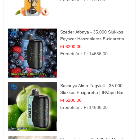
Szeder Áfonya - 35.000 Slukkos
Egyszer Használatos E-cigaretta |
Prémium Ízélmény
Ft 6200.00
Eredeti ár：
Ft 14686.00
Savanyú Alma Fagylalt - 35.000
Slukkos E-cigaretta | IBVape Bar
Ft 6200.00
Eredeti ár：
Ft 14686.00