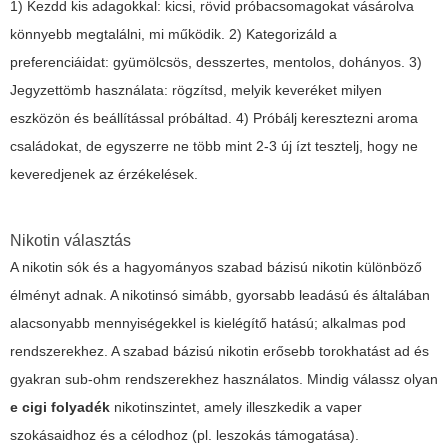
1) Kezdd kis adagokkal: kicsi, rövid próbacsomagokat vásárolva
könnyebb megtalálni, mi működik. 2) Kategorizáld a
preferenciáidat: gyümölcsös, desszertes, mentolos, dohányos. 3)
Jegyzettömb használata: rögzítsd, melyik keveréket milyen
eszközön és beállítással próbáltad. 4) Próbálj keresztezni aroma
családokat, de egyszerre ne több mint 2-3 új ízt tesztelj, hogy ne
keveredjenek az érzékelések.
Nikotin választás
A nikotin sók és a hagyományos szabad bázisú nikotin különböző
élményt adnak. A nikotinsó simább, gyorsabb leadású és általában
alacsonyabb mennyiségekkel is kielégítő hatású; alkalmas pod
rendszerekhez. A szabad bázisú nikotin erősebb torokhatást ad és
gyakran sub-ohm rendszerekhez használatos. Mindig válassz olyan
e cigi folyadék
nikotinszintet, amely illeszkedik a vaper
szokásaidhoz és a célodhoz (pl. leszokás támogatása).