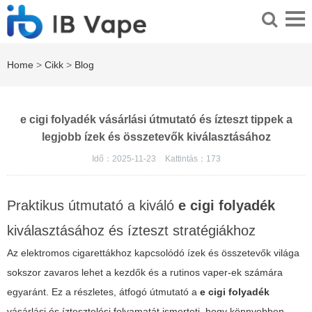
Home
>
Cikk
>
Blog
e cigi folyadék vásárlási útmutató és ízteszt tippek a
legjobb ízek és összetevők kiválasztásához
Idő：2025-11-23
Kattintás：
173
Praktikus útmutató a kiváló
e cigi folyadék
kiválasztásához és ízteszt stratégiákhoz
Az elektromos cigarettákhoz kapcsolódó ízek és összetevők világa
sokszor zavaros lehet a kezdők és a rutinos vaper-ek számára
egyaránt. Ez a részletes, átfogó útmutató a
e cigi folyadék
vásárlási és íztesztelési folyamatát ismerteti, hogy könnyebben