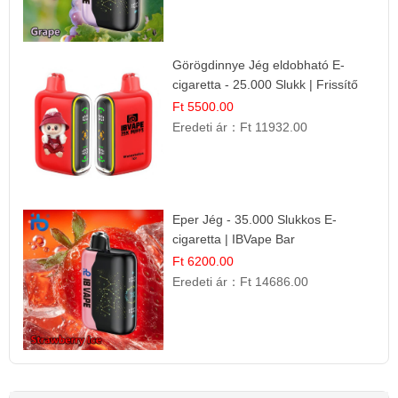
Görögdinnye Jég eldobható E-
cigaretta - 25.000 Slukk | Frissítő
Nyári Íz
Ft 5500.00
Eredeti ár：
Ft 11932.00
Eper Jég - 35.000 Slukkos E-
cigaretta | IBVape Bar
Ft 6200.00
Eredeti ár：
Ft 14686.00