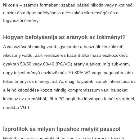
Nikotin
– számos formában: szabad bázisú nikotin vagy nikotinsó;
a szint és a típus befolyásolja a leszokás sikerességét és a
fogyasztói élményt.
Hogyan befolyásolja az arányok az ízélményt?
A választásnál mindig vedd figyelembe a használt készüléket!
Alacsony wattú, zárt rendszeres kazánt alkalmazó eszközökhöz
gyakran 50/50 vagy 60/40 (PG/VG) arány ajánlott; míg sub-ohm,
nagy teljesítményű eszközökhöz 70-80% VG vagy magasabb jobb
teljesítményt és élményt ad. Az
e cigi folyadék
ízének intenzitása és
a felhő képződése között mindig kompromisszum van: ha sokat
kívánsz az aromákból, több PG segít; ha látványos felhőt szeretnél,
emeld a VG-t.
Ízprofilok és milyen típushoz melyik passzol
Mielőtt vásárolsz, gondold át, milyen karaktert keresel: frissítő,