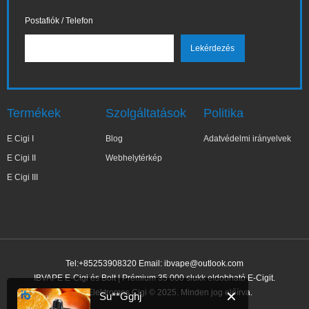
Postafiók / Telefon
Termékek
Szolgáltatások
Politika
E Cigi I
Blog
Adatvédelmi irányelvek
E Cigi II
Webhelytérkép
E Cigi III
Tel:+85253908320 Email:
ibvape@outlook.com
IBVAPE E-Cigi és Bolt | Prémium 35 000 slukk eldobható E-Cigit.
IBVAPE Elektromos Cigi © 2025. Minden jog előírva.
✕
Su**Gghj