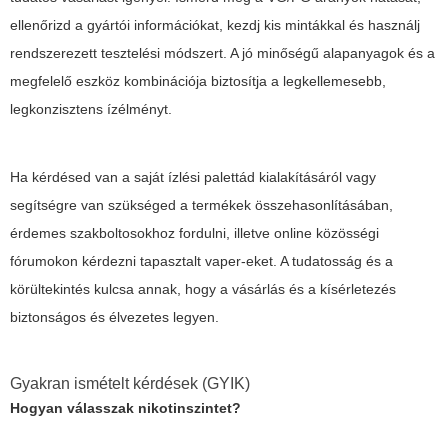
ellenőrizd a gyártói információkat, kezdj kis mintákkal és használj
rendszerezett tesztelési módszert. A jó minőségű alapanyagok és a
megfelelő eszköz kombinációja biztosítja a legkellemesebb,
legkonzisztens ízélményt.
Ha kérdésed van a saját ízlési palettád kialakításáról vagy
segítségre van szükséged a termékek összehasonlításában,
érdemes szakboltosokhoz fordulni, illetve online közösségi
fórumokon kérdezni tapasztalt vaper-eket. A tudatosság és a
körültekintés kulcsa annak, hogy a vásárlás és a kísérletezés
biztonságos és élvezetes legyen.
Gyakran ismételt kérdések (GYIK)
Hogyan válasszak nikotinszintet?