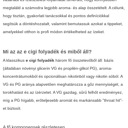
megtaláld a számodra legjobb aroma- és alap összetételt. A célunk,
hogy tisztán, gyakorlati tanácsokkal és pontos definíciókkal
segítsük a döntéshozatalt, valamint bemutassuk azokat a tippeket,
amelyekkel otthon is profi módon értékelheted az ízeket.
Mi az az e cigi folyadék és miből áll?
A klasszikus
e cigi folyadék
három fő összetevőből áll: bázis
(általában növényi glicerin VG és propilén-glikol PG), aroma-
koncentrátumokból és opcionálisan nikotinból vagy nikotin sóból. A
VG és PG aránya alapvetően meghatározza a gőz mennyiségét, a
torokhatást és az ízérzetet. A VG gazdag, sűrű felhőt eredményez,
míg a PG hígabb, erőteljesebb aromát és markánsabb "throat hit"-
et biztosít.
A fő komponensek részletesen