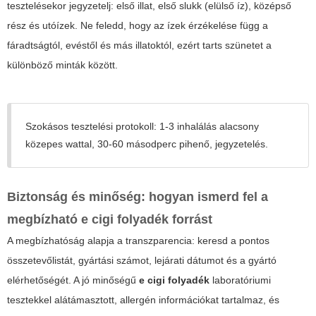
tesztelésekor jegyzetelj: első illat, első slukk (elülső íz), középső
rész és utóízek. Ne feledd, hogy az ízek érzékelése függ a
fáradtságtól, evéstől és más illatoktól, ezért tarts szünetet a
különböző minták között.
Szokásos tesztelési protokoll:
1-3 inhalálás alacsony
közepes wattal, 30-60 másodperc pihenő, jegyzetelés.
Biztonság és minőség: hogyan ismerd fel a
megbízható
e cigi folyadék
forrást
A megbízhatóság alapja a transzparencia: keresd a pontos
összetevőlistát, gyártási számot, lejárati dátumot és a gyártó
elérhetőségét. A jó minőségű
e cigi folyadék
laboratóriumi
tesztekkel alátámasztott, allergén információkat tartalmaz, és