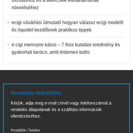
tisztításhoz és a tekercsek élettartamának
növeléséhez
ecigi vásárlási útmutató hogyan válassz ecigi modellt
és liquidet kezdőknek praktikus tippek
e cigi mennyire káros – 7 friss kutatási eredmény és
gyakorlati tanács, amit érdemes tudni
Rendelési érdeklődés
Kérjük, adja meg e-mail címét vagy telefonszámát a
rendelés állapotának és a szállítási információk
ellenőrzéséhez.
Postafiók / Telefon