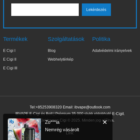
Termékek
Szolgáltatások
Politika
E Cigi I
Blog
Adatvédelmi irányelvek
E Cigi II
Webhelytérkép
E Cigi III
Tel:+85253908320 Email:
ibvape@outlook.com
IBVAPE E-Cigi és Bolt | Prémium 35 000 slukk eldobható E-Cigit.
IBVAPE Elektromos Cigi © 2025. Minden jog előírva.
✕
Zo***ia
Nemrég vásárolt
Link: