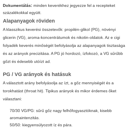
Dokumentálás:
minden keverékhez jegyezze fel a recepteket
százalékokkal együtt.
Alapanyagok röviden
A klasszikus keverési összetevők: propilén-glikol (PG), növényi
glicerin (VG), aroma-koncentrátumok és nikotin-oldatok. Az
e cigi
folyadék keverés
minőségét befolyásolja az alapanyagok tisztasága
és az arányok precizitása. A PG jó hordozó, ízfokozó, a VG sűrűbb
gőzt és édesebb utóízt ad.
PG / VG arányok és hatásuk
A választott arány befolyásolja az ízt, a gőz mennyiségét és a
torokhatást (throat hit). Tipikus arányok és mikor érdemes őket
választani:
70/30 VG/PG: sűrű gőz nagy felhőfogyasztóknak, kisebb
aromaintenzitás.
50/50: kiegyensúlyozott íz és pára.