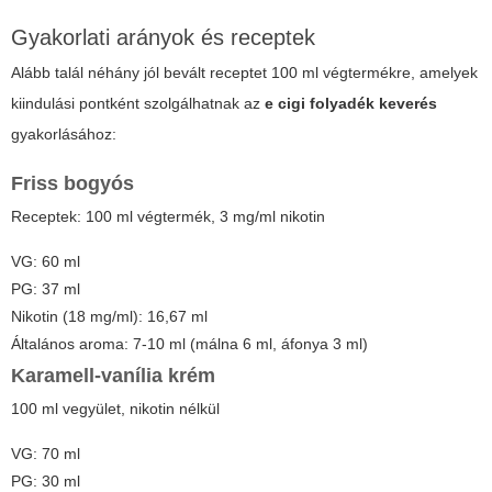
Gyakorlati arányok és receptek
Alább talál néhány jól bevált receptet 100 ml végtermékre, amelyek
kiindulási pontként szolgálhatnak az
e cigi folyadék keverés
gyakorlásához:
Friss bogyós
Receptek: 100 ml végtermék, 3 mg/ml nikotin
VG: 60 ml
PG: 37 ml
Nikotin (18 mg/ml): 16,67 ml
Általános aroma: 7-10 ml (málna 6 ml, áfonya 3 ml)
Karamell-vanília krém
100 ml vegyület, nikotin nélkül
VG: 70 ml
PG: 30 ml