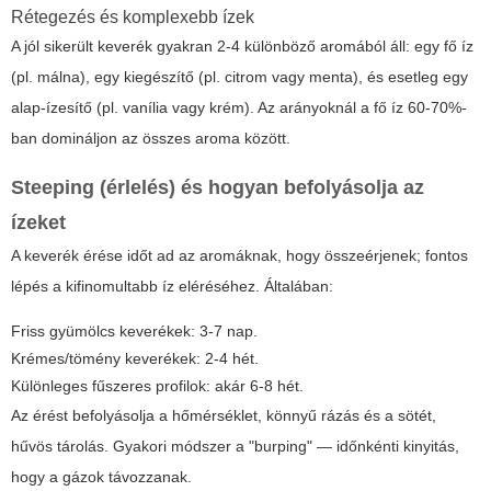
Rétegezés és komplexebb ízek
A jól sikerült keverék gyakran 2-4 különböző aromából áll: egy fő íz
(pl. málna), egy kiegészítő (pl. citrom vagy menta), és esetleg egy
alap-ízesítő (pl. vanília vagy krém). Az arányoknál a fő íz 60-70%-
ban domináljon az összes aroma között.
Steeping (érlelés) és hogyan befolyásolja az
ízeket
A keverék érése időt ad az aromáknak, hogy összeérjenek; fontos
lépés a kifinomultabb íz eléréséhez. Általában:
Friss gyümölcs keverékek: 3-7 nap.
Krémes/tömény keverékek: 2-4 hét.
Különleges fűszeres profilok: akár 6-8 hét.
Az érést befolyásolja a hőmérséklet, könnyű rázás és a sötét,
hűvös tárolás. Gyakori módszer a "burping" — időnkénti kinyitás,
hogy a gázok távozzanak.