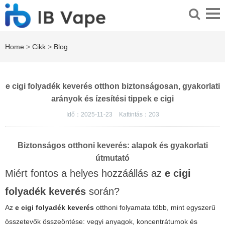
Home
>
Cikk
>
Blog
e cigi folyadék keverés otthon biztonságosan, gyakorlati
arányok és ízesítési tippek e cigi
Idő：2025-11-23
Kattintás：
203
Biztonságos otthoni keverés: alapok és gyakorlati
útmutató
Miért fontos a helyes hozzáállás az
e cigi
folyadék keverés
során?
Az
e cigi folyadék keverés
otthoni folyamata több, mint egyszerű
összetevők összeöntése: vegyi anyagok, koncentrátumok és