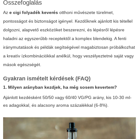
Összefoglalás
Az
e cigi folyadék keverés
otthoni művészete türelmet,
pontosságot és biztonságot igényel. Kezdőknek ajánlott kis tétellel
dolgozni, alapvető eszközöket beszerezni, és lépésről lépésre
haladni az egyszerűbb receptektől a komplex blendekig. A fenti
iránymutatások és példák segítségével magabiztosan próbálkozhat
a kreatív ízkombinációkkal anélkül, hogy veszélyeztetné saját vagy
mások egészségét.
Gyakran ismételt kérdések (FAQ)
1. Milyen arányban kezdjek, ha még sosem kevertem?
Ajánlott kezdésként 50/50 vagy 60/40 VG/PG arány, kis 10-30 ml-
es adagokkal, és alacsony aroma százalékkal (6-8%).