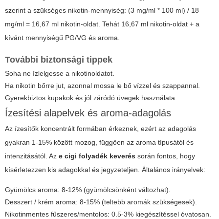
szerint a szükséges nikotin-mennyiség: (3 mg/ml * 100 ml) / 18
mg/ml = 16,67 ml nikotin-oldat. Tehát 16,67 ml nikotin-oldat + a
kívánt mennyiségű PG/VG és aroma.
További biztonsági tippek
Soha ne ízlelgesse a nikotinoldatot.
Ha nikotin bőrre jut, azonnal mossa le bő vízzel és szappannal.
Gyerekbiztos kupakok és jól záródó üvegek használata.
Ízesítési alapelvek és aroma-adagolás
Az ízesítők koncentrált formában érkeznek, ezért az adagolás
gyakran 1-15% között mozog, függően az aroma típusától és
intenzitásától. Az
e cigi folyadék keverés
során fontos, hogy
kísérletezzen kis adagokkal és jegyzeteljen. Általános irányelvek:
Gyümölcs aroma: 8-12% (gyümölcsönként változhat).
Desszert / krém aroma: 8-15% (teltebb aromák szükségesek).
Nikotinmentes fűszeres/mentolos: 0.5-3% kiegészítéssel óvatosan.