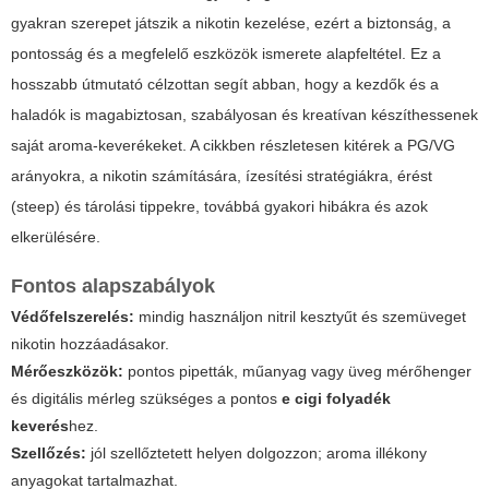
gyakran szerepet játszik a nikotin kezelése, ezért a biztonság, a
pontosság és a megfelelő eszközök ismerete alapfeltétel. Ez a
hosszabb útmutató célzottan segít abban, hogy a kezdők és a
haladók is magabiztosan, szabályosan és kreatívan készíthessenek
saját aroma-keverékeket. A cikkben részletesen kitérek a PG/VG
arányokra, a nikotin számítására, ízesítési stratégiákra, érést
(steep) és tárolási tippekre, továbbá gyakori hibákra és azok
elkerülésére.
Fontos alapszabályok
Védőfelszerelés:
mindig használjon nitril kesztyűt és szemüveget
nikotin hozzáadásakor.
Mérőeszközök:
pontos pipetták, műanyag vagy üveg mérőhenger
és digitális mérleg szükséges a pontos
e cigi folyadék
keverés
hez.
Szellőzés:
jól szellőztetett helyen dolgozzon; aroma illékony
anyagokat tartalmazhat.