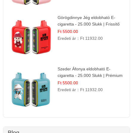
Görögdinnye Jég eldobható E-
cigaretta - 25.000 Slukk | Frissítő
Nyári Íz
Ft 5500.00
Eredeti ár：
Ft 11932.00
Szeder Áfonya eldobható E-
cigaretta - 25.000 Slukk | Prémium
Gyümölcs Íz
Ft 5500.00
Eredeti ár：
Ft 11932.00
Blog