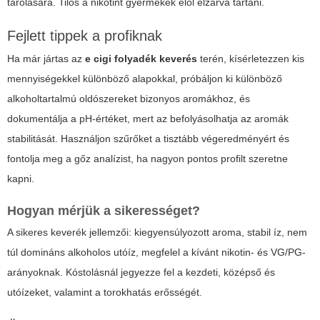
tárolására. Tilos a nikotint gyermekek elől elzárva tartani.
Fejlett tippek a profiknak
Ha már jártas az
e cigi folyadék keverés
terén, kísérletezzen kis
mennyiségekkel különböző alapokkal, próbáljon ki különböző
alkoholtartalmú oldószereket bizonyos aromákhoz, és
dokumentálja a pH-értéket, mert az befolyásolhatja az aromák
stabilitását. Használjon szűrőket a tisztább végeredményért és
fontolja meg a gőz analízist, ha nagyon pontos profilt szeretne
kapni.
Hogyan mérjük a sikerességet?
A sikeres keverék jellemzői: kiegyensúlyozott aroma, stabil íz, nem
túl domináns alkoholos utóíz, megfelel a kívánt nikotin- és VG/PG-
arányoknak. Kóstolásnál jegyezze fel a kezdeti, középső és
utóízeket, valamint a torokhatás erősségét.