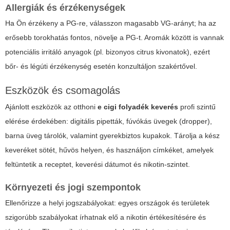
Allergiák és érzékenységek
Ha Ön érzékeny a PG-re, válasszon magasabb VG-arányt; ha az
erősebb torokhatás fontos, növelje a PG-t. Aromák között is vannak
potenciális irritáló anyagok (pl. bizonyos citrus kivonatok), ezért
bőr- és légúti érzékenység esetén konzultáljon szakértővel.
Eszközök és csomagolás
Ajánlott eszközök az otthoni
e cigi folyadék keverés
profi szintű
elérése érdekében: digitális pipetták, fúvókás üvegek (dropper),
barna üveg tárolók, valamint gyerekbiztos kupakok. Tárolja a kész
keveréket sötét, hűvös helyen, és használjon címkéket, amelyek
feltüntetik a receptet, keverési dátumot és nikotin-szintet.
Környezeti és jogi szempontok
Ellenőrizze a helyi jogszabályokat: egyes országok és területek
szigorúbb szabályokat írhatnak elő a nikotin értékesítésére és