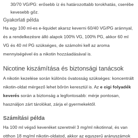
30/70 VG/PG: erősebb íz és határozottabb torokhatás, cserébe
kevesebb gőz.
Gyakorlati példa
Ha egy 100 ml-es e-liquidet akarsz keverni 60/40 VG/PG aránnyal,
és a rendelkezésre álló alapok 100% VG, 100% PG, akkor 60 ml
VG és 40 ml PG szükséges, de számolni kell az aroma
mennyiségével és a nikotin hozzáadásával is.
Nicotine kiszámítása és biztonsági tanácsok
A nikotin kezelése során különös óvatosság szükséges: koncentrált
nikotin-oldat mérgező lehet bőrön keresztül is. Az
e cigi folyadék
keverés
során a biztonság a legfontosabb: mérje pontosan,
használjon zárt tárolókat, zárja el gyermekektől.
Számítási példa
Ha 100 ml végső keveréket szeretnél 3 mg/ml nikotinnal, és van
otthon 18 mg/ml nikotin-oldatod, akkor az egyszerű arányszámok