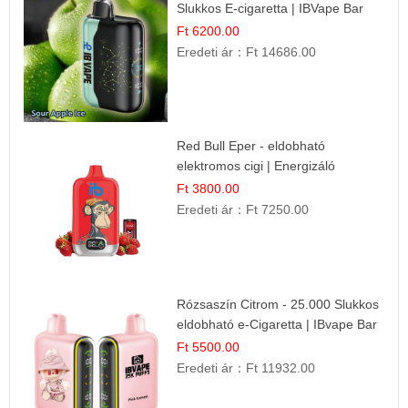
Slukkos E-cigaretta | IBVape Bar
Ft 6200.00
Eredeti ár：
Ft 14686.00
Red Bull Eper - eldobható
elektromos cigi | Energizáló
Gyümölcs Íz
Ft 3800.00
Eredeti ár：
Ft 7250.00
Rózsaszín Citrom - 25.000 Slukkos
eldobható e-Cigaretta | IBvape Bar
Ft 5500.00
Eredeti ár：
Ft 11932.00