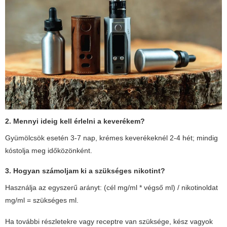
2. Mennyi ideig kell érlelni a keverékem?
Gyümölcsök esetén 3-7 nap, krémes keverékeknél 2-4 hét; mindig
kóstolja meg időközönként.
3. Hogyan számoljam ki a szükséges nikotint?
Használja az egyszerű arányt: (cél mg/ml * végső ml) / nikotinoldat
mg/ml = szükséges ml.
Ha további részletekre vagy receptre van szüksége, kész vagyok