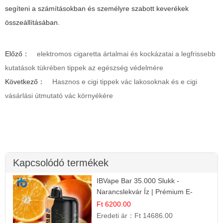
segíteni a számításokban és személyre szabott keverékek
összeállításában.
Előző：
elektromos cigaretta ártalmai és kockázatai a legfrissebb
kutatások tükrében tippek az egészség védelmére
Következő：
Hasznos e cigi tippek vác lakosoknak és e cigi
vásárlási útmutató vác környékére
Kapcsolódó termékek
IBVape Bar 35.000 Slukk -
Narancslekvár Íz | Prémium E-
cigaretta
Ft 6200.00
Eredeti ár：
Ft 14686.00