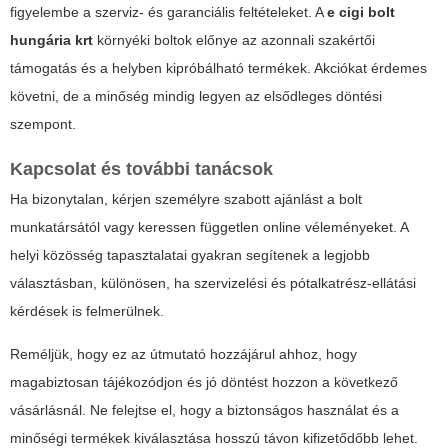
figyelembe a szerviz- és garanciális feltételeket. A
e cigi bolt
hungária krt
környéki boltok előnye az azonnali szakértői
támogatás és a helyben kipróbálható termékek. Akciókat érdemes
követni, de a minőség mindig legyen az elsődleges döntési
szempont.
Kapcsolat és további tanácsok
Ha bizonytalan, kérjen személyre szabott ajánlást a bolt
munkatársától vagy keressen független online véleményeket. A
helyi közösség tapasztalatai gyakran segítenek a legjobb
választásban, különösen, ha szervizelési és pótalkatrész-ellátási
kérdések is felmerülnek.
Reméljük, hogy ez az útmutató hozzájárul ahhoz, hogy
magabiztosan tájékozódjon és jó döntést hozzon a következő
vásárlásnál. Ne felejtse el, hogy a biztonságos használat és a
minőségi termékek kiválasztása hosszú távon kifizetődőbb lehet.