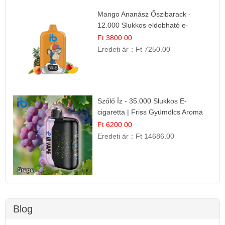
Mango Ananász Őszibarack -
12.000 Slukkos eldobható e-
Cigaretta
Ft 3800.00
Eredeti ár：
Ft 7250.00
Szőlő Íz - 35.000 Slukkos E-
cigaretta | Friss Gyümölcs Aroma
Ft 6200.00
Eredeti ár：
Ft 14686.00
Blog