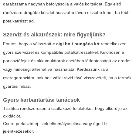
darabszáma nagyban befolyásolja a valós költséget. Egy első
ránézésre drágább készlet hosszabb távon olcsóbb lehet, ha több
pótalkatrészt ad.
Szerviz és alkatrészek: mire figyeljünk?
Fontos, hogy a választott
e cigi bolt hungária krt
rendelkezzen
gyors szervizzel és kompatibilis pótalkatrészekkel. Különösen a
porlasztófejek és akkumulátorok esetében létfontosságú az eredeti
vagy minőségi alternatíva használata. Kérdezzünk rá a
cseregaranciára: sok bolt vállal rövid távú visszavételt, ha a termék
gyártási hibás.
Gyors karbantartási tanácsok
Tisztítsa rendszeresen a csatlakozó felületeket, hogy elkerülje az
oxidációt.
Csere porlasztófej: ízek elhomályosulása vagy égett íz
jelentkezésekor.