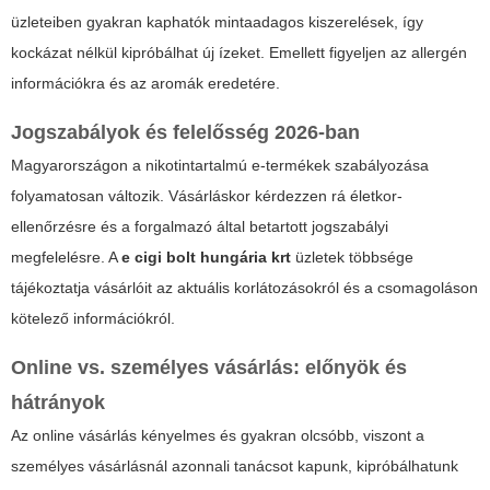
üzleteiben gyakran kaphatók mintaadagos kiszerelések, így
kockázat nélkül kipróbálhat új ízeket. Emellett figyeljen az allergén
információkra és az aromák eredetére.
Jogszabályok és felelősség 2026-ban
Magyarországon a nikotintartalmú e-termékek szabályozása
folyamatosan változik. Vásárláskor kérdezzen rá életkor-
ellenőrzésre és a forgalmazó által betartott jogszabályi
megfelelésre. A
e cigi bolt hungária krt
üzletek többsége
tájékoztatja vásárlóit az aktuális korlátozásokról és a csomagoláson
kötelező információkról.
Online vs. személyes vásárlás: előnyök és
hátrányok
Az online vásárlás kényelmes és gyakran olcsóbb, viszont a
személyes vásárlásnál azonnali tanácsot kapunk, kipróbálhatunk