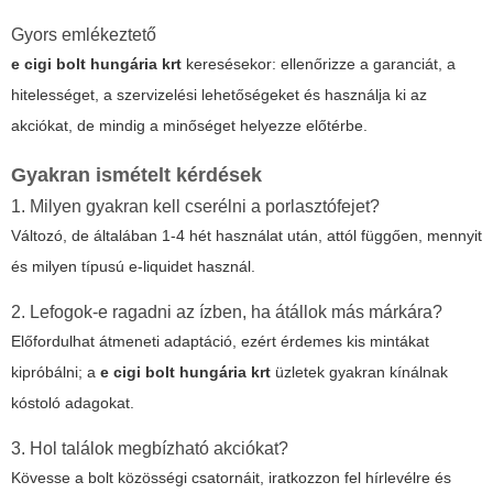
Gyors emlékeztető
e cigi bolt hungária krt
keresésekor: ellenőrizze a garanciát, a
hitelességet, a szervizelési lehetőségeket és használja ki az
akciókat, de mindig a minőséget helyezze előtérbe.
Gyakran ismételt kérdések
1. Milyen gyakran kell cserélni a porlasztófejet?
Változó, de általában 1-4 hét használat után, attól függően, mennyit
és milyen típusú e-liquidet használ.
2. Lefogok-e ragadni az ízben, ha átállok más márkára?
Előfordulhat átmeneti adaptáció, ezért érdemes kis mintákat
kipróbálni; a
e cigi bolt hungária krt
üzletek gyakran kínálnak
kóstoló adagokat.
3. Hol találok megbízható akciókat?
Kövesse a bolt közösségi csatornáit, iratkozzon fel hírlevélre és