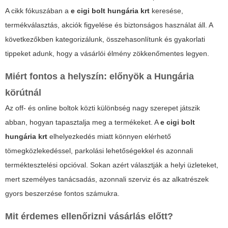
A cikk fókuszában a
e cigi bolt hungária krt
keresése,
termékválasztás, akciók figyelése és biztonságos használat áll. A
következőkben kategorizálunk, összehasonlítunk és gyakorlati
tippeket adunk, hogy a vásárlói élmény zökkenőmentes legyen.
Miért fontos a helyszín: előnyök a Hungária
körútnál
Az off- és online boltok közti különbség nagy szerepet játszik
abban, hogyan tapasztalja meg a termékeket. A
e cigi bolt
hungária krt
elhelyezkedés miatt könnyen elérhető
tömegközlekedéssel, parkolási lehetőségekkel és azonnali
terméktesztelési opcióval. Sokan azért választják a helyi üzleteket,
mert személyes tanácsadás, azonnali szerviz és az alkatrészek
gyors beszerzése fontos számukra.
Mit érdemes ellenőrizni vásárlás előtt?