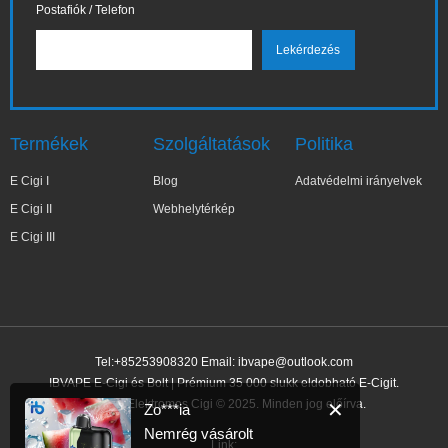
Postafiók / Telefon
Termékek
Szolgáltatások
Politika
E Cigi I
Blog
Adatvédelmi irányelvek
E Cigi II
Webhelytérkép
E Cigi III
Tel:+85253908320 Email:
ibvape@outlook.com
IBVAPE E-Cigi és Bolt | Prémium 35 000 slukk eldobható E-Cigit.
IBVAPE Elektromos Cigi © 2025. Minden jog előírva.
✕
Zo***ia
Nemrég vásárolt
Link: