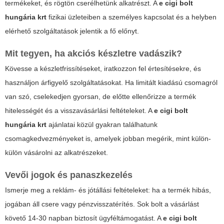
termékeket, és rögtön cserélhetünk alkatrészt. A
e cigi bolt
hungária krt
fizikai üzleteiben a személyes kapcsolat és a helyben
elérhető szolgáltatások jelentik a fő előnyt.
Mit tegyen, ha akciós készletre vadászik?
Kövesse a készletfrissítéseket, iratkozzon fel értesítésekre, és
használjon árfigyelő szolgáltatásokat. Ha limitált kiadású csomagról
van szó, cselekedjen gyorsan, de előtte ellenőrizze a termék
hitelességét és a visszavásárlási feltételeket. A
e cigi bolt
hungária krt
ajánlatai közül gyakran találhatunk
csomagkedvezményeket is, amelyek jobban megérik, mint külön-
külön vásárolni az alkatrészeket.
Vevői jogok és panaszkezelés
Ismerje meg a reklám- és jótállási feltételeket: ha a termék hibás,
jogában áll csere vagy pénzvisszatérítés. Sok bolt a vásárlást
követő 14-30 napban biztosít ügyféltámogatást. A
e cigi bolt