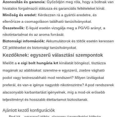
Azonosítás és garancia:
Győződjön meg róla, hogy a boltnak van
hivatalos forgalmazói státusza és garanciális feltételeket kínál.
Minőség és eredet:
Kérdezzen rá a gyártói eredetre, és
ellenőrizze a csomagoláson található tanúsítványokat.
Összetevők:
E-liquid esetén vizsgálja meg a PG/VG arányt, a
nikotintartalmat és az aroma forrását.
Biztonsági információk:
Akkumulátorok és töltők esetén keressen
CE jelöléseket és biztonsági tanúsítványokat.
Kezdőknek: egyszerű választási szempontok
Mielőtt a
e cigi bolt hungária krt
kínálatát böngészi, tisztázza
magának az alábbiakat: szeretne-e egyszerű, zsebre vágható
podot vagy testreszabható mod rendszert? Milyen ízvilágokat
preferál, és van-e igénye nagyobb nikotinszintre? A pod rendszerek
alacsonyabb karbantartást igényelnek, míg a mod-ok erősebb
teljesítményt és hosszabb élettartamot biztosítanak.
Ajánlott kezdő konfigurációk
Pod kit – egyszerű töltés, alacsony üzemeltetési költség.