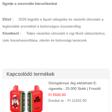
figyelje a szezonális kiárusításokat.
Előző：
2026 legjobb e liquid válogatás és vásárlói útmutató a
legtisztább aromáktól a biztonságos összetevőkig
Következő：
Teljes vásárlási útmutató e cigi likvid választáshoz,
ízek összehasonlítása, nikotin és biztonsági tanácsok
Kapcsolódó termékek
Görögdinnye Jég eldobható E-
cigaretta - 25.000 Slukk | Frissítő
Nyári Íz
Ft 5500.00
Eredeti ár：
Ft 11932.00