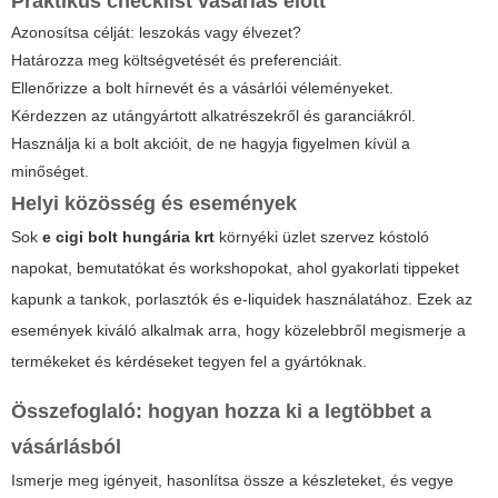
Praktikus checklist vásárlás előtt
Azonosítsa célját: leszokás vagy élvezet?
Határozza meg költségvetését és preferenciáit.
Ellenőrizze a bolt hírnevét és a vásárlói véleményeket.
Kérdezzen az utángyártott alkatrészekről és garanciákról.
Használja ki a bolt akcióit, de ne hagyja figyelmen kívül a
minőséget.
Helyi közösség és események
Sok
e cigi bolt hungária krt
környéki üzlet szervez kóstoló
napokat, bemutatókat és workshopokat, ahol gyakorlati tippeket
kapunk a tankok, porlasztók és e-liquidek használatához. Ezek az
események kiváló alkalmak arra, hogy közelebbről megismerje a
termékeket és kérdéseket tegyen fel a gyártóknak.
Összefoglaló: hogyan hozza ki a legtöbbet a
vásárlásból
Ismerje meg igényeit, hasonlítsa össze a készleteket, és vegye