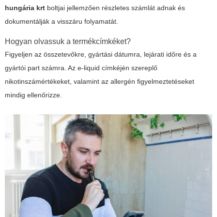
hungária krt
boltjai jellemzően részletes számlát adnak és
dokumentálják a visszáru folyamatát.
Hogyan olvassuk a termékcímkéket?
Figyeljen az összetevőkre, gyártási dátumra, lejárati időre és a
gyártói part számra. Az e-liquid címkéjén szereplő
nikotinszámértékeket, valamint az allergén figyelmeztetéseket
mindig ellenőrizze.