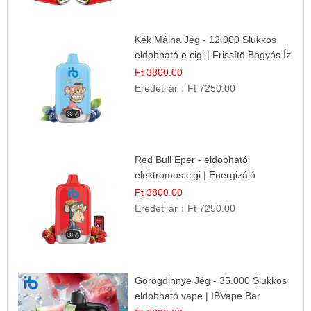
Kék Málna Jég - 12.000 Slukkos
eldobható e cigi | Frissítő Bogyós Íz
Ft 3800.00
Eredeti ár：
Ft 7250.00
Red Bull Eper - eldobható
elektromos cigi | Energizáló
Gyümölcs Íz
Ft 3800.00
Eredeti ár：
Ft 7250.00
Görögdinnye Jég - 35.000 Slukkos
eldobható vape | IBVape Bar
Frissítő Nyári Íz