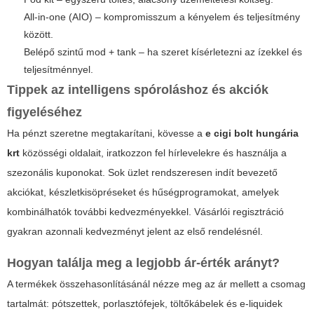
All-in-one (AIO) – kompromisszum a kényelem és teljesítmény
között.
Belépő szintű mod + tank – ha szeret kísérletezni az ízekkel és
teljesítménnyel.
Tippek az intelligens spóroláshoz és akciók
figyeléséhez
Ha pénzt szeretne megtakarítani, kövesse a
e cigi bolt hungária
krt
közösségi oldalait, iratkozzon fel hírlevelekre és használja a
szezonális kuponokat. Sok üzlet rendszeresen indít bevezető
akciókat, készletkisöpréseket és hűségprogramokat, amelyek
kombinálhatók további kedvezményekkel. Vásárlói regisztráció
gyakran azonnali kedvezményt jelent az első rendelésnél.
Hogyan találja meg a legjobb ár-érték arányt?
A termékek összehasonlításánál nézze meg az ár mellett a csomag
tartalmát: pótszettek, porlasztófejek, töltőkábelek és e-liquidek