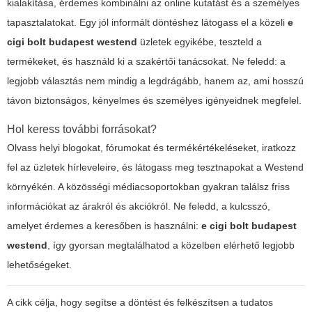
kialakítása, érdemes kombinálni az online kutatást és a személyes
tapasztalatokat. Egy jól informált döntéshez látogass el a közeli
e
cigi bolt budapest westend
üzletek egyikébe, teszteld a
termékeket, és használd ki a szakértői tanácsokat. Ne feledd: a
legjobb választás nem mindig a legdrágább, hanem az, ami hosszú
távon biztonságos, kényelmes és személyes igényeidnek megfelel.
Hol keress további forrásokat?
Olvass helyi blogokat, fórumokat és termékértékeléseket, iratkozz
fel az üzletek hírleveleire, és látogass meg tesztnapokat a Westend
környékén. A közösségi médiacsoportokban gyakran találsz friss
információkat az árakról és akciókról. Ne feledd, a kulcsszó,
amelyet érdemes a keresőben is használni:
e cigi bolt budapest
westend
, így gyorsan megtalálhatod a közelben elérhető legjobb
lehetőségeket.
A cikk célja, hogy segítse a döntést és felkészítsen a tudatos