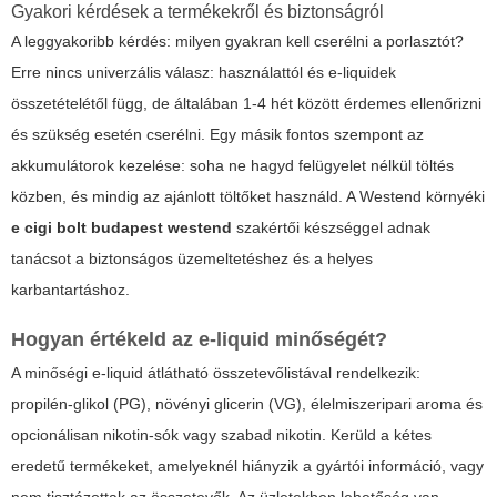
Gyakori kérdések a termékekről és biztonságról
A leggyakoribb kérdés: milyen gyakran kell cserélni a porlasztót?
Erre nincs univerzális válasz: használattól és e-liquidek
összetételétől függ, de általában 1-4 hét között érdemes ellenőrizni
és szükség esetén cserélni. Egy másik fontos szempont az
akkumulátorok kezelése: soha ne hagyd felügyelet nélkül töltés
közben, és mindig az ajánlott töltőket használd. A Westend környéki
e cigi bolt budapest westend
szakértői készséggel adnak
tanácsot a biztonságos üzemeltetéshez és a helyes
karbantartáshoz.
Hogyan értékeld az e-liquid minőségét?
A minőségi e-liquid átlátható összetevőlistával rendelkezik:
propilén-glikol (PG), növényi glicerin (VG), élelmiszeripari aroma és
opcionálisan nikotin-sók vagy szabad nikotin. Kerüld a kétes
eredetű termékeket, amelyeknél hiányzik a gyártói információ, vagy