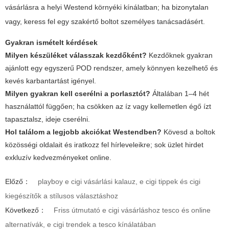
vásárlásra a helyi Westend környéki kínálatban; ha bizonytalan
vagy, keress fel egy szakértő boltot személyes tanácsadásért.
Gyakran ismételt kérdések
Milyen készüléket válasszak kezdőként?
Kezdőknek gyakran
ajánlott egy egyszerű POD rendszer, amely könnyen kezelhető és
kevés karbantartást igényel.
Milyen gyakran kell cserélni a porlasztót?
Általában 1–4 hét
használattól függően; ha csökken az íz vagy kellemetlen égő ízt
tapasztalsz, ideje cserélni.
Hol találom a legjobb akciókat Westendben?
Kövesd a boltok
közösségi oldalait és iratkozz fel hírleveleikre; sok üzlet hirdet
exkluzív kedvezményeket online.
Előző：
playboy e cigi vásárlási kalauz, e cigi tippek és cigi
kiegészítők a stílusos választáshoz
Következő：
Friss útmutató e cigi vásárláshoz tesco és online
alternatívák, e cigi trendek a tesco kínálatában