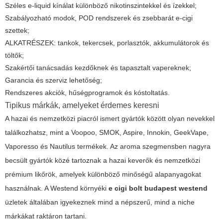
Széles e-liquid kínálat különböző nikotinszintekkel és ízekkel;
Szabályozható modok, POD rendszerek és zsebbarát e-cigi
szettek;
ALKATRÉSZEK: tankok, tekercsek, porlasztók, akkumulátorok és
töltők;
Szakértői tanácsadás kezdőknek és tapasztalt vapereknek;
Garancia és szerviz lehetőség;
Rendszeres akciók, hűségprogramok és kóstoltatás.
Tipikus márkák, amelyeket érdemes keresni
A hazai és nemzetközi piacról ismert gyártók között olyan nevekkel
találkozhatsz, mint a Voopoo, SMOK, Aspire, Innokin, GeekVape,
Vaporesso és Nautilus termékek. Az aroma szegmensben nagyra
becsült gyártók közé tartoznak a hazai keverők és nemzetközi
prémium likőrök, amelyek különböző minőségű alapanyagokat
használnak. A Westend környéki
e cigi bolt budapest westend
üzletek általában igyekeznek mind a népszerű, mind a niche
márkákat raktáron tartani.