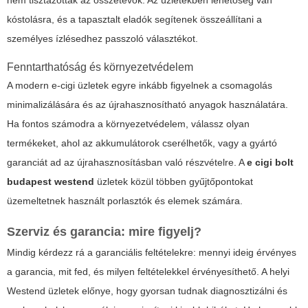
nem tisztázottak az összetevők. Az üzletekben lehetőség van
kóstolásra, és a tapasztalt eladók segítenek összeállítani a
személyes ízlésedhez passzoló választékot.
Fenntarthatóság és környezetvédelem
A modern e-cigi üzletek egyre inkább figyelnek a csomagolás
minimalizálására és az újrahasznosítható anyagok használatára.
Ha fontos számodra a környezetvédelem, válassz olyan
termékeket, ahol az akkumulátorok cserélhetők, vagy a gyártó
garanciát ad az újrahasznosításban való részvételre. A
e cigi bolt
budapest westend
üzletek közül többen gyűjtőpontokat
üzemeltetnek használt porlasztók és elemek számára.
Szerviz és garancia: mire figyelj?
Mindig kérdezz rá a garanciális feltételekre: mennyi ideig érvényes
a garancia, mit fed, és milyen feltételekkel érvényesíthető. A helyi
Westend üzletek előnye, hogy gyorsan tudnak diagnosztizálni és