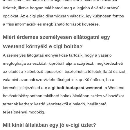
üzletek, illetve hogyan találhatod meg a legjobb ár-érték arányú
opciókat. Az
e cigi
piac dinamikusan változik, így különösen fontos
a friss információk és megbízható források követése.
Miért érdemes személyesen ellátogatni egy
Westend környéki e cigi boltba?
A személyes látogatás előnyei közé tartozik, hogy a vásárló
megfoghatja az eszközt, kipróbálhatja a szájrészt, megkérdezheti
az eladót a különböző típusokról, tesztelheti a töltetek illatát és ízét,
valamint azonnali szervizlehetőséget is kap. Különösen, ha a
keresési kifejezésed a
e cigi bolt budapest westend
, a Westend
bevásárlóközpontban található boltok általában széles választékot
tartanak karban: kezdő készletektől a haladó, beállítható
teljesítményű modokig.
Mit kínál általában egy jó e-cigi üzlet?