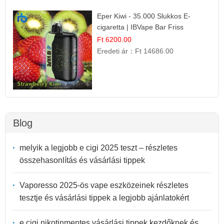
Eper Kiwi - 35.000 Slukkos E-
cigaretta | IBVape Bar Friss
Gyümölcs Ízek
Ft 6200.00
Eredeti ár：
Ft 14686.00
Blog
melyik a legjobb e cigi 2025 teszt – részletes
összehasonlítás és vásárlási tippek
Vaporesso 2025-ös vape eszközeinek részletes
tesztje és vásárlási tippek a legjobb ajánlatokért
e cigi nikotinmentes vásárlási tippek kezdőknek és