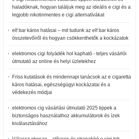
haladóknak, hogyan találjuk meg az ideális e cigi és a
legjobb nikotinmentes e cigi alternatívákat
elf bar káros hatásai – mit tudunk az elf bar káros
összetevőiről és hogyan csökkenthetők a kockázatok
elektromos cigi folyádék hol kapható - teljes vásárlói
útmutató az online és helyi üzletekhez
Friss kutatások és mindennapi tanácsok az e cigaretta
káros hatásai, egészségügyi kockázatai és a
védekezés módjai
elektromos cig vásárlási útmutató 2025 tippek a
biztonságos használathoz akkumulátorok és ízek
kiválasztásához
Válassz okosan – stílusos és strapabíró e cigi tok