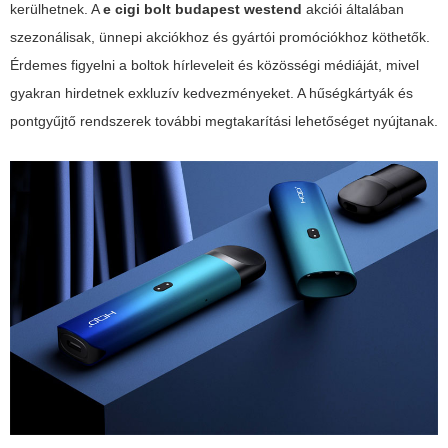
kerülhetnek. A
e cigi bolt budapest westend
akciói általában
szezonálisak, ünnepi akciókhoz és gyártói promóciókhoz köthetők.
Érdemes figyelni a boltok hírleveleit és közösségi médiáját, mivel
gyakran hirdetnek exkluzív kedvezményeket. A hűségkártyák és
pontgyűjtő rendszerek további megtakarítási lehetőséget nyújtanak.