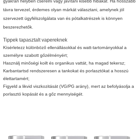
gyakran helyben cserélni vagy javítani kisebb hibákat. Ha hosszabb
távra tervezel, érdemes olyan márkát választani, amelynek jól
szervezett ügyfélszolgálata van és pótalkatrészek is könnyen
beszerezhetők.
Tippek tapasztalt vapereknek
Kísérletezz különböző ellenállásokkal és watt-tartományokkal a
személyre szabott gőzélményért;
Használj minőségi koilt és organikus vattát, ha magad tekersz;
Karbantartsd rendszeresen a tankokat és porlasztókat a hosszú
élettartamért;
Figyeld a likvid viszkozitását (VG/PG arány), mert az befolyásolja a
porlasztó kopását és a gőz mennyiségét.