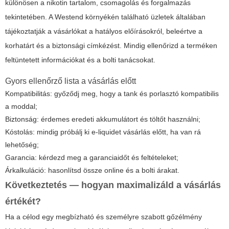
különösen a nikotin tartalom, csomagolás és forgalmazás
tekintetében. A Westend környékén található üzletek általában
tájékoztatják a vásárlókat a hatályos előírásokról, beleértve a
korhatárt és a biztonsági címkézést. Mindig ellenőrizd a terméken
feltüntetett információkat és a bolti tanácsokat.
Gyors ellenőrző lista a vásárlás előtt
Kompatibilitás: győződj meg, hogy a tank és porlasztó kompatibilis
a moddal;
Biztonság: érdemes eredeti akkumulátort és töltőt használni;
Kóstolás: mindig próbálj ki e-liquidet vásárlás előtt, ha van rá
lehetőség;
Garancia: kérdezd meg a garanciaidőt és feltételeket;
Árkalkuláció: hasonlítsd össze online és a bolti árakat.
Következtetés — hogyan maximalizáld a vásárlás
értékét?
Ha a célod egy megbízható és személyre szabott gőzélmény