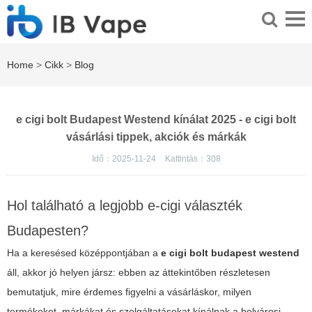
Home
>
Cikk
>
Blog
e cigi bolt Budapest Westend kínálat 2025 - e cigi bolt
vásárlási tippek, akciók és márkák
Idő：2025-11-24
Kattintás：
308
Hol található a legjobb e-cigi választék
Budapesten?
Ha a keresésed középpontjában a
e cigi bolt budapest westend
áll, akkor jó helyen jársz: ebben az áttekintőben részletesen
bemutatjuk, mire érdemes figyelni a vásárláskor, milyen
termékeket, márkákat és szolgáltatásokat kínálnak a belvárosi