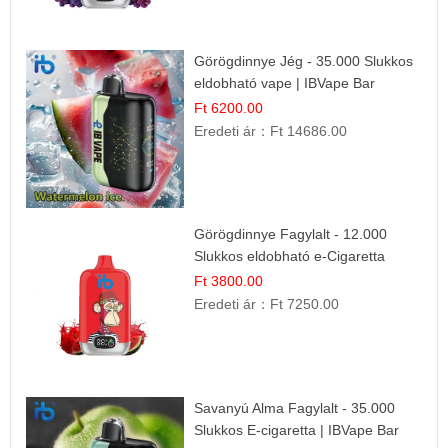
Görögdinnye Jég - 35.000 Slukkos
eldobható vape | IBVape Bar
Frissítő Nyári Íz
Ft 6200.00
Eredeti ár：
Ft 14686.00
Görögdinnye Fagylalt - 12.000
Slukkos eldobható e-Cigaretta
Ft 3800.00
Eredeti ár：
Ft 7250.00
Savanyú Alma Fagylalt - 35.000
Slukkos E-cigaretta | IBVape Bar