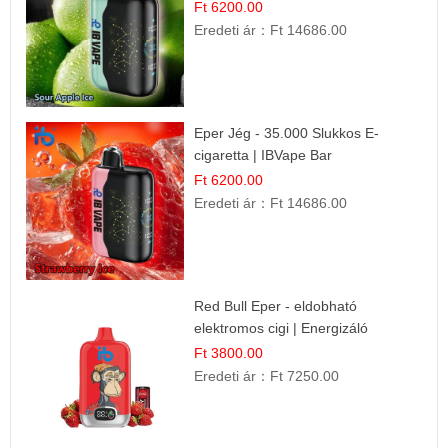
Ft 6200.00
Eredeti ár：
Ft 14686.00
Eper Jég - 35.000 Slukkos E-
cigaretta | IBVape Bar
Ft 6200.00
Eredeti ár：
Ft 14686.00
Red Bull Eper - eldobható
elektromos cigi | Energizáló
Gyümölcs Íz
Ft 3800.00
Eredeti ár：
Ft 7250.00