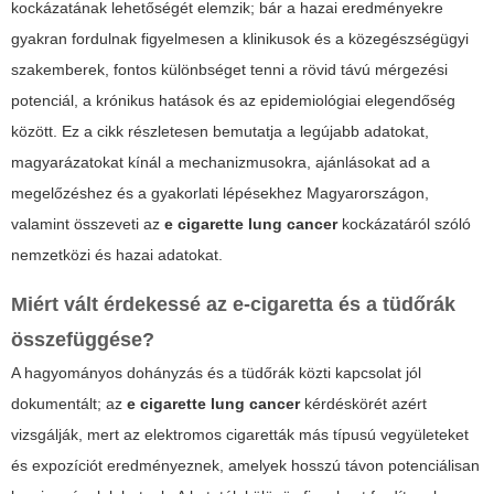
kockázatának lehetőségét elemzik; bár a hazai eredményekre
gyakran fordulnak figyelmesen a klinikusok és a közegészségügyi
szakemberek, fontos különbséget tenni a rövid távú mérgezési
potenciál, a krónikus hatások és az epidemiológiai elegendőség
között. Ez a cikk részletesen bemutatja a legújabb adatokat,
magyarázatokat kínál a mechanizmusokra, ajánlásokat ad a
megelőzéshez és a gyakorlati lépésekhez Magyarországon,
valamint összeveti az
e cigarette lung cancer
kockázatáról szóló
nemzetközi és hazai adatokat.
Miért vált érdekessé az e-cigaretta és a tüdőrák
összefüggése?
A hagyományos dohányzás és a tüdőrák közti kapcsolat jól
dokumentált; az
e cigarette lung cancer
kérdéskörét azért
vizsgálják, mert az elektromos cigaretták más típusú vegyületeket
és expozíciót eredményeznek, amelyek hosszú távon potenciálisan