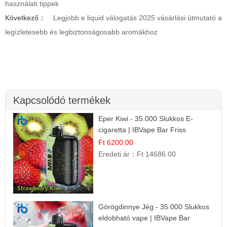
használati tippek
Következő：
Legjobb e liquid válogatás 2025 vásárlási útmutató a
legízletesebb és legbiztonságosabb aromákhoz
Kapcsolódó termékek
Eper Kiwi - 35.000 Slukkos E-
cigaretta | IBVape Bar Friss
Gyümölcs Ízek
Ft 6200.00
Eredeti ár：
Ft 14686.00
Görögdinnye Jég - 35.000 Slukkos
eldobható vape | IBVape Bar