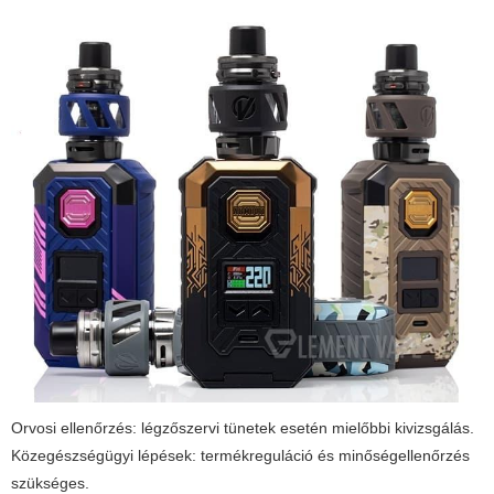
Orvosi ellenőrzés: légzőszervi tünetek esetén mielőbbi kivizsgálás.
Közegészségügyi lépések: termékreguláció és minőségellenőrzés
szükséges.