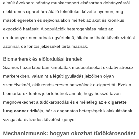
elmúlt években: néhány munkacsoport elsősorban dohányzásról
elektromos cigarettára átálló felnőtteket követte nyomon, míg
mások egereken és sejtvonalakon mérték az akut és krónikus
expozíció hatásait. A populációk heterogenitása miatt az
eredmények nem adnak egyértelmű, általánosítható következtetést
azonnal, de fontos jelzéseket tartalmaznak.
Biomarkerek és előfordulási trendek
Számos hazai laborban kimutattak módosulásokat oxidatív stressz
markerekben, valamint a légúti gyulladás jelzőiben olyan
személyeknél, akik rendszeresen használnak e-cigarettát. Ezek a
biomarkerek fontos jelei lehetnek annak, hogy hosszú távon
megnövekedhet a tüdőkárosodás és elméletileg az
e cigarette
lung cancer
rizikója, bár a daganatos betegségek kialakulásának
vizsgálata évtizedes követést igényel.
Mechanizmusok: hogyan okozhat tüdőkárosodást