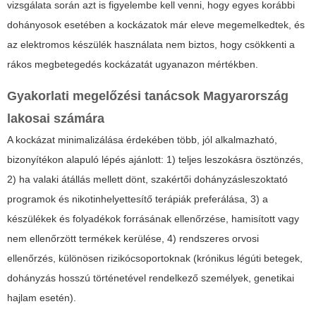
vizsgálata során azt is figyelembe kell venni, hogy egyes korábbi
dohányosok esetében a kockázatok már eleve megemelkedtek, és
az elektromos készülék használata nem biztos, hogy csökkenti a
rákos megbetegedés kockázatát ugyanazon mértékben.
Gyakorlati megelőzési tanácsok Magyarország
lakosai számára
A kockázat minimalizálása érdekében több, jól alkalmazható,
bizonyítékon alapuló lépés ajánlott: 1) teljes leszokásra ösztönzés,
2) ha valaki átállás mellett dönt, szakértői dohányzásleszoktató
programok és nikotinhelyettesítő terápiák preferálása, 3) a
készülékek és folyadékok forrásának ellenőrzése, hamisított vagy
nem ellenőrzött termékek kerülése, 4) rendszeres orvosi
ellenőrzés, különösen rizikócsoportoknak (krónikus légúti betegek,
dohányzás hosszú történetével rendelkező személyek, genetikai
hajlam esetén).