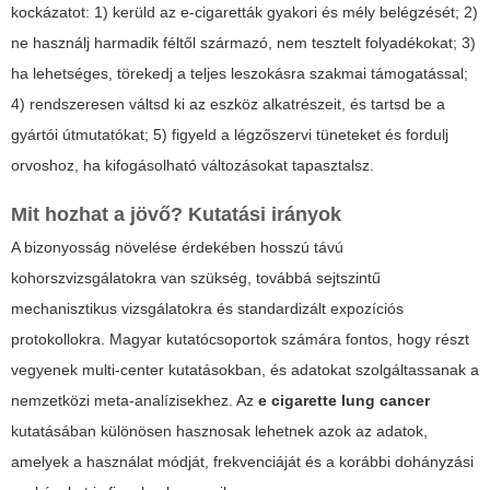
kockázatot: 1) kerüld az e-cigaretták gyakori és mély belégzését; 2)
ne használj harmadik féltől származó, nem tesztelt folyadékokat; 3)
ha lehetséges, törekedj a teljes leszokásra szakmai támogatással;
4) rendszeresen váltsd ki az eszköz alkatrészeit, és tartsd be a
gyártói útmutatókat; 5) figyeld a légzőszervi tüneteket és fordulj
orvoshoz, ha kifogásolható változásokat tapasztalsz.
Mit hozhat a jövő? Kutatási irányok
A bizonyosság növelése érdekében hosszú távú
kohorszvizsgálatokra van szükség, továbbá sejtszintű
mechanisztikus vizsgálatokra és standardizált expozíciós
protokollokra. Magyar kutatócsoportok számára fontos, hogy részt
vegyenek multi-center kutatásokban, és adatokat szolgáltassanak a
nemzetközi meta-analízisekhez. Az
e cigarette lung cancer
kutatásában különösen hasznosak lehetnek azok az adatok,
amelyek a használat módját, frekvenciáját és a korábbi dohányzási