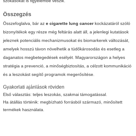
szokásokat is figyelembe veszik.
Összegzés
Összefoglalva, bár az
e cigarette lung cancer
kockázatáról szóló
bizonyítékok egy része még feltárás alatt áll, a jelenlegi kutatások
jeleznek potenciális mechanizmusokat és biomarkerek változását,
amelyek hosszú távon növelhetik a tüdőkárosodás és esetleg a
daganatos megbetegedések esélyét. Magyarországon a helyes
stratégia a prevenció, a minőségbiztosítás, a célzott kommunikáció
és a leszokást segítő programok megerősítése.
Gyakorlati ajánlások röviden
Első választás: teljes leszokás, szakmai támogatással.
Ha átállás történik: megbízható forrásból származó, minősített
termékek használata.