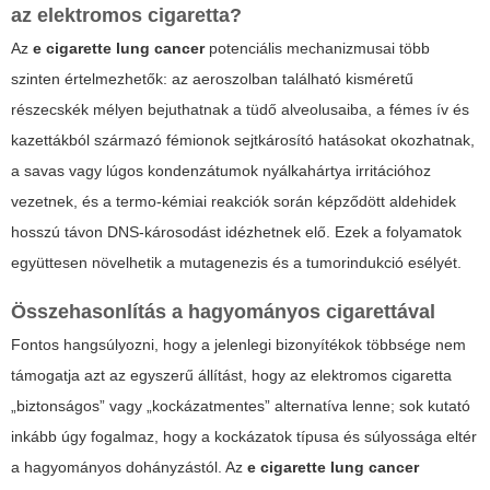
az elektromos cigaretta?
Az
e cigarette lung cancer
potenciális mechanizmusai több
szinten értelmezhetők: az aeroszolban található kisméretű
részecskék mélyen bejuthatnak a tüdő alveolusaiba, a fémes ív és
kazettákból származó fémionok sejtkárosító hatásokat okozhatnak,
a savas vagy lúgos kondenzátumok nyálkahártya irritációhoz
vezetnek, és a termo-kémiai reakciók során képződött aldehidek
hosszú távon DNS-károsodást idézhetnek elő. Ezek a folyamatok
együttesen növelhetik a mutagenezis és a tumorindukció esélyét.
Összehasonlítás a hagyományos cigarettával
Fontos hangsúlyozni, hogy a jelenlegi bizonyítékok többsége nem
támogatja azt az egyszerű állítást, hogy az elektromos cigaretta
„biztonságos” vagy „kockázatmentes” alternatíva lenne; sok kutató
inkább úgy fogalmaz, hogy a kockázatok típusa és súlyossága eltér
a hagyományos dohányzástól. Az
e cigarette lung cancer