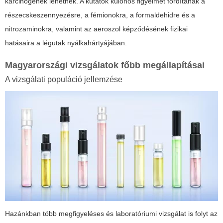
karcinogének lehetnek. A kutatók különös figyelmet fordítanak a
részecskeszennyezésre, a fémionokra, a formaldehidre és a
nitrozaminokra, valamint az aeroszol képződésének fizikai
hatásaira a légutak nyálkahártyájában.
Magyarországi vizsgálatok főbb megállapításai
A vizsgálati populáció jellemzése
Hazánkban több megfigyeléses és laboratóriumi vizsgálat is folyt az