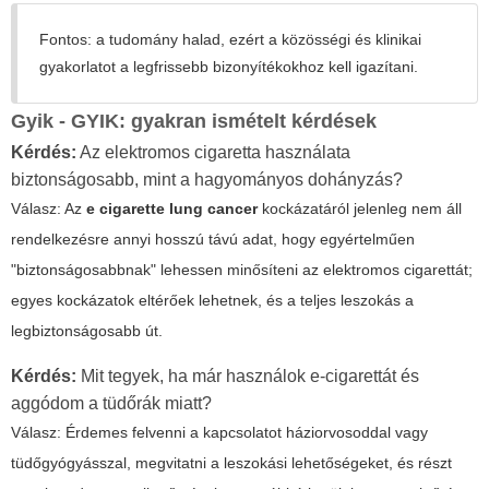
Fontos: a tudomány halad, ezért a közösségi és klinikai
gyakorlatot a legfrissebb bizonyítékokhoz kell igazítani.
Gyik - GYIK: gyakran ismételt kérdések
Kérdés:
Az elektromos cigaretta használata
biztonságosabb, mint a hagyományos dohányzás?
Válasz: Az
e cigarette lung cancer
kockázatáról jelenleg nem áll
rendelkezésre annyi hosszú távú adat, hogy egyértelműen
"biztonságosabbnak" lehessen minősíteni az elektromos cigarettát;
egyes kockázatok eltérőek lehetnek, és a teljes leszokás a
legbiztonságosabb út.
Kérdés:
Mit tegyek, ha már használok e-cigarettát és
aggódom a tüdőrák miatt?
Válasz: Érdemes felvenni a kapcsolatot háziorvosoddal vagy
tüdőgyógyásszal, megvitatni a leszokási lehetőségeket, és részt