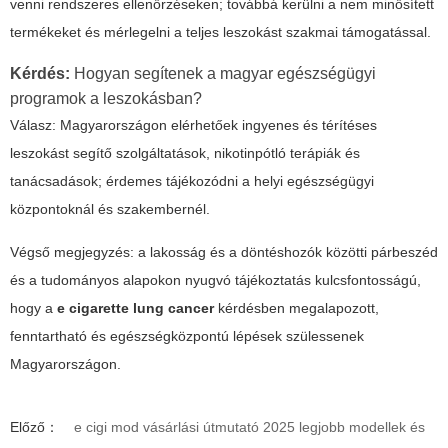
venni rendszeres ellenőrzéseken; továbbá kerülni a nem minősített
termékeket és mérlegelni a teljes leszokást szakmai támogatással.
Kérdés:
Hogyan segítenek a magyar egészségügyi
programok a leszokásban?
Válasz: Magyarországon elérhetőek ingyenes és térítéses
leszokást segítő szolgáltatások, nikotinpótló terápiák és
tanácsadások; érdemes tájékozódni a helyi egészségügyi
központoknál és szakembernél.
Végső megjegyzés: a lakosság és a döntéshozók közötti párbeszéd
és a tudományos alapokon nyugvó tájékoztatás kulcsfontosságú,
hogy a
e cigarette lung cancer
kérdésben megalapozott,
fenntartható és egészségközpontú lépések szülessenek
Magyarországon.
Előző：
e cigi mod vásárlási útmutató 2025 legjobb modellek és