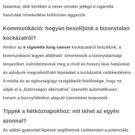
fiatalokat, akik körében a never-smoker jellegű e-cigaretta
használat növekedése különösen aggasztó.
Kommunikáció: hogyan beszéljünk a bizonytalan
kockázatról?
Amikor az
e cigarette lung cancer
kockázatáról beszélünk, a
kommunikáció legyen átlátható: ismertessük a bizonytalansági
tényezőket, különböztessük meg a rövid és hosszú távú hatásokat,
és ajánljunk megvalósítható lépéseket a kockázatok csökkentésére.
A média és az egészségügyi szolgáltatók felelőssége, hogy ne
adják el a „biztonságos alternatíva” üzenetét automatikusan,
hanem a bizonyítékokon alapuló üzeneteket terjesszék.
Tippek a hétköznapokhoz: mit tehet az egyén
azonnal?
Az alábbi gyakorlati lépések segíthetnek csökkenteni a potenciális