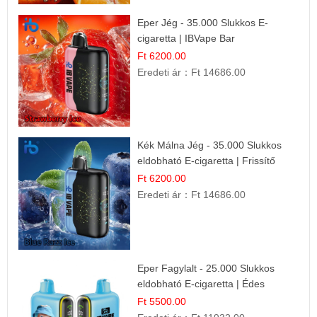
Eper Jég - 35.000 Slukkos E-
cigaretta | IBVape Bar
Ft 6200.00
Eredeti ár：
Ft 14686.00
Kék Málna Jég - 35.000 Slukkos
eldobható E-cigaretta | Frissítő
Ízélmény
Ft 6200.00
Eredeti ár：
Ft 14686.00
Eper Fagylalt - 25.000 Slukkos
eldobható E-cigaretta | Édes
Desszert Íz
Ft 5500.00