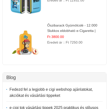
Eredeti ár：
Ft 11932.00
Őszibarack Gyümölcslé - 12.000
Slukkos eldobható e-Cigaretta |
Friss Gyümölcs Íz
Ft 3800.00
Eredeti ár：
Ft 7250.00
Blog
Fedezd fel a legjobb e cigi webshop ajánlatokat,
akciókat és vásárlási tippeket
e cigi tok vásárlási tippek 2025 praktikus és stílusos