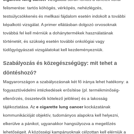
felismerése: tartós köhögés, vérköpés, nehézlégzés,
testsúlycsökkenés és mellkasi fájdalom esetén indokolt a további
képalkotó vizsgálat. A primer ellátásban dolgozó orvosoknak
továbbá fel kell mérniük a dohánytermékek használatának
történetét, és szükség esetén további onkológiai vagy
tüdőgyógyászati vizsgálatokat kell kezdeményezniük.
Szabályozás és közegészségügy: mit tehet a
döntéshozó?
Magyarországon a szabályozásnak két fő iránya lehet hatékony: a
fogyasztóvédelmi intézkedések erősítése (pl. termékminőség-
ellenőrzés, összetevők kötelező jelölése) és a lakosság
tájékoztatása. Az
e cigarette lung cancer
kockázatának
kommunikációját objektív, tudományos alapokra kell helyezni,
elkerülve a pánikot, ugyanakkor hangsúlyozva a megelőzés
lehetőségeit. A közösségi kampányoknak célzottan kell elérniük a