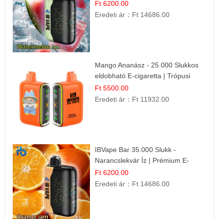
Frissítő Nyári Íz
Ft 6200.00
Eredeti ár：
Ft 14686.00
Mango Ananász - 25.000 Slukkos
eldobható E-cigaretta | Trópusi
Ízélmény
Ft 5500.00
Eredeti ár：
Ft 11932.00
IBVape Bar 35.000 Slukk -
Narancslekvár Íz | Prémium E-
cigaretta
Ft 6200.00
Eredeti ár：
Ft 14686.00