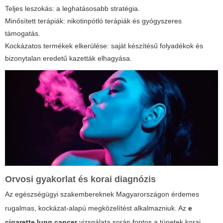
Teljes leszokás: a leghatásosabb stratégia.
Minősített terápiák: nikotinpótló terápiák és gyógyszeres
támogatás.
Kockázatos termékek elkerülése: saját készítésű folyadékok és
bizonytalan eredetű kazetták elhagyása.
Orvosi gyakorlat és korai diagnózis
Az egészségügyi szakembereknek Magyarországon érdemes
rugalmas, kockázat-alapú megközelítést alkalmazniuk. Az
e
cigarette lung cancer
vizsgálata során fontos a tünetek korai