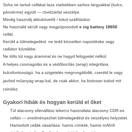
Soha ne tartsd cellákat laza zsebekben sarkos tárgyakkal (kulcs,
pénzérme) együtt — rövidzárlat veszélye.
Mindig használj akkukövetőt / tokot szállításkor.
Ne használd sérült vagy megpúposodott
e cig battery 18650
cellát.
Kerüld a túlmelegedést: ne tedd közvetlen napsütésbe vagy
radiátor közelébe.
Ne tölts túl nagy árammal és ne hagyd felügyelet nélkül.
A helyes csomagolás és a védőborítás (wrap) integritása
kulcsfontosságú: ha a szigetelés megrongálódik, cseréld le vagy
javítsd műanyag wrap-kal, de csak akkor, ha biztosan tudod mit
csinálsz.
Gyakori hibák és hogyan kerüld el őket
Túl alacsony ellenállású tekercs használata alacsony CDR-es
cellán — eredményezhet túlmelegedést és veszélyes helyzetet.
Hamisított cellák vásárlása: hamis címkék, hamis mAh/A