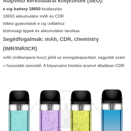
Alapvető keresőbarát kifejezések (SEO):
e cig battery 18650
kiválasztás
18650 akkumulátor mAh és CDR
töltési gyakorlatok e cig cellákhoz
biztonsági tippek és akkumulátor tárolása
Segédfogalmak: mAh, CDR, chemistry
(IMR/INR/ICR)
mAh
(milliampere-hour) jelöli az energiakapacitást; nagyobb szám
= hosszabb üzemidő. A folyamatos kisütési áramot általában
CDR