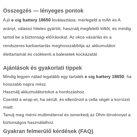
Összegzés — lényeges pontok
A jó
e cig battery 18650
kiválasztása: mérlegeld a mAh és A
arányt, válassz hiteles gyártót, használj megfelelő töltőt, és mindig
tartsd be a biztonsági előírásokat. Az okos vásárlás és a
rendszeres karbantartás meghosszabbítja az akkumulátor
élettartamát és csökkenti a balesetek kockázatát.
Ajánlások és gyakorlati tippek
Mindig legyen nálad legalább egy tartalék
e cig battery 18650
, ha
hosszabb napra mész.
Használj akkumulátortokot a hordozáshoz.
Cseréld a wrap-et, ha sérült, és ellenőrizd a cella végét a korrózió
miatt.
Tanulj meg mérni multiméterrel és ismerkedj az Ohm-törvénnyel a
biztonságos használathoz.
Gyakran felmerülő kérdések (FAQ)