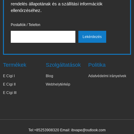
rendelés állapotának és a szállítási információk
ellenőrzéséhez.
Postafiók / Telefon
Termékek
Szolgáltatások
Politika
E Cigi I
Blog
Adatvédelmi irányelvek
E Cigi II
Webhelytérkép
E Cigi III
Tel:+85253908320 Email:
ibvape@outlook.com