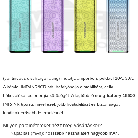
(continuous discharge rating) mutatja amperben, például 20A, 30A.
A kémia: IMR/INR/ICR stb. befolyásolja a stabilitást, cella
hőkezelését és energia sűrűségét. A legtöbb jó
e cig battery 18650
IMR/INR típusú, mivel ezek jobb hőstabilitást és biztonságot
kínálnak erősebb leterhelésnél.
Milyen paramétereket nézz meg vásárláskor?
Kapacitás (mAh): hosszabb használatért nagyobb mAh.