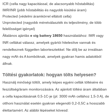
ICR (cella nagy kapacitással, de alacsonyabb hőstabilitás)
IMR/INR (jobb hőstabilitás és nagyobb kisütési áram)
Protected (védelmi áramkörrel ellátott cella)
Unprotected (nagyobb méretválaszték és teljesítmény, de több
felelősséget igényel)
Általános ajánlás
e cig battery 18650
használatához: IMR vagy
INR cellákat válassz, amelyek gyártói hitelesítve vannak és
rendelkeznek független labortesztekkel. Ne dőlj be az irreálisan
nagy mAh és A kombóknak, amelyek gyakran hamis adatokból
állnak.
Töltési gyakorlatok: hogyan tölts helyesen?
Használj minőségi töltőt, amely képes egyéni cellák töltésére és
feszültség/áram monitorozására. Az ajánlott töltési áram általában
a cella kapacitásának 0,5-1C-je (pl. 3000 mAh cellához 1,5-3 A), de
otthoni használat esetén gyakran elegendő 0,2-0,5C a hosszabb
élettartamért. Az alábbi lépéseket kövesd: