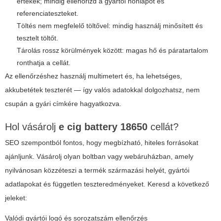
értékek; mindig ellenőrizd a gyártói honlapot és
referenciateszteket.
Töltés nem megfelelő töltővel: mindig használj minősített és
tesztelt töltőt.
Tárolás rossz körülmények között: magas hő és páratartalom
ronthatja a cellát.
Az ellenőrzéshez használj multimetert és, ha lehetséges,
akkubetétek teszterét — így valós adatokkal dolgozhatsz, nem
csupán a gyári címkére hagyatkozva.
Hol vásárolj
e cig battery 18650
cellát?
SEO szempontból fontos, hogy megbízható, hiteles forrásokat
ajánljunk. Vásárolj olyan boltban vagy webáruházban, amely
nyilvánosan közzéteszi a termék származási helyét, gyártói
adatlapokat és független teszteredményeket. Keresd a következő
jeleket:
Valódi gyártói logó és sorozatszám ellenőrzés