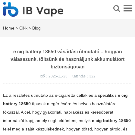
Home
>
Cikk
>
Blog
e cig battery 18650 vásárlási útmutató – hogyan
válasszunk, töltsünk és használjunk akkumulátort
biztonságosan
Idő：2025-11-23
Kattintás：
322
Ez a részletes útmutató az e-cigaretta cellák és a specifikus
e cig
battery 18650
típusok megértésére és helyes használatára
fókuszál. A cél, hogy gyakorlati, naprakész és keresőbarát
információt kapj, amely segít eldönteni, melyik
e cig battery 18650
felel meg a saját készülékednek, hogyan töltsd, hogyan tárold, és