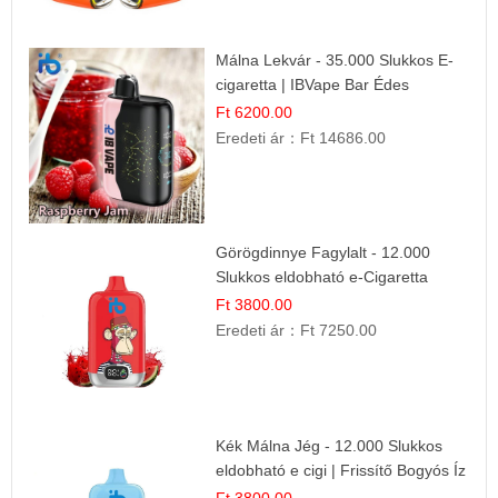
Málna Lekvár - 35.000 Slukkos E-
cigaretta | IBVape Bar Édes
Gyümölcs Íz
Ft 6200.00
Eredeti ár：
Ft 14686.00
Görögdinnye Fagylalt - 12.000
Slukkos eldobható e-Cigaretta
Ft 3800.00
Eredeti ár：
Ft 7250.00
Kék Málna Jég - 12.000 Slukkos
eldobható e cigi | Frissítő Bogyós Íz
Ft 3800.00