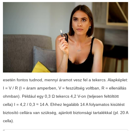
esetén fontos tudnod, mennyi áramot vesz fel a tekercs. Alapképlet:
I = V / R (I = áram amperben, V = feszültség voltban, R = ellenállás
ohmban). Például egy 0,3 Ω tekercs 4,2 V-on (teljesen feltöltött
cella) I = 4,2 / 0,3 ≈ 14 A. Ehhez legalább 14 A folyamatos kisütést
biztosító cellára van szükség, ajánlott biztonsági tartalékkal (pl. 20 A
cella).