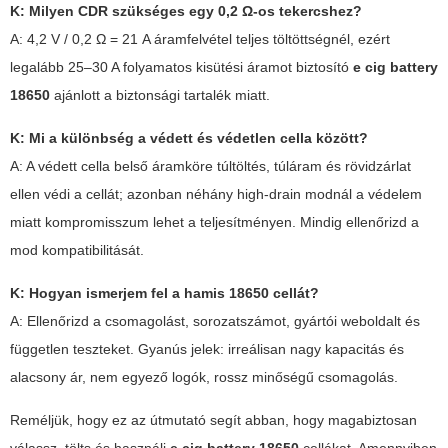
K: Milyen CDR szükséges egy 0,2 Ω-os tekercshez?
A: 4,2 V / 0,2 Ω = 21 A áramfelvétel teljes töltöttségnél, ezért
legalább 25–30 A folyamatos kisütési áramot biztosító
e cig battery
18650
ajánlott a biztonsági tartalék miatt.
K: Mi a különbség a védett és védetlen cella között?
A: A védett cella belső áramköre túltöltés, túláram és rövidzárlat
ellen védi a cellát; azonban néhány high-drain modnál a védelem
miatt kompromisszum lehet a teljesítményen. Mindig ellenőrizd a
mod kompatibilitását.
K: Hogyan ismerjem fel a hamis 18650 cellát?
A: Ellenőrizd a csomagolást, sorozatszámot, gyártói weboldalt és
független teszteket. Gyanús jelek: irreálisan nagy kapacitás és
alacsony ár, nem egyező logók, rossz minőségű csomagolás.
Reméljük, hogy ez az útmutató segít abban, hogy magabiztosan
válassz, tölts és használj
e cig battery 18650
cellákat. Amennyiben