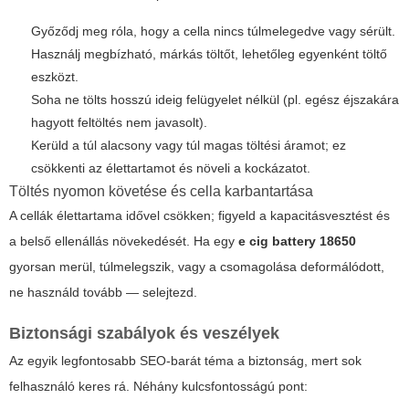
Győződj meg róla, hogy a cella nincs túlmelegedve vagy sérült.
Használj megbízható, márkás töltőt, lehetőleg egyenként töltő
eszközt.
Soha ne tölts hosszú ideig felügyelet nélkül (pl. egész éjszakára
hagyott feltöltés nem javasolt).
Kerüld a túl alacsony vagy túl magas töltési áramot; ez
csökkenti az élettartamot és növeli a kockázatot.
Töltés nyomon követése és cella karbantartása
A cellák élettartama idővel csökken; figyeld a kapacitásvesztést és
a belső ellenállás növekedését. Ha egy
e cig battery 18650
gyorsan merül, túlmelegszik, vagy a csomagolása deformálódott,
ne használd tovább — selejtezd.
Biztonsági szabályok és veszélyek
Az egyik legfontosabb SEO-barát téma a biztonság, mert sok
felhasználó keres rá. Néhány kulcsfontosságú pont: