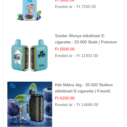
Eredeti ár：
Ft 7250.00
Szeder Áfonya eldobható E-
cigaretta - 25.000 Slukk | Prémium
Gyümölcs Íz
Ft 5500.00
Eredeti ár：
Ft 11932.00
Kék Málna Jég - 35.000 Slukkos
eldobható E-cigaretta | Frissítő
Ízélmény
Ft 6200.00
Eredeti ár：
Ft 14686.00