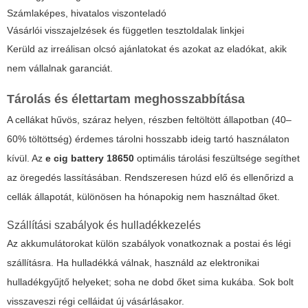
Számlaképes, hivatalos viszonteladó
Vásárlói visszajelzések és független tesztoldalak linkjei
Kerüld az irreálisan olcsó ajánlatokat és azokat az eladókat, akik
nem vállalnak garanciát.
Tárolás és élettartam meghosszabbítása
A cellákat hűvös, száraz helyen, részben feltöltött állapotban (40–
60% töltöttség) érdemes tárolni hosszabb ideig tartó használaton
kívül. Az
e cig battery 18650
optimális tárolási feszültsége segíthet
az öregedés lassításában. Rendszeresen húzd elő és ellenőrizd a
cellák állapotát, különösen ha hónapokig nem használtad őket.
Szállítási szabályok és hulladékkezelés
Az akkumulátorokat külön szabályok vonatkoznak a postai és légi
szállításra. Ha hulladékká válnak, használd az elektronikai
hulladékgyűjtő helyeket; soha ne dobd őket sima kukába. Sok bolt
visszaveszi régi celláidat új vásárlásakor.