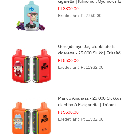
cigaretta | Kifinomult Gyümölcs Íz
Ft 3800.00
Eredeti ár：
Ft 7250.00
Görögdinnye Jég eldobható E-
cigaretta - 25.000 Slukk | Frissítő
Nyári Íz
Ft 5500.00
Eredeti ár：
Ft 11932.00
Mango Ananász - 25.000 Slukkos
eldobható E-cigaretta | Trópusi
Ízélmény
Ft 5500.00
Eredeti ár：
Ft 11932.00