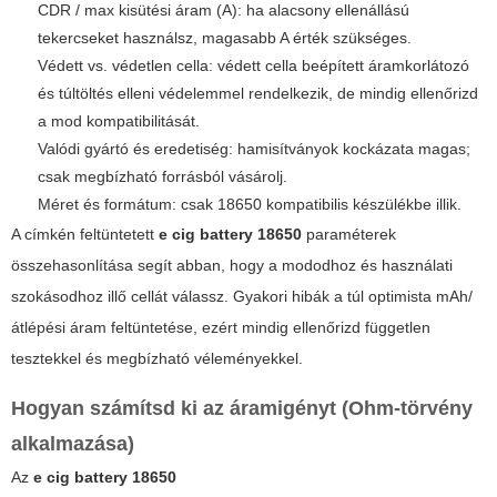
CDR / max kisütési áram (A): ha alacsony ellenállású
tekercseket használsz, magasabb A érték szükséges.
Védett vs. védetlen cella: védett cella beépített áramkorlátozó
és túltöltés elleni védelemmel rendelkezik, de mindig ellenőrizd
a mod kompatibilitását.
Valódi gyártó és eredetiség: hamisítványok kockázata magas;
csak megbízható forrásból vásárolj.
Méret és formátum: csak 18650 kompatibilis készülékbe illik.
A címkén feltüntetett
e cig battery 18650
paraméterek
összehasonlítása segít abban, hogy a mododhoz és használati
szokásodhoz illő cellát válassz. Gyakori hibák a túl optimista mAh/
átlépési áram feltüntetése, ezért mindig ellenőrizd független
tesztekkel és megbízható véleményekkel.
Hogyan számítsd ki az áramigényt (Ohm-törvény
alkalmazása)
Az
e cig battery 18650