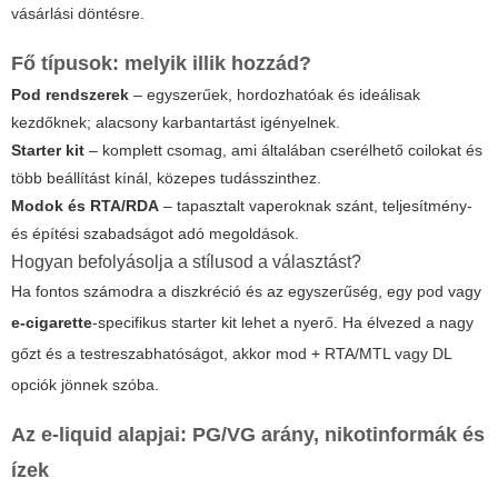
vásárlási döntésre.
Fő típusok: melyik illik hozzád?
Pod rendszerek
– egyszerűek, hordozhatóak és ideálisak
kezdőknek; alacsony karbantartást igényelnek.
Starter kit
– komplett csomag, ami általában cserélhető coilokat és
több beállítást kínál, közepes tudásszinthez.
Modok és RTA/RDA
– tapasztalt vaperoknak szánt, teljesítmény-
és építési szabadságot adó megoldások.
Hogyan befolyásolja a stílusod a választást?
Ha fontos számodra a diszkréció és az egyszerűség, egy
pod
vagy
e-cigarette
-specifikus starter kit lehet a nyerő. Ha élvezed a nagy
gőzt és a testreszabhatóságot, akkor mod + RTA/MTL vagy DL
opciók jönnek szóba.
Az e-liquid alapjai: PG/VG arány, nikotinformák és
ízek