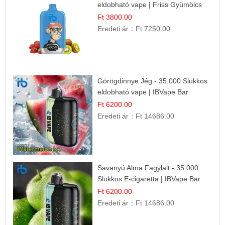
eldobható vape | Friss Gyümölcs
Kombináció
Ft 3800.00
Eredeti ár：
Ft 7250.00
Görögdinnye Jég - 35.000 Slukkos
eldobható vape | IBVape Bar
Frissítő Nyári Íz
Ft 6200.00
Eredeti ár：
Ft 14686.00
Savanyú Alma Fagylalt - 35.000
Slukkos E-cigaretta | IBVape Bar
Ft 6200.00
Eredeti ár：
Ft 14686.00