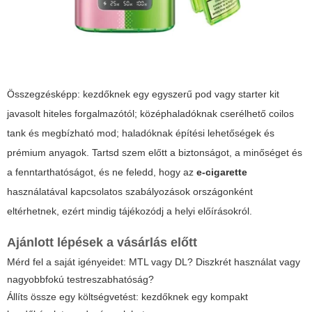
Összegzésképp: kezdőknek egy egyszerű pod vagy starter kit
javasolt hiteles forgalmazótól; középhaladóknak cserélhető coilos
tank és megbízható mod; haladóknak építési lehetőségek és
prémium anyagok. Tartsd szem előtt a biztonságot, a minőséget és
a fenntarthatóságot, és ne feledd, hogy az
e-cigarette
használatával kapcsolatos szabályozások országonként
eltérhetnek, ezért mindig tájékozódj a helyi előírásokról.
Ajánlott lépések a vásárlás előtt
Mérd fel a saját igényeidet: MTL vagy DL? Diszkrét használat vagy
nagyobbfokú testreszabhatóság?
Állíts össze egy költségvetést: kezdőknek egy kompakt