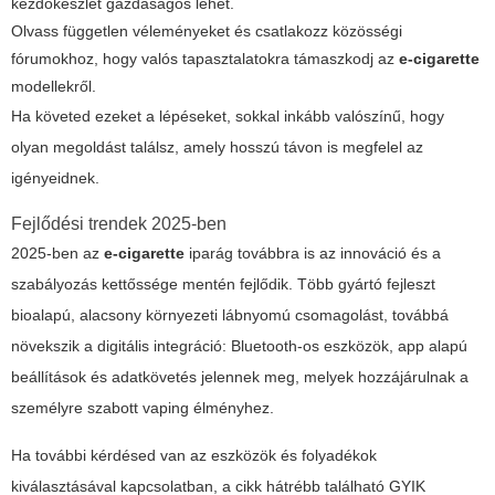
kezdőkészlet gazdaságos lehet.
Olvass független véleményeket és csatlakozz közösségi
fórumokhoz, hogy valós tapasztalatokra támaszkodj az
e-cigarette
modellekről.
Ha követed ezeket a lépéseket, sokkal inkább valószínű, hogy
olyan megoldást találsz, amely hosszú távon is megfelel az
igényeidnek.
Fejlődési trendek 2025-ben
2025-ben az
e-cigarette
iparág továbbra is az innováció és a
szabályozás kettőssége mentén fejlődik. Több gyártó fejleszt
bioalapú, alacsony környezeti lábnyomú csomagolást, továbbá
növekszik a digitális integráció: Bluetooth-os eszközök, app alapú
beállítások és adatkövetés jelennek meg, melyek hozzájárulnak a
személyre szabott vaping élményhez.
Ha további kérdésed van az eszközök és folyadékok
kiválasztásával kapcsolatban, a cikk hátrébb található GYIK