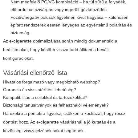
Nem megfelelő PG/VG kombináció – ha túl sűrű a folyadék,
előfordulhat szivárgás vagy ingerült gőzképződés.
Pozitív/negatív pólusok figyelmen kívül hagyása – különösen
épített rendszerek esetén lényeges az egyértelmű polaritás és
biztonság.
Az
e-cigarette
optimalizálása során mindig dokumentáld a
beállításokat, hogy később vissza tudd állítani a bevált
konfigurációkat.
Vásárlási ellenőrző lista
Hivatalos forgalmazó vagy megbízható webshop?
Garancia és visszatérítési lehetőség?
Kompatibilitás a coilokkal és tartozékokkal?
Biztonsági tanúsítványok és felhasználói vélemények?
Ha ezekre a pontokra figyelsz, csökken a kockázat, hogy rossz
döntést hozz. Az
e-cigarette
vásárlásnál a jó kutatás és a
közösségi visszajelzések sokat segítenek.