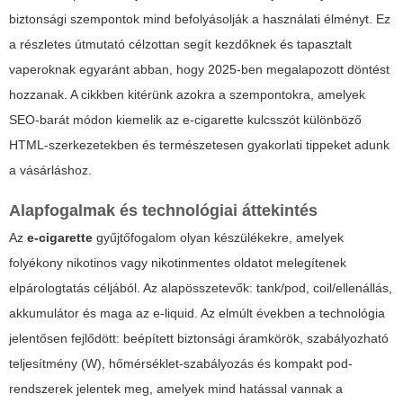
biztonsági szempontok mind befolyásolják a használati élményt. Ez
a részletes útmutató célzottan segít kezdőknek és tapasztalt
vaperoknak egyaránt abban, hogy 2025-ben megalapozott döntést
hozzanak. A cikkben kitérünk azokra a szempontokra, amelyek
SEO-barát módon kiemelik az
e-cigarette
kulcsszót különböző
HTML-szerkezetekben és természetesen gyakorlati tippeket adunk
a vásárláshoz.
Alapfogalmak és technológiai áttekintés
Az
e-cigarette
gyűjtőfogalom olyan készülékekre, amelyek
folyékony nikotinos vagy nikotinmentes oldatot melegítenek
elpárologtatás céljából. Az alapösszetevők: tank/pod, coil/ellenállás,
akkumulátor és maga az e-liquid. Az elmúlt években a technológia
jelentősen fejlődött: beépített biztonsági áramkörök, szabályozható
teljesítmény (W), hőmérséklet-szabályozás és kompakt pod-
rendszerek jelentek meg, amelyek mind hatással vannak a