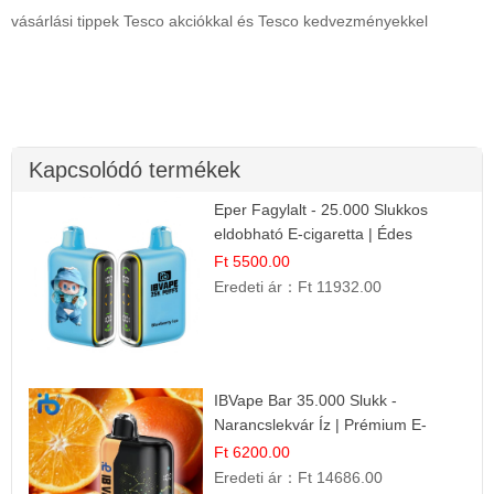
vásárlási tippek Tesco akciókkal és Tesco kedvezményekkel
Kapcsolódó termékek
Eper Fagylalt - 25.000 Slukkos
eldobható E-cigaretta | Édes
Desszert Íz
Ft 5500.00
Eredeti ár：
Ft 11932.00
IBVape Bar 35.000 Slukk -
Narancslekvár Íz | Prémium E-
cigaretta
Ft 6200.00
Eredeti ár：
Ft 14686.00