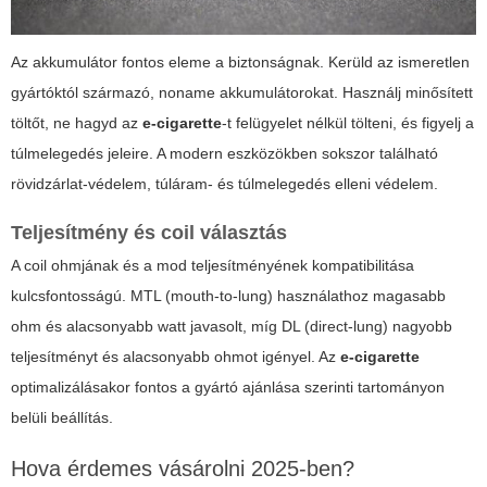
Az akkumulátor fontos eleme a biztonságnak. Kerüld az ismeretlen
gyártóktól származó, noname akkumulátorokat. Használj minősített
töltőt, ne hagyd az
e-cigarette
-t felügyelet nélkül tölteni, és figyelj a
túlmelegedés jeleire. A modern eszközökben sokszor található
rövidzárlat-védelem, túláram- és túlmelegedés elleni védelem.
Teljesítmény és coil választás
A coil ohmjának és a mod teljesítményének kompatibilitása
kulcsfontosságú. MTL (mouth-to-lung) használathoz magasabb
ohm és alacsonyabb watt javasolt, míg DL (direct-lung) nagyobb
teljesítményt és alacsonyabb ohmot igényel. Az
e-cigarette
optimalizálásakor fontos a gyártó ajánlása szerinti tartományon
belüli beállítás.
Hova érdemes vásárolni 2025-ben?