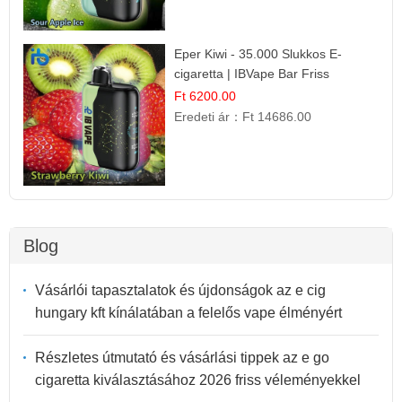
Eper Kiwi - 35.000 Slukkos E-
cigaretta | IBVape Bar Friss
Gyümölcs Ízek
Ft 6200.00
Eredeti ár：
Ft 14686.00
Blog
Vásárlói tapasztalatok és újdonságok az e cig
hungary kft kínálatában a felelős vape élményért
Részletes útmutató és vásárlási tippek az e go
cigaretta kiválasztásához 2026 friss véleményekkel