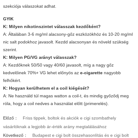
szekciója válaszokat adhat.
GYIK
K: Milyen nikotinszintet válasszak kezdőként?
A: Általában 3-6 mg/ml alacsony-gőz eszközökhöz és 10-20 mg/ml
nic salt podokhoz javasolt. Kezdd alacsonyan és növeld szükség
szerint.
K: Milyen PG/VG arányt válasszak?
A: Kezdőknek 50/50 vagy 40/60 javasolt, míg a nagy gőz
kedvelőinek 70%+ VG lehet előnyös az
e-cigarette
nagyobb
felhőkért.
K: Hogyan kerülhetem el a coil kiégését?
A: Ne használd túl magas watton a coil-t, és mindig győződj meg
róla, hogy a coil nedves a használat előtt (primerelés).
Előző：
Friss tippek, boltok és akciók e cigi szombathely
vásárlóknak a legjobb ár-érték arány megtalálásához
Következő：
Budapest e cigi bolt összehasonlítás és e cigi bolt