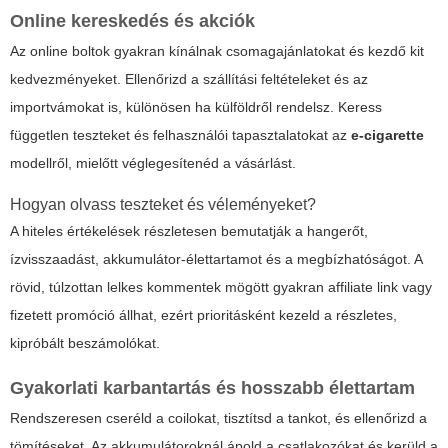
Online kereskedés és akciók
Az online boltok gyakran kínálnak csomagajánlatokat és kezdő kit
kedvezményeket. Ellenőrizd a szállítási feltételeket és az
importvámokat is, különösen ha külföldről rendelsz. Keress
független teszteket és felhasználói tapasztalatokat az
e-cigarette
modellről, mielőtt véglegesítenéd a vásárlást.
Hogyan olvass teszteket és véleményeket?
A hiteles értékelések részletesen bemutatják a hangerőt,
ízvisszaadást, akkumulátor-élettartamot és a megbízhatóságot. A
rövid, túlzottan lelkes kommentek mögött gyakran affiliate link vagy
fizetett promóció állhat, ezért prioritásként kezeld a részletes,
kipróbált beszámolókat.
Gyakorlati karbantartás és hosszabb élettartam
Rendszeresen cseréld a coilokat, tisztítsd a tankot, és ellenőrizd a
tömítéseket. Az akkumulátoroknál ápold a csatlakozókat és kerüld a