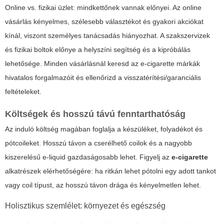
Online vs. fizikai üzlet: mindkettőnek vannak előnyei. Az online
vásárlás kényelmes, szélesebb választékot és gyakori akciókat
kínál, viszont személyes tanácsadás hiányozhat. A szakszervizek
és fizikai boltok előnye a helyszíni segítség és a kipróbálás
lehetősége. Minden vásárlásnál keresd az
e-cigarette
márkák
hivatalos forgalmazóit és ellenőrizd a visszatérítési/garanciális
feltételeket.
Költségek és hosszú távú fenntarthatóság
Az induló költség magában foglalja a készüléket, folyadékot és
pótcoileket. Hosszú távon a cserélhető coilok és a nagyobb
kiszerelésű e-liquid gazdaságosabb lehet. Figyelj az
e-cigarette
alkatrészek elérhetőségére: ha ritkán lehet pótolni egy adott tankot
vagy coil típust, az hosszú távon drága és kényelmetlen lehet.
Holisztikus szemlélet: környezet és egészség