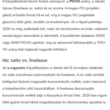
A folyadékoknál három fontos szempont: a
PG/VG
arány, a nikotin
típusa (freebase vs. salts) és az aroma. A magas PG (propilén-
glikol) erősebb throat hit-et ad, míg a magas VG (vegetable
glycerin) több gőzt, simább ízt eredményez. Az e-liquid palettája
2025-re még szélesebb lett, natúr és természetes aromák, valamint
mesterséges keverékek is elérhetők. A kezdőknek általában 50/50
vagy 40/60 PG/VG ajánlott, míg az advanced felhasználók a 70%+
VG arány felé hajlanak nagyobb felhőkért.
Nic salts vs. freebase
Az
e-cigarette
folyadékokban a nikotin két fő formában található:
nic salts (niculinsav-származékok) és freebase. A nic salts simább
belégzést biztosít magasabb koncentrációk mellett, ezért népszerű
a helyettesítési célú használatban. A freebase alacsonyabb
koncentrációk mellett adja a klasszikus throat hitet. 2025-ben egyre
több gyártó kínál hibrid megoldásokat és nikotinmentes opciókat is.