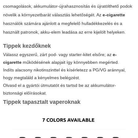
csomagolások, akkumulátor-újrahasznosítás és újratölthető podok
növelik a környezetbarát választás lehetőségét. Az
e-cigarette
használók számára ajánlott a megfelelő hulladékkezelés és a
használt patronok, akku-elem leadása az erre kijelölt helyeken.
Tippek kezdőknek
Válassz egyszerű, zárt pod- vagy starter-kitet elsőre; az
e-
cigarette
működésének alapjait így könnyebben megérted.
Indíts alacsony nikotinszinttel és kísérletezz a PG/VG aránnyal,
hogy megtaláld a kényelmes belégzést.
Olvasd el a gyártói útmutatót és tartsd be az akkumulátor-
biztonsági előírásokat.
Tippek tapasztalt vaperoknak