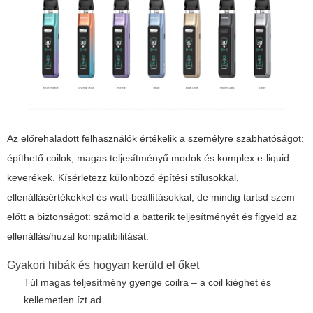
Az előrehaladott felhasználók értékelik a személyre szabhatóságot:
építhető coilok, magas teljesítményű modok és komplex e-liquid
keverékek. Kísérletezz különböző építési stílusokkal,
ellenállásértékekkel és watt-beállításokkal, de mindig tartsd szem
előtt a biztonságot: számold a batterik teljesítményét és figyeld az
ellenállás/huzal kompatibilitását.
Gyakori hibák és hogyan kerüld el őket
Túl magas teljesítmény gyenge coilra – a coil kiéghet és
kellemetlen ízt ad.