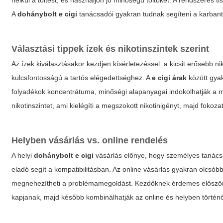
nélkül a töltést, és használjon jó minőségű töltőket. A rendszeres t
A
dohánybolt e cigi
tanácsadói gyakran tudnak segíteni a karbanta
Választási tippek ízek és nikotinszintek szerint
Az ízek kiválasztásakor kezdjen kísérletezéssel: a kicsit erősebb 
kulcsfontosságú a tartós elégedettséghez. A
e cigi árak
között gya
folyadékok koncentrátuma, minőségi alapanyagai indokolhatják a m
nikotinszintet, ami kielégíti a megszokott nikotinigényt, majd fokoz
Helyben vásárlás vs. online rendelés
A helyi
dohánybolt e cigi
vásárlás előnye, hogy személyes tanácsa
eladó segít a kompatibilitásban. Az online vásárlás gyakran olcsóbb
megnehezítheti a problémamegoldást. Kezdőknek érdemes először s
kapjanak, majd később kombinálhatják az online és helyben történő