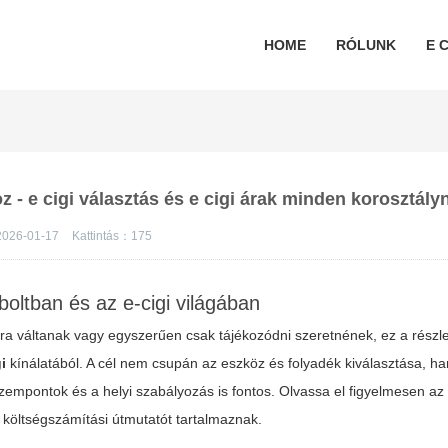
HOME
RÓLUNK
E C
 - e cigi választás és e cigi árak minden korosztály
026-01-17
Kattintás：
175
oltban és az e-cigi világában
a váltanak vagy egyszerűen csak tájékozódni szeretnének, ez a részl
i
kínálatából. A cél nem csupán az eszköz és folyadék kiválasztása, 
szempontok és a helyi szabályozás is fontos. Olvassa el figyelmesen az
 költségszámítási útmutatót tartalmaznak.