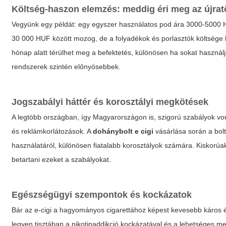
Költség-haszon elemzés: meddig éri meg az újrat
Vegyünk egy példát: egy egyszer használatos pod ára 3000-5000 HUF
30 000 HUF között mozog, de a folyadékok és porlasztók költsége h
hónap alatt térülhet meg a befektetés, különösen ha sokat használ
rendszerek szintén előnyösebbek.
Jogszabályi háttér és korosztályi megkötések
A legtöbb országban, így Magyarországon is, szigorú szabályok von
és reklámkorlátozások. A
dohánybolt e cigi
vásárlása során a boltn
használatáról, különösen fiatalabb korosztályok számára. Kiskorúakna
betartani ezeket a szabályokat.
Egészségügyi szempontok és kockázatok
Bár az e-cigi a hagyományos cigarettához képest kevesebb káros é
legyen tisztában a nikotinaddikció kockázatával és a lehetséges m