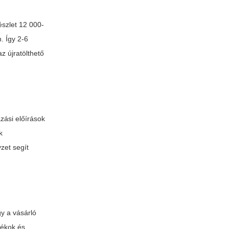
észlet 12 000-
. Így 2-6
z újratölthető
zási előírások
k
yzet segít
y a vásárló
dékok és