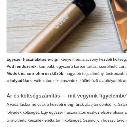
Egyszer használatos e-cigi
: kényelmes, alacsony kezdeti költség
Pod rendszerek
: kompakt, egyszerű karbantartás, cserélhető cartr
Modok és sub-ohm eszközök
: nagyobb teljesítmény, testreszabh
e-folyadékok
: változatos nikotinszintek, különböző alapfolyadék 
Ár és költségszámítás — mit vegyünk figyelembe
A vásárláskor ne csak a kezdeti
e cigi árak
alapján döntsünk. Számo
folyadék költségét. Egy egyszer használatos eszköz elsőre olcsón
újratölthető készülék élettartami költségét. Számoljon hosszú távo