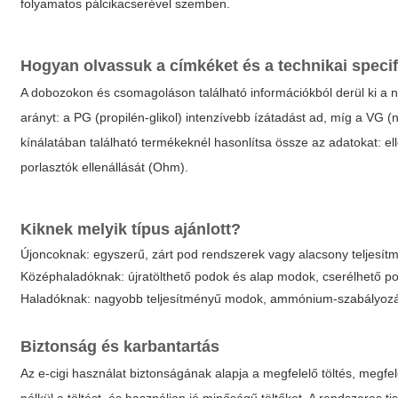
folyamatos pálcikacserével szemben.
Hogyan olvassuk a címkéket és a technikai specif
A dobozokon és csomagoláson található információkból derül ki a ni
arányt: a PG (propilén-glikol) intenzívebb ízátadást ad, míg a VG 
kínálatában található termékeknél hasonlítsa össze az adatokat: el
porlasztók ellenállását (Ohm).
Kiknek melyik típus ajánlott?
Újoncoknak: egyszerű, zárt pod rendszerek vagy alacsony teljesítm
Középhaladóknak: újratölthető podok és alap modok, cserélhető po
Haladóknak: nagyobb teljesítményű modok, ammónium-szabályozás,
Biztonság és karbantartás
Az e-cigi használat biztonságának alapja a megfelelő töltés, megfe