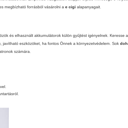
s megbízható forrásból vásárolni a
e cigi
alapanyagait.
özök és elhasznált akkumulátorok külön gyűjtést igényelnek. Keresse a
ú, javítható eszközöket, ha fontos Önnek a környezetvédelem. Sok
doh
patronok számára.
vel.
ntartásról.