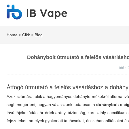
Home
>
Cikk
>
Blog
Dohánybolt útmutató a felelős vásárláshoz
Idő：2
Átfogó útmutató a felelős vásárláshoz a dohányb
Azok számára, akik a hagyományos dohánytermékekről alternatívár
segít megérteni, hogyan válasszunk tudatosan a
dohánybolt e cig
távú tájékozódás: ár-érték arány, biztonság, korosztály-specifikus 
fejezeteket, amelyek gyakorlati tanácsokat, összehasonlításokat és