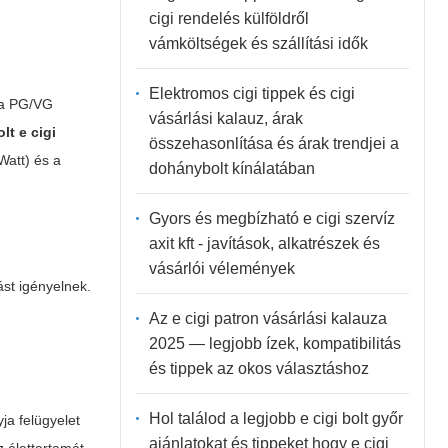
cigi rendelés külföldről
vámköltségek és szállítási idők
Elektromos cigi tippek és cigi
e a PG/VG
vásárlási kalauz, árak
t e cigi
összehasonlítása és árak trendjei a
Watt) és a
dohánybolt kínálatában
Gyors és megbízható e cigi szervíz
axit kft - javítások, alkatrészek és
vásárlói vélemények
ást igényelnek.
Az e cigi patron vásárlási kalauza
2025 — legjobb ízek, kompatibilitás
és tippek az okos választáshoz
Hol találod a legjobb e cigi bolt győr
ja felügyelet
ajánlatokat és tippeket hogy e cigi