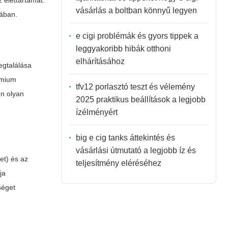
z élettartamát.
vásárlás a boltban könnyű legyen
sában.
e cigi problémák és gyors tippek a
leggyakoribb hibák otthoni
elhárításához
egtalálása
émium
tfv12 porlasztó teszt és vélemény
on olyan
2025 praktikus beállítások a legjobb
ízélményért
big e cig tanks áttekintés és
vásárlási útmutató a legjobb íz és
et) és az
teljesítmény eléréséhez
ja
séget