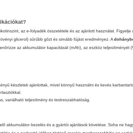
ikációkat?
kotinszint, az e-folyadék összetétele és az ajánlott használat. Figyelj
(növényi glicerol) sűrűbb gőzt és simább fújást eredményez. A
dohánybol
lenőrizze az akkumulátor kapacitását (mAh), az eszköz teljesítményét (
ényű készletek ajánlottak, mivel könnyű használni és kevés karbantart
rlasztókkal.
 variálható teljesítmény és testreszabhatóság.
lelő akkumulátor-kezelés és a gyártói ajánlások követése. Soha ne hagy