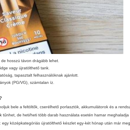
, de hosszú távon drágább lehet.
idge vagy újratölthető tank.
atóság, tapasztalt felhasználóknak ajánlott.
arányok (PG/VG), számtalan íz.
?
ljuk bele a feltöltők, cserélhető porlasztók, akkumulátorok és a rends
ak tűnhet, de heti/heti több darab használata esetén hamar meghaladja
n: egy középkategóriás újratölthető készlet egy-két hónap után már meg