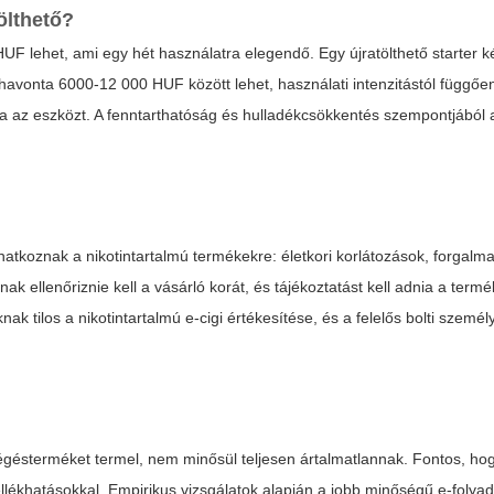
ölthető?
 lehet, ami egy hét használatra elegendő. Egy újratölthető starter k
avonta 6000-12 000 HUF között lehet, használati intenzitástól függően
ja az eszközt. A fenntarthatóság és hulladékcsökkentés szempontjából a
atkoznak a nikotintartalmú termékekre: életkori korlátozások, forgalma
ak ellenőriznie kell a vásárló korát, és tájékoztatást kell adnia a termé
k tilos a nikotintartalmú e-cigi értékesítése, és a felelős bolti személ
gésterméket termel, nem minősül teljesen ártalmatlannak. Fontos, hog
ellékhatásokkal. Empirikus vizsgálatok alapján a jobb minőségű e-folya