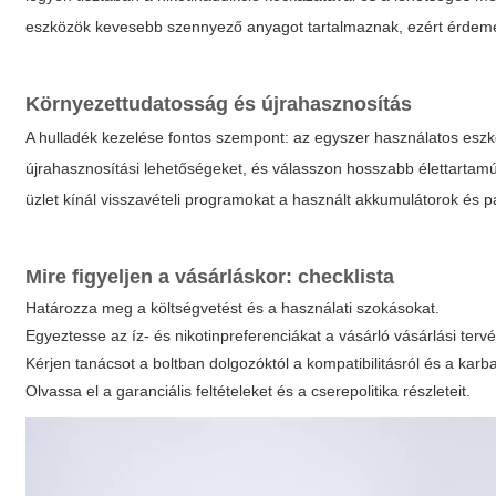
eszközök kevesebb szennyező anyagot tartalmaznak, ezért érdeme
Környezettudatosság és újrahasznosítás
A hulladék kezelése fontos szempont: az egyszer használatos eszk
újrahasznosítási lehetőségeket, és válasszon hosszabb élettartam
üzlet kínál visszavételi programokat a használt akkumulátorok és 
Mire figyeljen a vásárláskor: checklista
Határozza meg a költségvetést és a használati szokásokat.
Egyeztesse az íz- és nikotinpreferenciákat a vásárló vásárlási tervé
Kérjen tanácsot a boltban dolgozóktól a kompatibilitásról és a karba
Olvassa el a garanciális feltételeket és a cserepolitika részleteit.