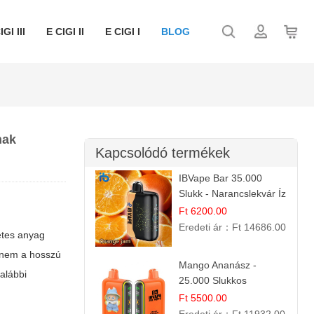
IGI III
E CIGI II
E CIGI I
BLOG
nak
Kapcsolódó termékek
IBVape Bar 35.000
Slukk - Narancslekvár Íz
| Prémium E-cigaretta
Ft 6200.00
Eredeti ár：
Ft 14686.00
etes anyag
hanem a hosszú
Mango Ananász -
 alábbi
25.000 Slukkos
eldobható E-cigaretta |
Ft 5500.00
Trópusi Ízélmény