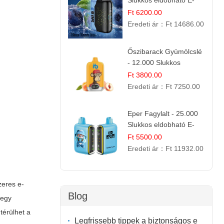
Slukkos eldobható E-
cigaretta | Frissítő
Ft 6200.00
Ízélmény
Eredeti ár：
Ft 14686.00
Őszibarack Gyümölcslé
- 12.000 Slukkos
eldobható e-Cigaretta |
Ft 3800.00
Friss Gyümölcs Íz
Eredeti ár：
Ft 7250.00
Eper Fagylalt - 25.000
Slukkos eldobható E-
cigaretta | Édes
Ft 5500.00
Desszert Íz
Eredeti ár：
Ft 11932.00
zeres e-
Blog
 egy
térülhet a
Legfrissebb tippek a biztonságos e