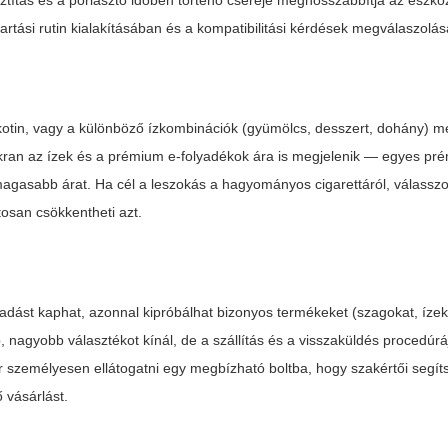
isztítás és a porlasztó időben történő cseréje meghosszabbítja az eszkö
rtási rutin kialakításában és a kompatibilitási kérdések megválaszolá
nikotin, vagy a különböző ízkombinációk (gyümölcs, desszert, dohány) m
kran az ízek és a prémium e-folyadékok ára is megjelenik — egyes pr
agasabb árat. Ha cél a leszokás a hagyományos cigarettáról, válassz
atosan csökkentheti azt.
dást kaphat, azonnal kipróbálhat bizonyos termékeket (szagokat, ízek
, nagyobb választékot kínál, de a szállítás és a visszaküldés procedúrá
zemélyesen ellátogatni egy megbízható boltba, hogy szakértői segít
 vásárlást.