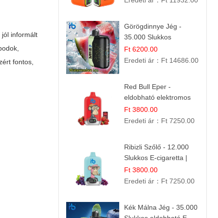
Eredeti ár：
Ft 11932.00
Görögdinnye Jég -
jól informált
35.000 Slukkos
eldobható vape |
podok,
Ft 6200.00
IBVape Bar Frissítő
Eredeti ár：
Ft 14686.00
ért fontos,
Nyári Íz
Red Bull Eper -
eldobható elektromos
cigi | Energizáló
Ft 3800.00
Gyümölcs Íz
Eredeti ár：
Ft 7250.00
Ribizli Szőlő - 12.000
Slukkos E-cigaretta |
Kifinomult Gyümölcs Íz
Ft 3800.00
Eredeti ár：
Ft 7250.00
Kék Málna Jég - 35.000