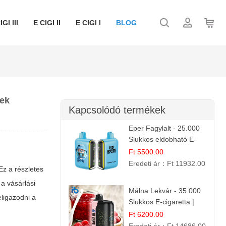
IGI III
E CIGI II
E CIGI I
BLOG
pek
Kapcsolódó termékek
Eper Fagylalt - 25.000
Slukkos eldobható E-
cigaretta | Édes
Ft 5500.00
Desszert Íz
Eredeti ár：
Ft 11932.00
Ez a részletes
a vásárlási
Málna Lekvár - 35.000
eligazodni a
Slukkos E-cigaretta |
IBVape Bar Édes
Ft 6200.00
Gyümölcs Íz