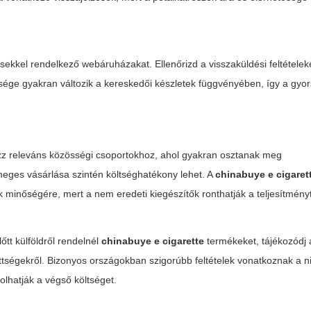
ekkel rendelkező webáruházakat. Ellenőrizd a visszaküldési feltételeke
sége gyakran változik a kereskedői készletek függvényében, így a gyo
akozz releváns közösségi csoportokhoz, ahol gyakran osztanak meg
eges vásárlása szintén költséghatékony lehet. A
chinabuye e cigaret
k minőségére, mert a nem eredeti kiegészítők ronthatják a teljesítmény
őtt külföldről rendelnél
chinabuye e cigarette
termékeket, tájékozódj 
zettségekről. Bizonyos országokban szigorúbb feltételek vonatkoznak a n
lhatják a végső költséget.