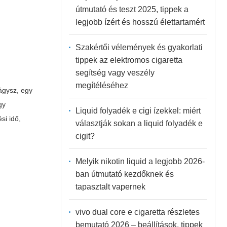
útmutató és teszt 2025, tippek a
legjobb ízért és hosszú élettartamért
Szakértői vélemények és gyakorlati
tippek az elektromos cigaretta
segítség vagy veszély
megítéléséhez
ágysz, egy
gy
Liquid folyadék e cigi ízekkel: miért
si idő,
választják sokan a liquid folyadék e
cigit?
Melyik nikotin liquid a legjobb 2026-
ban útmutató kezdőknek és
tapasztalt vapernek
vivo dual core e cigaretta részletes
bemutató 2026 – beállítások, tippek