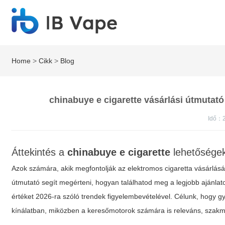
Home
>
Cikk
>
Blog
chinabuye e cigarette vásárlási útmutató
Idő：2
Áttekintés a
chinabuye e cigarette
lehetőségekr
Azok számára, akik megfontolják az elektromos cigaretta vásárlásá
útmutató segít megérteni, hogyan találhatod meg a legjobb ajánlat
értéket 2026-ra szóló trendek figyelembevételével. Célunk, hogy g
kínálatban, miközben a keresőmotorok számára is releváns, szakma