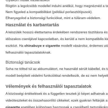
Rögtön a legolcsóbb modellel indulni anélkül, hogy megnéznéd a ta
Nem figyeled a kompatibilitást (például porlasztótípusok).
Elhanyagolod a biztonsági funkciókat, mint a túláram-védelem.
Használat és karbantartás
A készülék hosszú élettartama érdekében rendszeres tisztításra és 
időszakos cseréjével kapcsolatban, és kerüld a nem kompatibilis ki
eszközt. Ha
chinabuye e cigarette
modellt vásárolsz, érdemes ut
felhasználói tapasztalatoknak.
Biztonsági tanácsok
Soha ne töltsd túl az akkumulátort, ne használd sérült kábellel, és 
modell beépített védelmi funkciókkal rendelkezik, de ez nem helyette
Vélemények és felhasználói tapasztalatok
A közösségi értékelések és a független tesztek jó képet adhatnak a
videóteszteket és összehasonlító cikkeket; ezek gyakran feltárják
cigarette
esetében különösen hasznosak a cserélhető tartozékokra