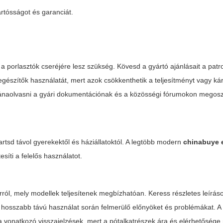
rtósságot és garanciát.
a porlasztók cseréjére lesz szükség. Kövesd a gyártó ajánlásait a patr
egészítők használatát, mert azok csökkenthetik a teljesítményt vagy kár
ánaolvasni a gyári dokumentációnak és a közösségi fórumokon megosz
tartsd távol gyerekektől és háziállatoktól. A legtöbb modern
chinabuye e
síti a felelős használatot.
rról, mely modellek teljesítenek megbízhatóan. Keress részletes leíráso
 a hosszabb távú használat során felmerülő előnyöket és problémákat. 
 vonatkozó visszajelzések, mert a pótalkatrészek ára és elérhetőség