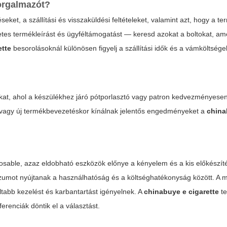
orgalmazót?
zéseket, a szállítási és visszaküldési feltételeket, valamint azt, hogy a t
tes termékleírást és ügyféltámogatást — keresd azokat a boltokat, am
ette
besorolásoknál különösen figyelj a szállítási idők és a vámköltsége
okat, ahol a készülékhez járó pótporlasztó vagy patron kedvezményese
 vagy új termékbevezetéskor kínálnak jelentős engedményeket a
china
sable, azaz eldobható eszközök előnye a kényelem és a kis előkészítés
szumot nyújtanak a használhatóság és a költséghatékonyság között. A
ltabb kezelést és karbantartást igényelnek. A
chinabuye e cigarette
t
renciák döntik el a választást.