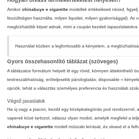
Hogyan olvass termékértékelést helyesen?
Amikor
chinabuye e cigarette
modellek értékeléseit nézed, figyelj
feszültségen használta, milyen liquidet, milyen gyakorisággal). Az
megbízhatóbb képet adnak, mint a csupán kezdeti tapasztalatokra 
Használat közben a legfontosabb a kényelem, a megbízhatóság
Gyors összehasonlító táblázat (szöveges)
A táblázatos formátum helyett itt egy rövid, könnyen áttekinthető 
testreszabhatóság, erőteljesebb párologtatás; disposable = kénye
opciók, tehát a választás személyes preferencia és használati szo
Végső javaslatok
Ha új vagy a piacon, kezdd egy középkategóriás pod rendszerrel, am
vaperek közé tartozol, válassz olyan modot, amelyik megfelel a tel
chinabuye e cigarette
modell műszaki leírását, és olvasd el a fel