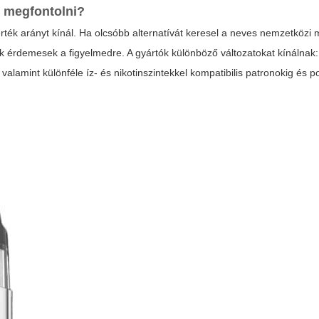
 megfontolni?
ték arányt kínál. Ha olcsóbb alternatívát keresel a neves nemzetközi
 érdemesek a figyelmedre. A gyártók különböző változatokat kínálnak:
alamint különféle íz- és nikotinszintekkel kompatibilis patronokig és po