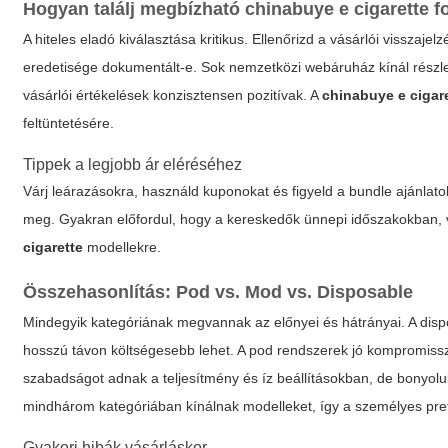
Hogyan találj megbízható
chinabuye e cigarette
f
A hiteles eladó kiválasztása kritikus. Ellenőrizd a vásárlói visszajel
eredetisége dokumentált-e. Sok nemzetközi webáruház kínál részle
vásárlói értékelések konzisztensen pozitívak. A
chinabuye e cigar
feltüntetésére.
Tippek a legjobb ár eléréséhez
Várj leárazásokra, használd kuponokat és figyeld a bundle ajánlat
meg. Gyakran előfordul, hogy a kereskedők ünnepi időszakokban,
cigarette
modellekre.
Összehasonlítás: Pod vs. Mod vs. Disposable
Mindegyik kategóriának megvannak az előnyei és hátrányai. A dispo
hosszú távon költségesebb lehet. A pod rendszerek jó kompromis
szabadságot adnak a teljesítmény és íz beállításokban, de bonyolu
mindhárom kategóriában kínálnak modelleket, így a személyes prefe
Gyakori hibák vásárláskor