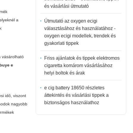
és vásárlási útmutató
ermék
elyeknél a
Útmutató az oxygen ecigi
választásához és használatához -
k
oxygen ecigi modellek, trendek és
gyakorlati tippek
n vásárolható
Friss ajánlatok és tippek elektromos
buye e
cigaretta komárom vásárlásához
helyi boltok és árak
e cig battery 18650 részletes
áttekintés és vásárlási tippek a
i idő, viszont
biztonságos használathoz
 modok nagyobb
ermékek