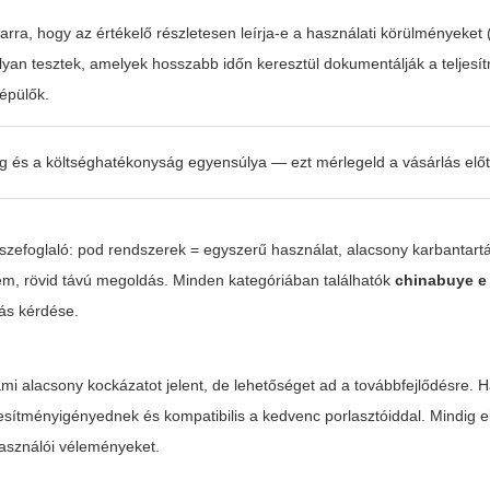
 arra, hogy az értékelő részletesen leírja-e a használati körülményeket 
 olyan tesztek, amelyek hosszabb időn keresztül dokumentálják a teljesí
épülők.
 és a költséghatékonyság egyensúlya — ezt mérlegeld a vásárlás előt
összefoglaló: pod rendszerek = egyszerű használat, alacsony karbantar
lem, rövid távú megoldás. Minden kategóriában találhatók
chinabuye e 
kás kérdése.
i alacsony kockázatot jelent, de lehetőséget ad a továbbfejlődésre. H
jesítményigényednek és kompatibilis a kedvenc porlasztóiddal. Mindig e
használói véleményeket.