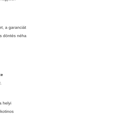
t, a garanciát
rs döntés néha
te
t.
a helyi
ikotinos