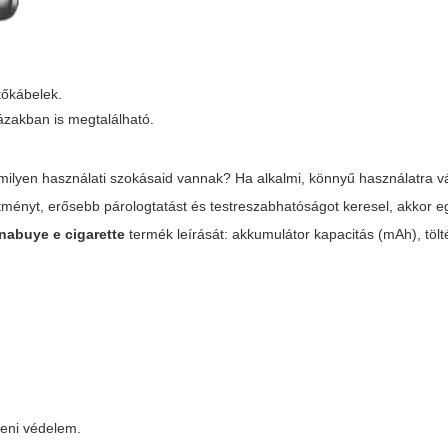
tőkábelek.
zakban is megtalálható.
 milyen használati szokásaid vannak? Ha alkalmi, könnyű használatra v
tményt, erősebb párologtatást és testreszabhatóságot keresel, akkor e
nabuye e cigarette
termék leírását: akkumulátor kapacitás (mAh), tölté
lleni védelem.