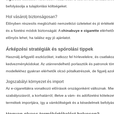
befolyásolja a tulajdonlási költségeket.
Hol vásárolj biztonságosan?
Előnyben részesíts megbízható nemzetközi üzleteket és jó értékelés
és a fizetési módok biztonságát. A
chinabuye e cigarette
elérhető
előnyös lehet, ha találsz egy jó ajánlatot.
Árképzési stratégiák és spórolási tippek
Használj árfigyelő eszközöket, iratkozz fel hírlevelekre, és csatl
kedvezménykódokat. Az utánrendelhető porlasztók és patronok töm
modellekhez gyakran elérhetők olcsó pótalkatrészek, de figyelj azo
Jogszabályi környezet és import
Az e-cigarettákra vonatkozó előírások országonként változnak. Miel
szabályozásról, a korhatárról, illetve a vám- és adófizetési kötele
termékek importjára, így a vámköltségek és a késedelmek befolyáso