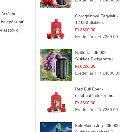
Eredeti ár：
Ft 14686.00
 márkákhoz
Görögdinnye Fagylalt -
 belépőszintű
12.000 Slukkos
eldobható e-Cigaretta
Ft 3800.00
rlasztókig.
Eredeti ár：
Ft 7250.00
Szőlő Íz - 35.000
Slukkos E-cigaretta |
Friss Gyümölcs Aroma
Ft 6200.00
Eredeti ár：
Ft 14686.00
Red Bull Eper -
eldobható elektromos
cigi | Energizáló
Ft 3800.00
Gyümölcs Íz
Eredeti ár：
Ft 7250.00
Kék Málna Jég - 35.000