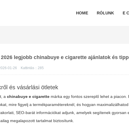
HOME
RÓLUNK
E C
 2026 legjobb chinabuye e cigarette ajánlatok és tip
026-01-26
Kattintás：
285
ől és vásárlási ötletek
t, a
chinabuye e cigarette
márka egy fontos szereplő lehet a piacon. 
okat, mire figyelj a termékparamétereknél, és hogyan maximalizálhatod 
yakorlati, SEO-barát információkat adjunk, amelyek segítenek gyorsan 
ilag megalapozott tartalmat biztosítunk.