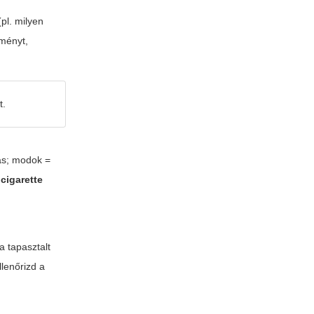
(pl. milyen
tményt,
t.
tás; modok =
cigarette
a tapasztalt
llenőrizd a