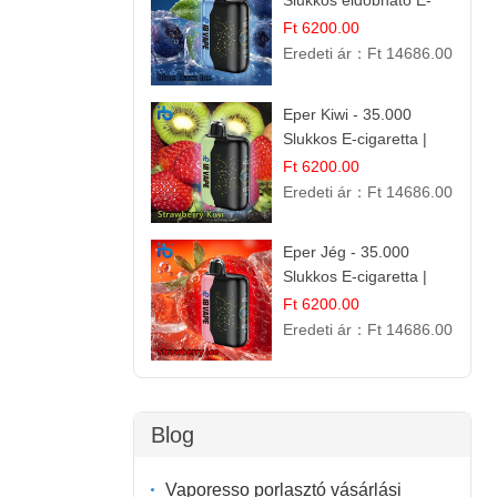
Slukkos eldobható E-
cigaretta | Frissítő
Ft 6200.00
Ízélmény
Eredeti ár：
Ft 14686.00
Eper Kiwi - 35.000
Slukkos E-cigaretta |
IBVape Bar Friss
Ft 6200.00
Gyümölcs Ízek
Eredeti ár：
Ft 14686.00
Eper Jég - 35.000
Slukkos E-cigaretta |
IBVape Bar
Ft 6200.00
Eredeti ár：
Ft 14686.00
Blog
Vaporesso porlasztó vásárlási