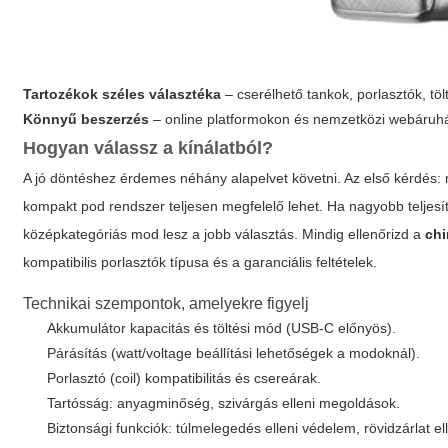
Tartozékok széles választéka
– cserélhető tankok, porlasztók, töl
Könnyű beszerzés
– online platformokon és nemzetközi webáruhá
Hogyan válassz a kínálatból?
A jó döntéshez érdemes néhány alapelvet követni. Az első kérdés:
kompakt pod rendszer teljesen megfelelő lehet. Ha nagyobb teljesí
középkategóriás mod lesz a jobb választás. Mindig ellenőrizd a
chi
kompatibilis porlasztók típusa és a garanciális feltételek.
Technikai szempontok, amelyekre figyelj
Akkumulátor kapacitás és töltési mód (USB-C előnyös).
Párásítás (watt/voltage beállítási lehetőségek a modoknál).
Porlasztó (coil) kompatibilitás és csereárak.
Tartósság: anyagminőség, szivárgás elleni megoldások.
Biztonsági funkciók: túlmelegedés elleni védelem, rövidzárlat e