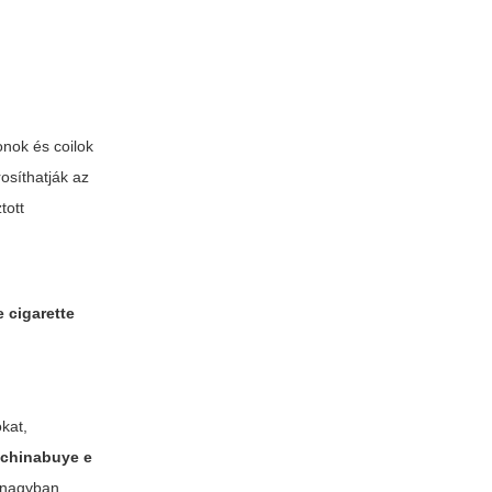
onok és coilok
osíthatják az
tott
 cigarette
kat,
A
chinabuye e
e nagyban