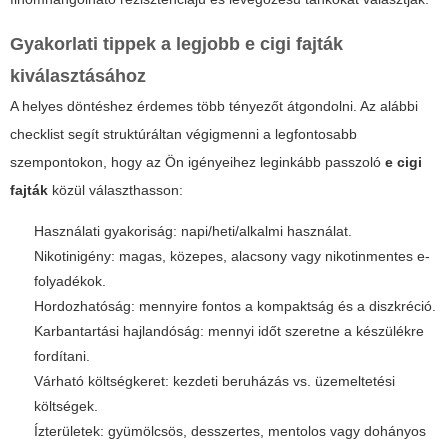
Gyakorlati tippek a legjobb
e cigi fajták
kiválasztásához
A helyes döntéshez érdemes több tényezőt átgondolni. Az alábbi
checklist segít struktúráltan végigmenni a legfontosabb
szempontokon, hogy az Ön igényeihez leginkább passzoló
e cigi
fajták
közül választhasson:
Használati gyakoriság: napi/heti/alkalmi használat.
Nikotinigény: magas, közepes, alacsony vagy nikotinmentes e-
folyadékok.
Hordozhatóság: mennyire fontos a kompaktság és a diszkréció.
Karbantartási hajlandóság: mennyi időt szeretne a készülékre
fordítani.
Várható költségkeret: kezdeti beruházás vs. üzemeltetési
költségek.
Ízterületek: gyümölcsös, desszertes, mentolos vagy dohányos