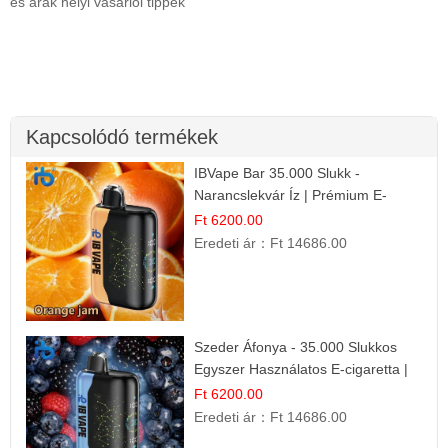
és árak helyi vásárlói tippek
Kapcsolódó termékek
IBVape Bar 35.000 Slukk -
Narancslekvár Íz | Prémium E-
cigaretta
Ft 6200.00
Eredeti ár：
Ft 14686.00
Szeder Áfonya - 35.000 Slukkos
Egyszer Használatos E-cigaretta |
Prémium Ízélmény
Ft 6200.00
Eredeti ár：
Ft 14686.00