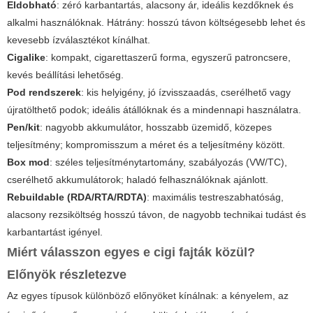
Eldobható
: zéró karbantartás, alacsony ár, ideális kezdőknek és
alkalmi használóknak. Hátrány: hosszú távon költségesebb lehet és
kevesebb ízválasztékot kínálhat.
Cigalike
: kompakt, cigarettaszerű forma, egyszerű patroncsere,
kevés beállítási lehetőség.
Pod rendszerek
: kis helyigény, jó ízvisszaadás, cserélhető vagy
újratölthető podok; ideális átállóknak és a mindennapi használatra.
Pen/kit
: nagyobb akkumulátor, hosszabb üzemidő, közepes
teljesítmény; kompromisszum a méret és a teljesítmény között.
Box mod
: széles teljesítménytartomány, szabályozás (VW/TC),
cserélhető akkumulátorok; haladó felhasználóknak ajánlott.
Rebuildable (RDA/RTA/RDTA)
: maximális testreszabhatóság,
alacsony rezsiköltség hosszú távon, de nagyobb technikai tudást és
karbantartást igényel.
Miért válasszon egyes
e cigi fajták
közül?
Előnyök részletezve
Az egyes típusok különböző előnyöket kínálnak: a kényelem, az