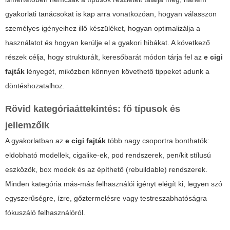
gyakorlati tanácsokat is kap arra vonatkozóan, hogyan válasszon
személyes igényeihez illő készüléket, hogyan optimalizálja a
használatot és hogyan kerülje el a gyakori hibákat. A következő
részek célja, hogy strukturált, keresőbarát módon tárja fel az
e cigi
fajták
lényegét, miközben könnyen követhető tippeket adunk a
döntéshozatalhoz.
Rövid kategóriaáttekintés: fő típusok és
jellemzőik
A gyakorlatban az
e cigi fajták
több nagy csoportra bonthatók:
eldobható modellek, cigalike-ek, pod rendszerek, pen/kit stílusú
eszközök, box modok és az építhető (rebuildable) rendszerek.
Minden kategória más-más felhasználói igényt elégít ki, legyen szó
egyszerűségre, ízre, gőztermelésre vagy testreszabhatóságra
fókuszáló felhasználóról.