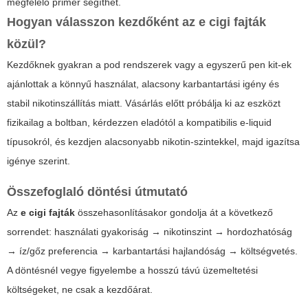
megfelelő primer segíthet.
Hogyan válasszon kezdőként az
e cigi fajták
közül?
Kezdőknek gyakran a pod rendszerek vagy a egyszerű pen kit-ek
ajánlottak a könnyű használat, alacsony karbantartási igény és
stabil nikotinszállítás miatt. Vásárlás előtt próbálja ki az eszközt
fizikailag a boltban, kérdezzen eladótól a kompatibilis e-liquid
típusokról, és kezdjen alacsonyabb nikotin-szintekkel, majd igazítsa
igénye szerint.
Összefoglaló döntési útmutató
Az
e cigi fajták
összehasonlításakor gondolja át a következő
sorrendet: használati gyakoriság → nikotinszint → hordozhatóság
→ íz/gőz preferencia → karbantartási hajlandóság → költségvetés.
A döntésnél vegye figyelembe a hosszú távú üzemeltetési
költségeket, ne csak a kezdőárat.