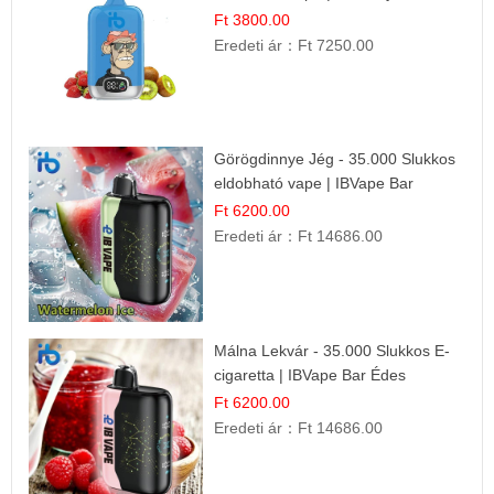
Kombináció
Ft 3800.00
Eredeti ár：
Ft 7250.00
Görögdinnye Jég - 35.000 Slukkos
eldobható vape | IBVape Bar
Frissítő Nyári Íz
Ft 6200.00
Eredeti ár：
Ft 14686.00
Málna Lekvár - 35.000 Slukkos E-
cigaretta | IBVape Bar Édes
Gyümölcs Íz
Ft 6200.00
Eredeti ár：
Ft 14686.00