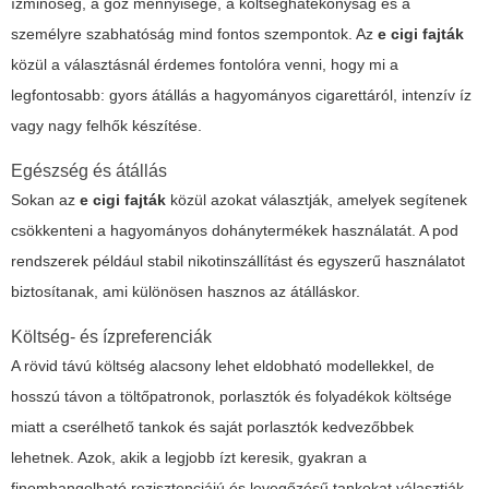
ízminőség, a gőz mennyisége, a költséghatékonyság és a
személyre szabhatóság mind fontos szempontok. Az
e cigi fajták
közül a választásnál érdemes fontolóra venni, hogy mi a
legfontosabb: gyors átállás a hagyományos cigarettáról, intenzív íz
vagy nagy felhők készítése.
Egészség és átállás
Sokan az
e cigi fajták
közül azokat választják, amelyek segítenek
csökkenteni a hagyományos dohánytermékek használatát. A pod
rendszerek például stabil nikotinszállítást és egyszerű használatot
biztosítanak, ami különösen hasznos az átálláskor.
Költség- és ízpreferenciák
A rövid távú költség alacsony lehet eldobható modellekkel, de
hosszú távon a töltőpatronok, porlasztók és folyadékok költsége
miatt a cserélhető tankok és saját porlasztók kedvezőbbek
lehetnek. Azok, akik a legjobb ízt keresik, gyakran a
finomhangolható rezisztenciájú és levegőzésű tankokat választják.