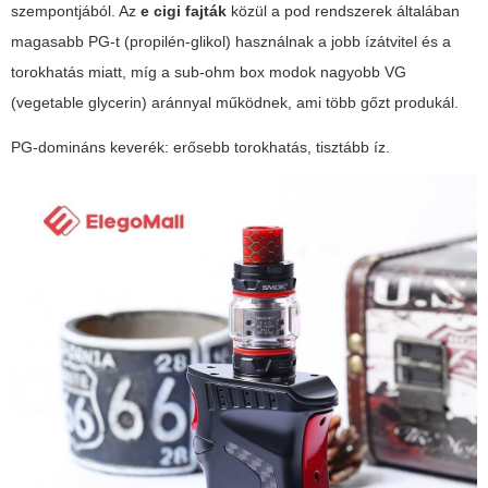
szempontjából. Az
e cigi fajták
közül a pod rendszerek általában
magasabb PG-t (propilén-glikol) használnak a jobb ízátvitel és a
torokhatás miatt, míg a sub-ohm box modok nagyobb VG
(vegetable glycerin) aránnyal működnek, ami több gőzt produkál.
PG-domináns keverék: erősebb torokhatás, tisztább íz.