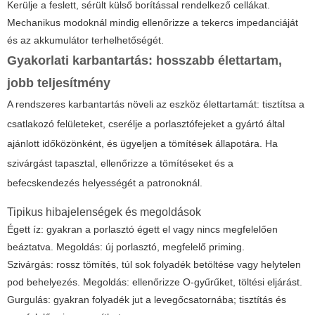
Kerülje a feslett, sérült külső borítással rendelkező cellákat.
Mechanikus modoknál mindig ellenőrizze a tekercs impedanciáját
és az akkumulátor terhelhetőségét.
Gyakorlati karbantartás: hosszabb élettartam,
jobb teljesítmény
A rendszeres karbantartás növeli az eszköz élettartamát: tisztítsa a
csatlakozó felületeket, cserélje a porlasztófejeket a gyártó által
ajánlott időközönként, és ügyeljen a tömítések állapotára. Ha
szivárgást tapasztal, ellenőrizze a tömítéseket és a
befecskendezés helyességét a patronoknál.
Tipikus hibajelenségek és megoldások
Égett íz: gyakran a porlasztó égett el vagy nincs megfelelően
beáztatva. Megoldás: új porlasztó, megfelelő priming.
Szivárgás: rossz tömítés, túl sok folyadék betöltése vagy helytelen
pod behelyezés. Megoldás: ellenőrizze O-gyűrűket, töltési eljárást.
Gurgulás: gyakran folyadék jut a levegőcsatornába; tisztítás és