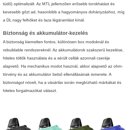
tüdő) optimalizált. Az MTL jellemzően erősebb torokhatást és
kevesebb gőzt ad, hasonlóbb a hagyományos dohányzáshoz, míg
a DL nagy felhőket és laza légáramlást kínál.
Biztonság és akkumulátor-kezelés
A biztonság kiemelten fontos, különösen box modoknál és
rebuildable rendszereknél. Az akkumulátorok szakszerű kezelése,
hiteles töltők használata és a sérült cellák azonnali cseréje
alapvető. Ha mechanikus modot használ, akkor alapvető az ohm-
törvény és az akkumulátor belső ellenállásának ismerete. A
biztonságot növeli, ha a vásárlás során megbízható márkákat és
hiteles forgalmazókat választ.