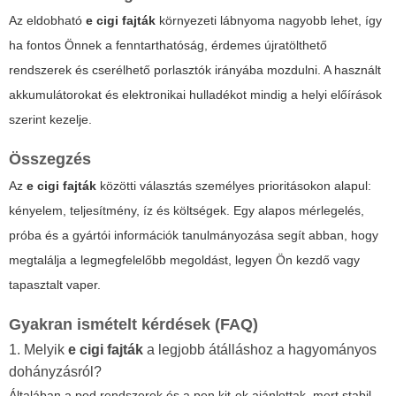
Az eldobható
e cigi fajták
környezeti lábnyoma nagyobb lehet, így
ha fontos Önnek a fenntarthatóság, érdemes újratölthető
rendszerek és cserélhető porlasztók irányába mozdulni. A használt
akkumulátorokat és elektronikai hulladékot mindig a helyi előírások
szerint kezelje.
Összegzés
Az
e cigi fajták
közötti választás személyes prioritásokon alapul:
kényelem, teljesítmény, íz és költségek. Egy alapos mérlegelés,
próba és a gyártói információk tanulmányozása segít abban, hogy
megtalálja a legmegfelelőbb megoldást, legyen Ön kezdő vagy
tapasztalt vaper.
Gyakran ismételt kérdések (FAQ)
1. Melyik
e cigi fajták
a legjobb átálláshoz a hagyományos
dohányzásról?
Általában a pod rendszerek és a pen kit-ek ajánlottak, mert stabil