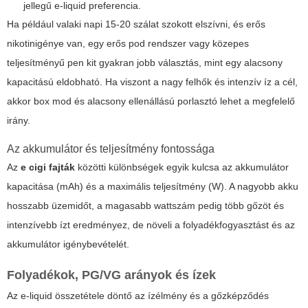
jellegű e-liquid preferencia.
Ha például valaki napi 15-20 szálat szokott elszívni, és erős
nikotinigénye van, egy erős pod rendszer vagy közepes
teljesítményű pen kit gyakran jobb választás, mint egy alacsony
kapacitású eldobható. Ha viszont a nagy felhők és intenzív íz a cél,
akkor box mod és alacsony ellenállású porlasztó lehet a megfelelő
irány.
Az akkumulátor és teljesítmény fontossága
Az
e cigi fajták
közötti különbségek egyik kulcsa az akkumulátor
kapacitása (mAh) és a maximális teljesítmény (W). A nagyobb akku
hosszabb üzemidőt, a magasabb wattszám pedig több gőzöt és
intenzívebb ízt eredményez, de növeli a folyadékfogyasztást és az
akkumulátor igénybevételét.
Folyadékok, PG/VG arányok és ízek
Az e-liquid összetétele döntő az ízélmény és a gőzképződés