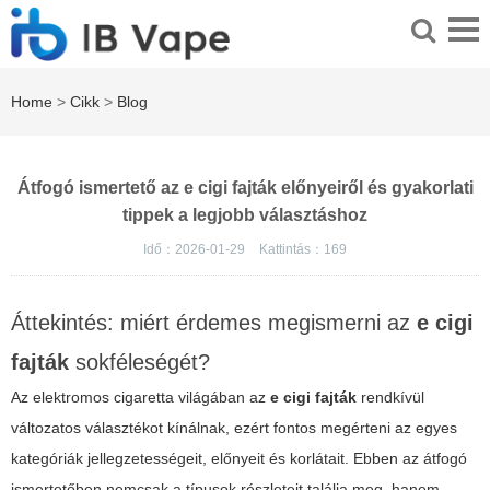
Home
>
Cikk
>
Blog
Átfogó ismertető az e cigi fajták előnyeiről és gyakorlati
tippek a legjobb választáshoz
Idő：2026-01-29
Kattintás：
169
Áttekintés: miért érdemes megismerni az
e cigi
fajták
sokféleségét?
Az elektromos cigaretta világában az
e cigi fajták
rendkívül
változatos választékot kínálnak, ezért fontos megérteni az egyes
kategóriák jellegzetességeit, előnyeit és korlátait. Ebben az átfogó
ismertetőben nemcsak a típusok részleteit találja meg, hanem