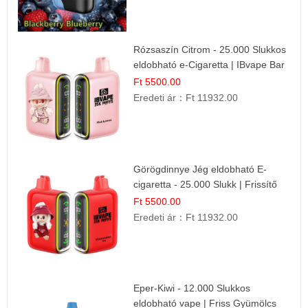
Rózsaszín Citrom - 25.000 Slukkos
eldobható e-Cigaretta | IBvape Bar
Ft 5500.00
Eredeti ár：
Ft 11932.00
Görögdinnye Jég eldobható E-
cigaretta - 25.000 Slukk | Frissítő
Nyári Íz
Ft 5500.00
Eredeti ár：
Ft 11932.00
Eper-Kiwi - 12.000 Slukkos
eldobható vape | Friss Gyümölcs