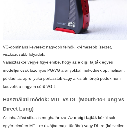
VG-domináns keverék: nagyobb felhők, krémesebb ízérzet,
viszkózusabb folyadék.
Választáskor vegye figyelembe, hogy az
e cigi fajták
egyes
modelljei csak bizonyos PG/VG arányokkal működnek optimálisan;
például az apró lyukú porlasztók vagy a kis átmérőjű podok nem
kedvelik a nagyon sűrű VG-t.
Használati módok: MTL vs DL (Mouth-to-Lung vs
Direct Lung)
Az inhalálási stílus is meghatározó. Az
e cigi fajták
közül sok
egyértelműen MTL-re (szájba majd tüdőbe) vagy DL-re (közvetlen