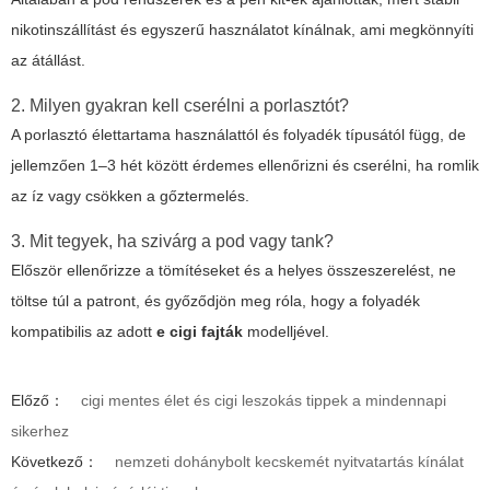
nikotinszállítást és egyszerű használatot kínálnak, ami megkönnyíti
az átállást.
2. Milyen gyakran kell cserélni a porlasztót?
A porlasztó élettartama használattól és folyadék típusától függ, de
jellemzően 1–3 hét között érdemes ellenőrizni és cserélni, ha romlik
az íz vagy csökken a gőztermelés.
3. Mit tegyek, ha szivárg a pod vagy tank?
Először ellenőrizze a tömítéseket és a helyes összeszerelést, ne
töltse túl a patront, és győződjön meg róla, hogy a folyadék
kompatibilis az adott
e cigi fajták
modelljével.
Előző：
cigi mentes élet és cigi leszokás tippek a mindennapi
sikerhez
Következő：
nemzeti dohánybolt kecskemét nyitvatartás kínálat