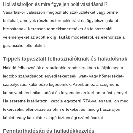
Hol vásároljon és mire figyeljen bolti vásárlásnál?
Vásárláskor válasszon megbízható szaküzleteket vagy online
boltokat, amelyek részletes termékleírást és ügyfélszolgálatot
biztosítanak. Keressen termékismertetőket és felhasználói
véleményeket az adott
e cigi fajták
modellekről, és ellenőrizze a
garanciális feltételeket.
Tippek tapasztalt felhasználóknak és haladóknak
Haladó felhasználók a rebuildable rendszerekben találják meg a
legtöbb szabadságot: egyedi tekercsek, watt- vagy hőmérséklet-
szabályozás, különböző légbeömlők. Azonban ez a szegmens
komolyabb technikai tudást és folyamatosan karbantartást igényel.
Ha szeretne kísérletezni, kezdje egyszerű RTA-val és tanuljon meg
tekercselni, ellenőrizze az ohm értékeket és mindig használjon
képlet- vagy kalkulátor alapú biztonsági számításokat.
Fenntarthatóság és hulladékkezelés