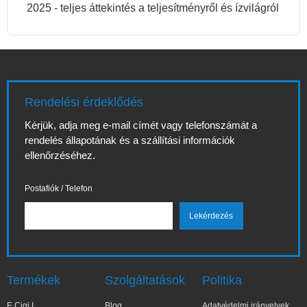
2025 - teljes áttekintés a teljesítményről és ízvilágról
Rendelési érdeklődés
Kérjük, adja meg e-mail címét vagy telefonszámát a
rendelés állapotának és a szállítási információk
ellenőrzéséhez.
Postafiók / Telefon
Termékek
Szolgáltatások
Politika
E Cigi I
Blog
Adatvédelmi irányelvek