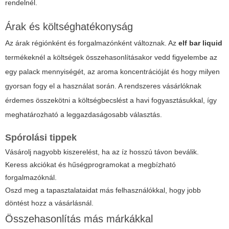
rendelnél.
Árak és költséghatékonyság
Az árak régiónként és forgalmazónként változnak. Az
elf bar liquid
termékeknél a költségek összehasonlításakor vedd figyelembe az
egy palack mennyiségét, az aroma koncentrációját és hogy milyen
gyorsan fogy el a használat során. A rendszeres vásárlóknak
érdemes összekötni a költségbecslést a havi fogyasztásukkal, így
meghatározható a leggazdaságosabb választás.
Spórolási tippek
Vásárolj nagyobb kiszerelést, ha az íz hosszú távon beválik.
Keress akciókat és hűségprogramokat a megbízható
forgalmazóknál.
Oszd meg a tapasztalataidat más felhasználókkal, hogy jobb
döntést hozz a vásárlásnál.
Összehasonlítás más márkákkal