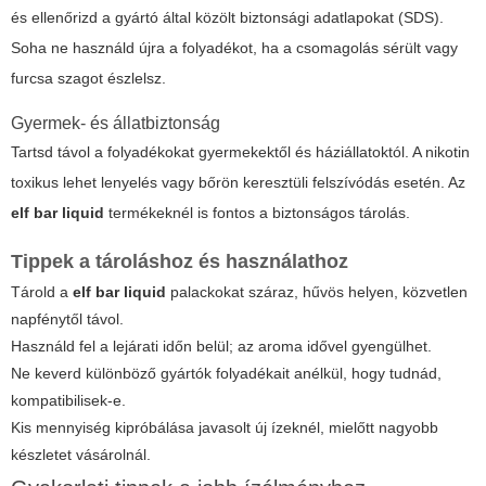
és ellenőrizd a gyártó által közölt biztonsági adatlapokat (SDS).
Soha ne használd újra a folyadékot, ha a csomagolás sérült vagy
furcsa szagot észlelsz.
Gyermek- és állatbiztonság
Tartsd távol a folyadékokat gyermekektől és háziállatoktól. A nikotin
toxikus lehet lenyelés vagy bőrön keresztüli felszívódás esetén. Az
elf bar liquid
termékeknél is fontos a biztonságos tárolás.
Tippek a tároláshoz és használathoz
Tárold a
elf bar liquid
palackokat száraz, hűvös helyen, közvetlen
napfénytől távol.
Használd fel a lejárati időn belül; az aroma idővel gyengülhet.
Ne keverd különböző gyártók folyadékait anélkül, hogy tudnád,
kompatibilisek-e.
Kis mennyiség kipróbálása javasolt új ízeknél, mielőtt nagyobb
készletet vásárolnál.