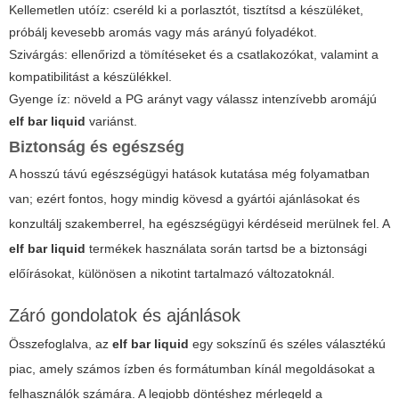
Kellemetlen utóíz: cseréld ki a porlasztót, tisztítsd a készüléket,
próbálj kevesebb aromás vagy más arányú folyadékot.
Szivárgás: ellenőrizd a tömítéseket és a csatlakozókat, valamint a
kompatibilitást a készülékkel.
Gyenge íz: növeld a PG arányt vagy válassz intenzívebb aromájú
elf bar liquid
variánst.
Biztonság és egészség
A hosszú távú egészségügyi hatások kutatása még folyamatban
van; ezért fontos, hogy mindig kövesd a gyártói ajánlásokat és
konzultálj szakemberrel, ha egészségügyi kérdéseid merülnek fel. A
elf bar liquid
termékek használata során tartsd be a biztonsági
előírásokat, különösen a nikotint tartalmazó változatoknál.
Záró gondolatok és ajánlások
Összefoglalva, az
elf bar liquid
egy sokszínű és széles választékú
piac, amely számos ízben és formátumban kínál megoldásokat a
felhasználók számára. A legjobb döntéshez mérlegeld a