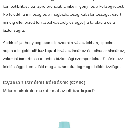
kompatibilitást, az ízpreferenciát, a nikotinigényt és a költségvetést.
Ne feledd: a minőség és a megbízhatóság kulcsfontosságú, ezért
mindig ellenőrzött forrásból vásárolj, és ügyelj a tárolásra és a
biztonságra.
A cikk célja, hogy segítsen eligazodni a választékban, tippeket
adjon a legjobb
elf bar liquid
kiválasztásához és felhasználásához,
valamint ismertesse a fontos biztonsági szempontokat.
Kísérletezz
felelősséggel, és találd meg a számodra legmegfelelőbb ízvilágot!
Gyakran ismételt kérdések (GYIK)
Milyen nikotinformákat kínál az
elf bar liquid
?