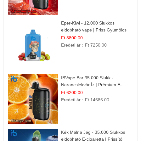
Eper-Kiwi - 12.000 Slukkos
eldobható vape | Friss Gyümölcs
Kombináció
Ft 3800.00
Eredeti ár：
Ft 7250.00
IBVape Bar 35.000 Slukk -
Narancslekvár Íz | Prémium E-
cigaretta
Ft 6200.00
Eredeti ár：
Ft 14686.00
Kék Málna Jég - 35.000 Slukkos
eldobható E-cigaretta | Frissítő