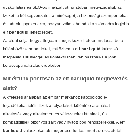
gyakorlatias és SEO-optimalizált útmutatóban megvizsgáljuk az
ízeket, a költségvonzatot, a minőséget, a biztonsági szempontokat
és adunk tippeket arra, hogyan választhatod ki a számodra legjobb
elf bar liquid
lehetőséget.
Az oldal célja, hogy átfogóan, mégis közérthetően mutassa be a
különböző szempontokat, miközben a
elf bar liquid
kulcsszó
megfelelő sűrűséggel és kontextusban van használva a jobb
keresőoptimalizálás érdekében.
Mit értünk pontosan az elf bar liquid megnevezés
alatt?
A kifejezés általában az elf bar márkához kapcsolódó e-
folyadékokat jelöli. Ezek a folyadékok különféle aromákat,
nikotinsók vagy nikotinmentes változatokat kínálnak, és
kompatibilisek bizonyos zárt vagy nyitott pod rendszerekkel. A
elf
bar liquid
választékának megértése fontos, mert az összetétel,