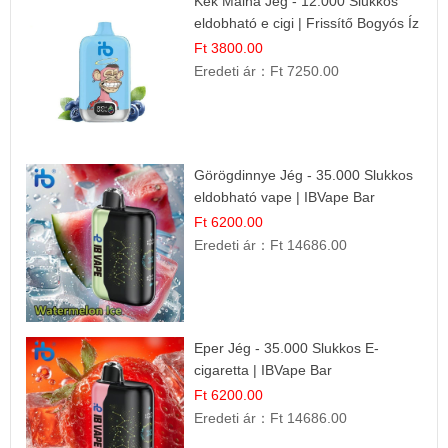
Kék Málna Jég - 12.000 Slukkos
eldobható e cigi | Frissítő Bogyós Íz
Ft 3800.00
Eredeti ár：
Ft 7250.00
Görögdinnye Jég - 35.000 Slukkos
eldobható vape | IBVape Bar
Frissítő Nyári Íz
Ft 6200.00
Eredeti ár：
Ft 14686.00
Eper Jég - 35.000 Slukkos E-
cigaretta | IBVape Bar
Ft 6200.00
Eredeti ár：
Ft 14686.00