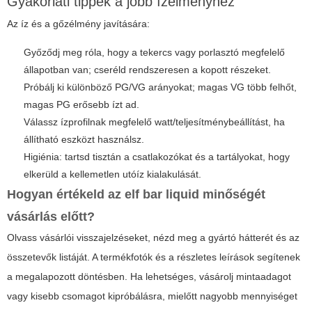
Gyakorlati tippek a jobb ízélményhez
Az íz és a gőzélmény javítására:
Győződj meg róla, hogy a tekercs vagy porlasztó megfelelő
állapotban van; cseréld rendszeresen a kopott részeket.
Próbálj ki különböző PG/VG arányokat; magas VG több felhőt,
magas PG erősebb ízt ad.
Válassz ízprofilnak megfelelő watt/teljesítménybeállítást, ha
állítható eszközt használsz.
Higiénia: tartsd tisztán a csatlakozókat és a tartályokat, hogy
elkerüld a kellemetlen utóíz kialakulását.
Hogyan értékeld az
elf bar liquid
minőségét
vásárlás előtt?
Olvass vásárlói visszajelzéseket, nézd meg a gyártó hátterét és az
összetevők listáját. A termékfotók és a részletes leírások segítenek
a megalapozott döntésben. Ha lehetséges, vásárolj mintaadagot
vagy kisebb csomagot kipróbálásra, mielőtt nagyobb mennyiséget