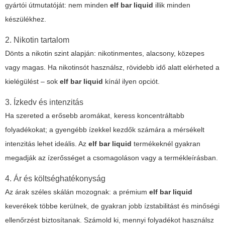
gyártói útmutatóját: nem minden
elf bar liquid
illik minden
készülékhez.
2. Nikotin tartalom
Dönts a nikotin szint alapján: nikotinmentes, alacsony, közepes
vagy magas. Ha nikotinsót használsz, rövidebb idő alatt elérheted a
kielégülést – sok
elf bar liquid
kínál ilyen opciót.
3. Ízkedv és intenzitás
Ha szereted a erősebb aromákat, keress koncentráltabb
folyadékokat; a gyengébb ízekkel kezdők számára a mérsékelt
intenzitás lehet ideális. Az
elf bar liquid
termékeknél gyakran
megadják az ízerősséget a csomagoláson vagy a termékleírásban.
4. Ár és költséghatékonyság
Az árak széles skálán mozognak: a prémium
elf bar liquid
keverékek többe kerülnek, de gyakran jobb ízstabilitást és minőségi
ellenőrzést biztosítanak. Számold ki, mennyi folyadékot használsz