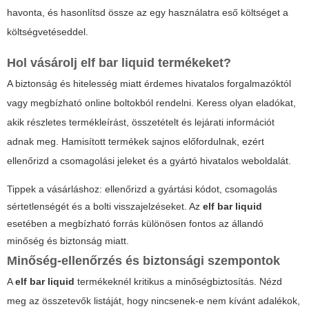
havonta, és hasonlítsd össze az egy használatra eső költséget a
költségvetéseddel.
Hol vásárolj
elf bar liquid
termékeket?
A biztonság és hitelesség miatt érdemes hivatalos forgalmazóktól
vagy megbízható online boltokból rendelni. Keress olyan eladókat,
akik részletes termékleírást, összetételt és lejárati információt
adnak meg. Hamisított termékek sajnos előfordulnak, ezért
ellenőrizd a csomagolási jeleket és a gyártó hivatalos weboldalát.
Tippek a vásárláshoz: ellenőrizd a gyártási kódot, csomagolás
sértetlenségét és a bolti visszajelzéseket. Az
elf bar liquid
esetében a megbízható forrás különösen fontos az állandó
minőség és biztonság miatt.
Minőség-ellenőrzés és biztonsági szempontok
A
elf bar liquid
termékeknél kritikus a minőségbiztosítás. Nézd
meg az összetevők listáját, hogy nincsenek-e nem kívánt adalékok,