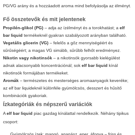
PG/VG arány és a hozzáadott aroma mind befolyásolja az élményt.
Fő összetevők és mit jelentenek
Propilén-glikol (PG)
– adja az ízélményt és a torokhatást; a
elf
bar liquid
termékeknél gyakran szabályozott arányban található.
Vegetális glicerin (VG)
– felelős a gőz mennyiségéért és
sűrűségéért; a magas VG simább, sűrűbb felhőt eredményez.
Nikotin vagy nikotinsók
– a nikotinsók gyorsabb kielégülést
adnak alacsonyabb koncentrációnál; sok
elf bar liquid
kínál
nikotinsók formájában termékeket.
Aromák
– természetes és mesterséges aromaanyagok keveréke;
az elf bar liquideknél különféle gyümölcsös, desszert és hűsítő
kombinációk gyakoriak.
Ízkategóriák és népszerű variációk
A
elf bar liquid
piac gazdag kínálattal rendelkezik. Néhány tipikus
csoport:
Gyümölcsös ízek: mangó, ananász, eper, áfonya – friss és