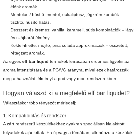
élénk aromák.
Mentolos / hűsítő: mentol, eukaliptusz, jégkrém kombók –
tisztító, hűsítő hatás.
Desszert és krémes: vanília, karamell, sütis kombinációk – lágy
és szájbarát élmény.
Koktél-ihlette: mojito, pina colada approximációk – összetett,
rétegzett aromák.
Az egyes
elf bar liquid
termékek leírásában érdemes figyelni az
aroma intenzitására és a PG/VG arányra, mivel ezek határozzák
meg a használati élményt a pod vagy mod rendszerekben.
Hogyan válaszd ki a megfelelő elf bar liquidet?
Választáskor több tényezőt mérlegelj:
1. Kompatibilitás és rendszer
A zárt rendszerű készülékekhez gyakran speciálisan kialakított
folyadékok ajánlottak. Ha új vagy a témában, ellenőrizd a készülék