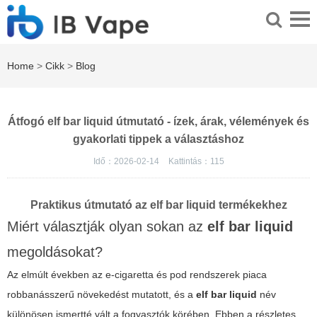
Home
>
Cikk
>
Blog
Átfogó elf bar liquid útmutató - ízek, árak, vélemények és
gyakorlati tippek a választáshoz
Idő：2026-02-14
Kattintás：
115
Praktikus útmutató az elf bar liquid termékekhez
Miért választják olyan sokan az
elf bar liquid
megoldásokat?
Az elmúlt években az e-cigaretta és pod rendszerek piaca
robbanásszerű növekedést mutatott, és a
elf bar liquid
név
különösen ismertté vált a fogyasztók körében. Ebben a részletes,