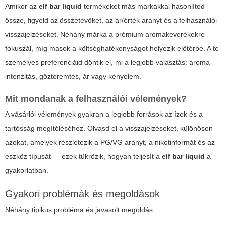
Amikor az
elf bar liquid
termékeket más márkákkal hasonlítod
össze, figyeld az összetevőket, az ár/érték arányt és a felhasználói
visszajelzéseket. Néhány márka a prémium aromakeverékekre
fókuszál, míg mások a költséghatékonyságot helyezik előtérbe. A te
személyes preferenciáid döntik el, mi a legjobb választás: aroma-
intenzitás, gőzteremtés, ár vagy kényelem.
Mit mondanak a felhasználói vélemények?
A vásárlói vélemények gyakran a legjobb források az ízek és a
tartósság megítéléséhez. Olvasd el a visszajelzéseket, különösen
azokat, amelyek részletezik a PG/VG arányt, a nikotinformát és az
eszköz típusát — ezek tükrözik, hogyan teljesít a
elf bar liquid
a
gyakorlatban.
Gyakori problémák és megoldások
Néhány tipikus probléma és javasolt megoldás: