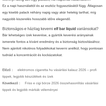
Ez a napi használattól és az eszköz fogyasztásától függ. Átlagosan
egy kisebb palack néhány napig vagy akár hetekig tarthat, míg
nagyobb kiszerelés hosszabb időre elegendő.
Biztonságos-e házilag keverni
elf bar liquid
variánsokat?
Bár lehetséges ízek keverése, a gyártók keverési arányainak
ismerete fontos a kívánt eredmény és a biztonság biztosításához.
Nem ajánlott nikotinos folyadékokat keverni anélkül, hogy pontosan
tudnád a koncentrációt és kockázatokat.
Előző：
elektromos cigaretta hu vásárlási kalauz 2026 – profi
tippek, legjobb készülékek és ízek
Következő：
Friss e cigi börze 2026 összehasonlítás vásárlási
tippek és legjobb márkák véleményei