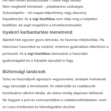
Fel nem ismert porlasztóhiba – csere vagy rebuild.
Nem megfelelő tömítések – pótalkatrész szükséges.
Szárazégetés – túl magas teljesítmény vagy alacsony
folyadékszint. Az
e cigi tisztítása
nem oldja meg a helytelen
beállítást, de segít megelőzni a következményeket.
Gyakori karbantartási menetrend
Ajánlott heti egyszer gyors átmosás, és havonta mélytisztítás. Ha
intenzíven használod az eszközt, érdemes gyakrabban ellenőrizni a
porlasztót. Az
e cigi tisztítása
ütemezése a használat
gyakoriságától és a folyadék típusától is függ.
Biztonsági tanácsok
Soha ne használjunk agresszív vegyszereket, amelyek marhatnak
vagy károsítják a tömítéseket. Az elektródák és csatlakozók
tisztításához alkohol ideális, de utána mindig alaposan öblítsünk.
Ne hagyjuk a port és szennyeződést a csatlakozófelületeken, mert
ez rossz érintkezést és túlmelegedést okozhat.