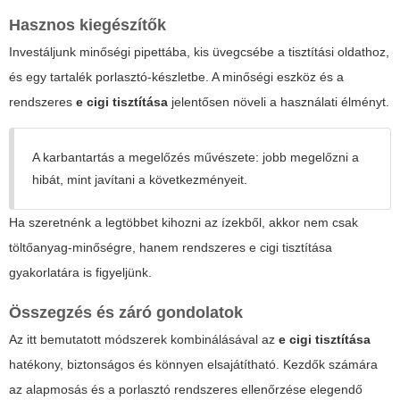
Hasznos kiegészítők
Investáljunk minőségi pipettába, kis üvegcsébe a tisztítási oldathoz,
és egy tartalék porlasztó-készletbe. A minőségi eszköz és a
rendszeres
e cigi tisztítása
jelentősen növeli a használati élményt.
A karbantartás a megelőzés művészete: jobb megelőzni a
hibát, mint javítani a következményeit.
Ha szeretnénk a legtöbbet kihozni az ízekből, akkor nem csak
töltőanyag-minőségre, hanem rendszeres
e cigi tisztítása
gyakorlatára is figyeljünk.
Összegzés és záró gondolatok
Az itt bemutatott módszerek kombinálásával az
e cigi tisztítása
hatékony, biztonságos és könnyen elsajátítható. Kezdők számára
az alapmosás és a porlasztó rendszeres ellenőrzése elegendő