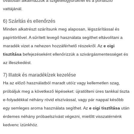
óvatosan alkalmazzuk a szigetelőgyűrűknél és a porlasztó
vattájánál.
6) Szárítás és ellenőrzés
Minden alkatrészt szárítsunk meg alaposan, légszárítással és
papírtörlővel. A sűrített levegő használata segíthet eltávolítani a
maradék vizet a nehezen hozzáférhető részekről. Az
e cigi
tisztítása
befejezéseként ellenőrizzük a szivárgásmentességet és
az illeszkedést.
7) Illatok és maradékízek kezelése
Ha az előző használatból maradt utóíz vagy kellemetlen szag,
próbáljuk meg a következő lépéseket: újratölteni üres tankkal tiszta
e-folyadékkal néhány rövid elszívással, vagy pár nappal később
egy semleges aroma használata segíthet. Az
e cigi tisztítása
után
érdemes néhány próbaelszívást végezni, mielőtt visszatérnénk
kedvenc ízünkhöz.