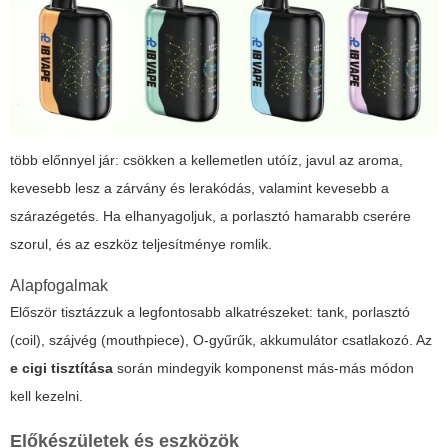
több előnnyel jár: csökken a kellemetlen utóíz, javul az aroma,
kevesebb lesz a zárvány és lerakódás, valamint kevesebb a
szárazégetés. Ha elhanyagoljuk, a porlasztó hamarabb cserére
szorul, és az eszköz teljesítménye romlik.
Alapfogalmak
Először tisztázzuk a legfontosabb alkatrészeket: tank, porlasztó
(coil), szájvég (mouthpiece), O-gyűrűk, akkumulátor csatlakozó. Az
e cigi tisztítása
során mindegyik komponenst más-más módon
kell kezelni.
Előkészületek és eszközök