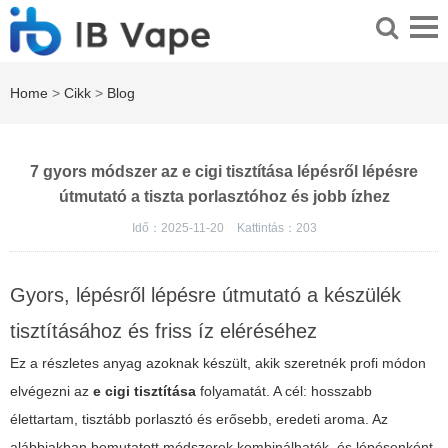
Home
>
Cikk
>
Blog
7 gyors módszer az e cigi tisztítása lépésről lépésre
útmutató a tiszta porlasztóhoz és jobb ízhez
Idő：2025-11-20
Kattintás：
203
Gyors, lépésről lépésre útmutató a készülék
tisztításához és friss íz eléréséhez
Ez a részletes anyag azoknak készült, akik szeretnék profi módon
elvégezni az
e cigi tisztítása
folyamatát. A cél: hosszabb
élettartam, tisztább porlasztó és erősebb, eredeti aroma. Az
alábbiakban bemutatott módszerek kombinálhatók, és lépésenként