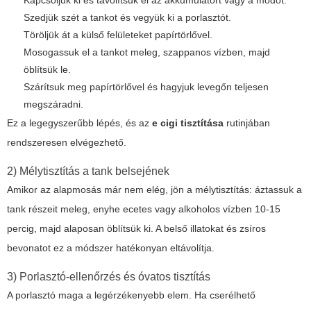
Kapcsoljuk ki és távolítsuk el az akkumulátort vagy a modot.
Szedjük szét a tankot és vegyük ki a porlasztót.
Töröljük át a külső felületeket papírtörlővel.
Mosogassuk el a tankot meleg, szappanos vízben, majd
öblítsük le.
Szárítsuk meg papírtörlővel és hagyjuk levegőn teljesen
megszáradni.
Ez a legegyszerűbb lépés, és az
e cigi tisztítása
rutinjában
rendszeresen elvégezhető.
2) Mélytisztítás a tank belsejének
Amikor az alapmosás már nem elég, jön a mélytisztítás: áztassuk a
tank részeit meleg, enyhe ecetes vagy alkoholos vízben 10-15
percig, majd alaposan öblítsük ki. A belső illatokat és zsíros
bevonatot ez a módszer hatékonyan eltávolítja.
3) Porlasztó-ellenőrzés és óvatos tisztítás
A porlasztó maga a legérzékenyebb elem. Ha cserélhető