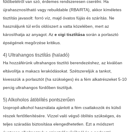
fűtőbetétről van szó, érdemes rendszeresen cserélni. Ha
újrahasznosítható vagy rebuildable (RBA/RTA), akkor kíméletes
tisztítás javasolt: forró víz, majd óvatos fújás és szárítás. Ne
használjunk túl erős oldószert a vatta közelében, mert az
károsíthatja az anyagot. Az
e cigi tisztítása
során a porlasztó
épségének megőrzése kritikus.
4) Ultrahangos tisztítás (haladó)
Ha hozzáférünk ultrahangos tisztító berendezéshez, az kiválóan
eltávolítja a makacs lerakódásokat. Szétszereljük a tankot,
kivesszük a porlasztót (ha szükséges) és a fém alkatrészeket 5-10
percig ultrahangos fürdőben tisztítjuk.
5) Alkoholos átöblítés pontszerűen
Izopropil-alkohol használata ajánlott a fém csatlakozók és külső
részek fertőtlenítésére. Vízzel való végső öblítés szükséges, és
teljes száradás biztosítása elengedhetetlen. Ezt a módszert