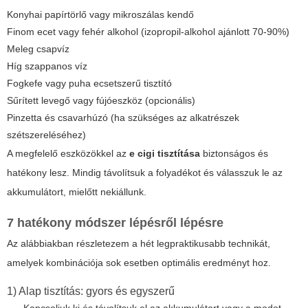
Konyhai papírtörlő vagy mikroszálas kendő
Finom ecet vagy fehér alkohol (izopropil-alkohol ajánlott 70-90%)
Meleg csapvíz
Híg szappanos víz
Fogkefe vagy puha ecsetszerű tisztító
Sűrített levegő vagy fújóeszköz (opcionális)
Pinzetta és csavarhúzó (ha szükséges az alkatrészek
szétszereléséhez)
A megfelelő eszközökkel az
e cigi tisztítása
biztonságos és
hatékony lesz. Mindig távolítsuk a folyadékot és válasszuk le az
akkumulátort, mielőtt nekiállunk.
7 hatékony módszer lépésről lépésre
Az alábbiakban részletezem a hét legpraktikusabb technikát,
amelyek kombinációja sok esetben optimális eredményt hoz.
1) Alap tisztítás: gyors és egyszerű