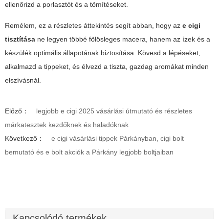
ellenőrizd a porlasztót és a tömítéseket.
Remélem, ez a részletes áttekintés segít abban, hogy az
e cigi
tisztítása
ne legyen többé fölösleges macera, hanem az ízek és a
készülék optimális állapotának biztosítása. Kövesd a lépéseket,
alkalmazd a tippeket, és élvezd a tiszta, gazdag aromákat minden
elszívásnál.
Előző：
legjobb e cigi 2025 vásárlási útmutató és részletes
márkatesztek kezdőknek és haladóknak
Következő：
e cigi vásárlási tippek Párkányban, cigi bolt
bemutató és e bolt akciók a Párkány legjobb boltjaiban
Kapcsolódó termékek