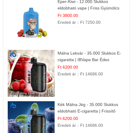
Eper-Kiwi - 12.000 Slukkos
eldobható vape | Friss Gyümölcs
Kombináció
Ft 3800.00
Eredeti ár：
Ft 7250.00
Málna Lekvár - 35.000 Slukkos E-
cigaretta | IBVape Bar Édes
Gyümölcs Íz
Ft 6200.00
Eredeti ár：
Ft 14686.00
Kék Málna Jég - 35.000 Slukkos
eldobható E-cigaretta | Frissítő
Ízélmény
Ft 6200.00
Eredeti ár：
Ft 14686.00