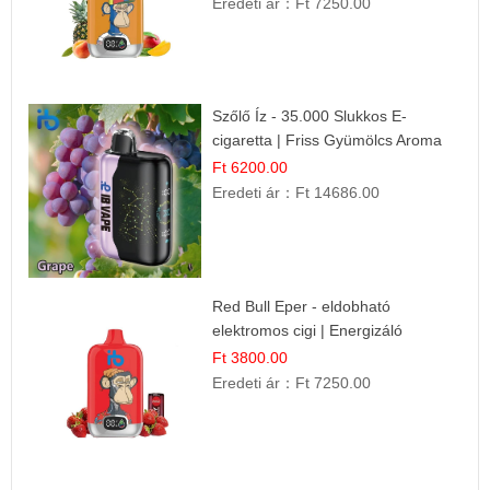
Eredeti ár：
Ft 7250.00
Szőlő Íz - 35.000 Slukkos E-
cigaretta | Friss Gyümölcs Aroma
Ft 6200.00
Eredeti ár：
Ft 14686.00
Red Bull Eper - eldobható
elektromos cigi | Energizáló
Gyümölcs Íz
Ft 3800.00
Eredeti ár：
Ft 7250.00