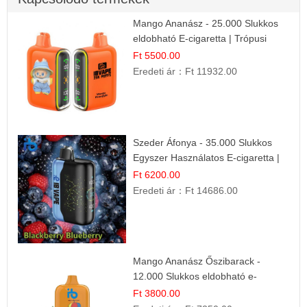
Mango Ananász - 25.000 Slukkos
eldobható E-cigaretta | Trópusi
Ízélmény
Ft 5500.00
Eredeti ár：
Ft 11932.00
Szeder Áfonya - 35.000 Slukkos
Egyszer Használatos E-cigaretta |
Prémium Ízélmény
Ft 6200.00
Eredeti ár：
Ft 14686.00
Mango Ananász Őszibarack -
12.000 Slukkos eldobható e-
Cigaretta
Ft 3800.00