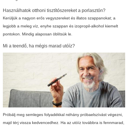
Használhatok otthoni tisztítószereket a porlasztón?
Kerüljük a nagyon erős vegyszereket és illatos szappanokat; a
legjobb a meleg víz, enyhe szappan és izopropil-alkohol kiemelt
pontokon. Mindig alaposan öblítsük le.
Mi a teendő, ha mégis marad utóíz?
Próbálj meg semleges folyadékkal néhány próbaelszívást végezni,
majd térj vissza kedvencedhez. Ha az utóíz továbbra is fennmarad,