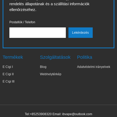
rendelés állapotának és a szállítási információk
ellenőrzéséhez.
Postafiók / Telefon
Termékek
Szolgáltatások
Politika
E Cigi I
Blog
Adatvédelmi irányelvek
E Cigi II
Webhelytérkép
E Cigi III
Tel:+85253908320 Email:
ibvape@outlook.com