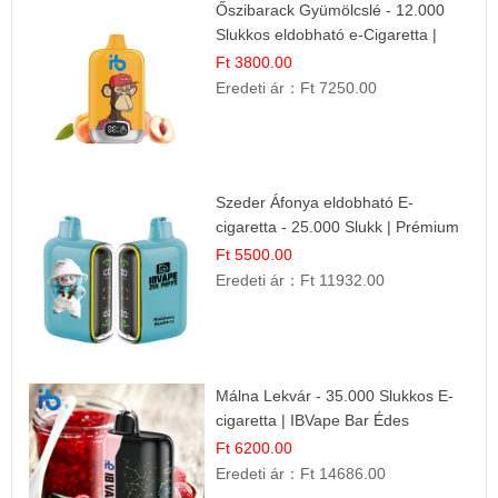
Őszibarack Gyümölcslé - 12.000
Slukkos eldobható e-Cigaretta |
Friss Gyümölcs Íz
Ft 3800.00
Eredeti ár：
Ft 7250.00
Szeder Áfonya eldobható E-
cigaretta - 25.000 Slukk | Prémium
Gyümölcs Íz
Ft 5500.00
Eredeti ár：
Ft 11932.00
Málna Lekvár - 35.000 Slukkos E-
cigaretta | IBVape Bar Édes
Gyümölcs Íz
Ft 6200.00
Eredeti ár：
Ft 14686.00