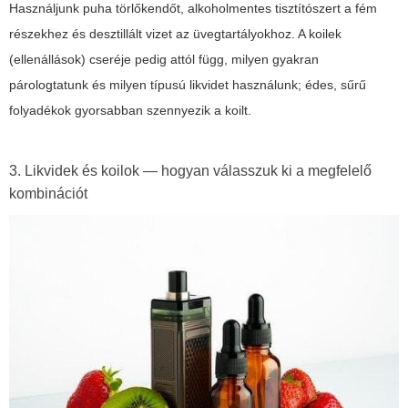
Használjunk puha törlőkendőt, alkoholmentes tisztítószert a fém
részekhez és desztillált vizet az üvegtartályokhoz. A koilek
(ellenállások) cseréje pedig attól függ, milyen gyakran
párologtatunk és milyen típusú likvidet használunk; édes, sűrű
folyadékok gyorsabban szennyezik a koilt.
3. Likvidek és koilok — hogyan válasszuk ki a megfelelő
kombinációt