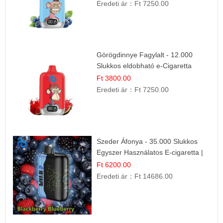
Eredeti ár：
Ft 7250.00
Görögdinnye Fagylalt - 12.000
Slukkos eldobható e-Cigaretta
Ft 3800.00
Eredeti ár：
Ft 7250.00
Szeder Áfonya - 35.000 Slukkos
Egyszer Használatos E-cigaretta |
Prémium Ízélmény
Ft 6200.00
Eredeti ár：
Ft 14686.00