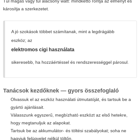
Túl magas vagy túl alacsony watt: mindkettő rontja az élményt és
károsítja a szerkezetet.
A jó szokások többet számítanak, mint a legdrágább
eszköz; az
elektromos cigi használata
sikeresebb, ha hozzáértéssel és rendszerességgel párosul.
Tanácsok kezdőknek — gyors összefoglaló
Olvassuk el az eszköz használati útmutatóját, és tartsuk be a
gyártó ajánlásait.
Válasszunk egyszerű, megbízható eszközt az első hetekre,
hogy megtanuljuk az alapokat.
Tartsuk be az akkumulátor- és töltési szabályokat; soha ne
hagyjuk felügyelet nélkül töltőn.