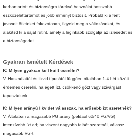
karbantartott és biztonságra törekvő használat hosszabb
eszközélettartamot és jobb élményt biztosít. Próbáld ki a fent
javasolt ötleteket fokozatosan, figyeld meg a változásokat, és
alakítsd ki a saját rutint, amely a leginkább szolgálja az ízlésedet és
a biztonságodat.
Gyakran Ismételt Kérdések
K: Milyen gyakran kell koilt cserélni?
V: Használattól és likvid típusától függően általában 1-4 hét között
érdemes cserélni, ha égett ízt, csökkenő gőzt vagy szivárgást
tapasztalunk.
K: Milyen arányú likvidet válasszak, ha erősebb ízt szeretnék?
V: Általában a magasabb PG arány (például 60/40 PG/VG)
intenzívebb ízt ad; ha viszont nagyobb felhőt szeretnél, válassz
magasabb VG-t.