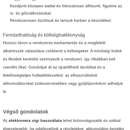
Kezdjünk közepes wattal és fokozatosan állítsunk, figyelve az
íz- és gőzváltozásokat.
Rendszeresen tisztítsuk és tartsuk karban a készüléket.
Fenntarthatóság és költséghatékonyság
Hosszú távon a rendszeres karbantartás és a megfelelő
alkatrészek választása csökkenti a költségeket. A minőségi koilok
és likvidek kevésbé szennyezik a rendszert, így ritkábban kell
cserélni őket. Gondoljuk át az újratölthető tárolókat és a
felelősségteljes hulladékkezelést: az elhasználódott
akkumulátorokat szakszervizekben vagy gyűjtőpontokon adhatjuk
le.
Végső gondolatok
Az
elektromos cigi használata
lehet biztonságosabb és sokkal
élvezetesebb, ha odafigyelünk a részletekre: akkumulátor-kezelés,