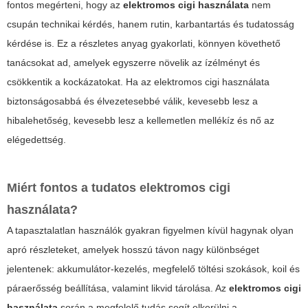
fontos megérteni, hogy az
elektromos cigi használata
nem
csupán technikai kérdés, hanem rutin, karbantartás és tudatosság
kérdése is. Ez a részletes anyag gyakorlati, könnyen követhető
tanácsokat ad, amelyek egyszerre növelik az ízélményt és
csökkentik a kockázatokat. Ha az
elektromos cigi használata
biztonságosabbá és élvezetesebbé válik, kevesebb lesz a
hibalehetőség, kevesebb lesz a kellemetlen mellékíz és nő az
elégedettség.
Miért fontos a tudatos
elektromos cigi
használata
?
A tapasztalatlan használók gyakran figyelmen kívül hagynak olyan
apró részleteket, amelyek hosszú távon nagy különbséget
jelentenek: akkumulátor-kezelés, megfelelő töltési szokások, koil és
páraerősség beállítása, valamint likvid tárolása. Az
elektromos cigi
használata
során a megfelelő tudás segít elkerülni a