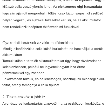
kilátszó cella veszélyforrás lehet. Az
elektromos cigi használata
kapcsán ajánlott megpróbálni töltést csak biztonságos, jól szellőző
helyen végezni, és éjszakai töltéseket kerülni, ha az akkumulátor
nem rendelkezik beépített töltésvédelmi funkcióval.
Gyakorlati tanácsok az akkumulátorokhoz
Mindig ellenőrizzük a cella külső burkolatát, ne használjuk a sérült
akkumulátort.
Tartsuk külön a tartalék akkumulátorokat úgy, hogy rövidzárlat ne
keletkezhessen, például ne legyenek együtt laza érme
pénzérmékkel egy zsebben.
Fokozatosan töltsük, és ha lehetséges, használjunk minőségi akku-
töltőt, amely támogatja a cella típusát.
2. Tiszta eszköz = jobb íz
A rendszeres karbantartás alapvető: ha az eszközben lerakódás, e-