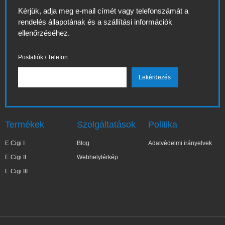
Kérjük, adja meg e-mail címét vagy telefonszámát a
rendelés állapotának és a szállítási információk
ellenőrzéséhez.
Postafiók / Telefon
Termékek
Szolgáltatások
Politika
E Cigi I
Blog
Adatvédelmi irányelvek
E Cigi II
Webhelytérkép
E Cigi III