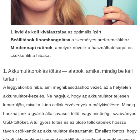
Likvid és koil kiválasztása
az optimális ízért
Beállítások finomhangolása
a személyes preferenciákhoz
Mindennapi rutinok
, amelyek növelik a használhatóságot és
csökkentik a hibákat
1. Akkumulátorok és töltés — alapok, amiket mindig be kell
tartani
A leggyakoribb hiba, ami meghibásodáshoz vezet, az a helytelen
akkumulátor-kezelés. Ne hagyjuk, hogy az akkumulátor teljesen
lemerüljön, mivel a li-ion cellák érzékenyek a mélykisülésre. Mindig
használjunk a gyártó által javasolt töltőt vagy minőségi, szabványos
USB-töltőket. A túl gyors töltés és az olcsó töltőkábelek hosszú
távon csökkentik az akkumulátor élettartamát. Emellett fontos, hogy
sérült akkumulátort azonnal cseréljünk; a burkolat repedése vagy a