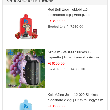
Kapcsolódó termékek
Red Bull Eper - eldobható
elektromos cigi | Energizáló
Gyümölcs Íz
Ft 3800.00
Eredeti ár：
Ft 7250.00
Szőlő Íz - 35.000 Slukkos E-
cigaretta | Friss Gyümölcs Aroma
Ft 6200.00
Eredeti ár：
Ft 14686.00
Kék Málna Jég - 12.000 Slukkos
eldobható e cigi | Frissítő Bogyós Íz
Ft 3800.00