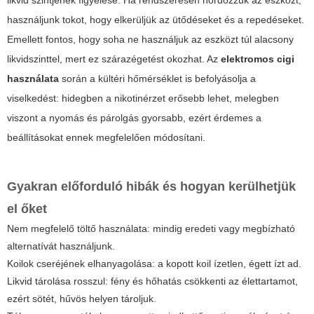
használjunk tokot, hogy elkerüljük az ütődéseket és a repedéseket.
Emellett fontos, hogy soha ne használjuk az eszközt túl alacsony
likvidszinttel, mert ez szárazégetést okozhat. Az
elektromos cigi
használata
során a kültéri hőmérséklet is befolyásolja a
viselkedést: hidegben a nikotinérzet erősebb lehet, melegben
viszont a nyomás és párolgás gyorsabb, ezért érdemes a
beállításokat ennek megfelelően módosítani.
Gyakran előforduló hibák és hogyan kerülhetjük
el őket
Nem megfelelő töltő használata: mindig eredeti vagy megbízható
alternatívát használjunk.
Koilok cseréjének elhanyagolása: a kopott koil ízetlen, égett ízt ad.
Likvid tárolása rosszul: fény és hőhatás csökkenti az élettartamot,
ezért sötét, hűvös helyen tároljuk.