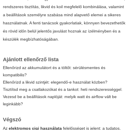
rendszeres tisztítás, likvid és koil megfelelő kombinálása, valamint
a beállítások személyre szabása mind alapvető elemei a sikeres
használatnak. A fenti tanácsok gyakorlatiak, könnyen bevezethetők
és rövid időn belül jelentős javulást hoznak az ízélményben és a
készülék megbízhatóságában.
Ajánlott ellenőrző lista
Ellenőrizd az akkumulátort és a töltőt: sérülésmentes és
kompatibilis?
Ellenőrizd a likvid szintjét: elegendő-e használat közben?
Tisztítsd meg a csatlakozókat és a tankot: heti rendszerességgel.
Vezesd be a beállítások naplóját: melyik watt és airflow vált be
leginkább?
Végszó
Az
elektromos cigi használata
felelősséget is jelent: a tudatos,