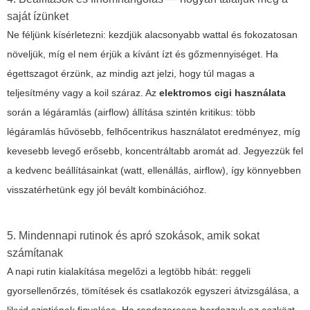
saját ízünket
Ne féljünk kísérletezni: kezdjük alacsonyabb wattal és fokozatosan
növeljük, míg el nem érjük a kívánt ízt és gőzmennyiséget. Ha
égettszagot érzünk, az mindig azt jelzi, hogy túl magas a
teljesítmény vagy a koil száraz. Az
elektromos cigi használata
során a légáramlás (airflow) állítása szintén kritikus: több
légáramlás hűvösebb, felhőcentrikus használatot eredményez, míg
kevesebb levegő erősebb, koncentráltabb aromát ad. Jegyezzük fel
a kedvenc beállításainkat (watt, ellenállás, airflow), így könnyebben
visszatérhetünk egy jól bevált kombinációhoz.
5. Mindennapi rutinok és apró szokások, amik sokat
számítanak
A napi rutin kialakítása megelőzi a legtöbb hibát: reggeli
gyorsellenőrzés, tömítések és csatlakozók egyszeri átvizsgálása, a
likvid szintjének figyelése. Ha rendszeresen hordozzuk az eszközt,