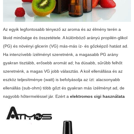
Az egyik legfontosabb tényező az aroma és az élmény terén a
likvid minősége és összetétele. A különböző arányú propilén-glikol
(PG) és növényi glicerin (VG) más-más íz- és gőzképző hatást ad.
Ha intenzívebb ízélményt szeretnénk, a magasabb PG arány
gyakran tisztább, erősebb aromát ad; ha dúsabb, sűrűbb felhőt
szeretnénk, a magas VG jobb választás. A koil ellenállása és az
eszköz teljesítménye (watt) is befolyásolja az ízt: alacsonyabb
ellenállás (sub-ohm) több gőzt és gyakran más ízélményt ad, de
nagyobb hőtermeléssel jár. Ezért a
elektromos cigi használata