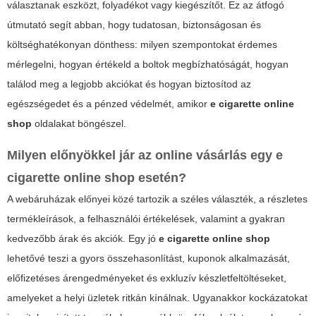
választanak eszközt, folyadékot vagy kiegészítőt. Ez az átfogó
útmutató segít abban, hogy tudatosan, biztonságosan és
költséghatékonyan dönthess: milyen szempontokat érdemes
mérlegelni, hogyan értékeld a boltok megbízhatóságát, hogyan
találod meg a legjobb akciókat és hogyan biztosítod az
egészségedet és a pénzed védelmét, amikor
e cigarette online
shop
oldalakat böngészel.
Milyen előnyökkel jár az online vásárlás egy e
cigarette online shop esetén?
A webáruházak előnyei közé tartozik a széles választék, a részletes
termékleírások, a felhasználói értékelések, valamint a gyakran
kedvezőbb árak és akciók. Egy jó
e cigarette online shop
lehetővé teszi a gyors összehasonlítást, kuponok alkalmazását,
előfizetéses árengedményeket és exkluzív készletfeltöltéseket,
amelyeket a helyi üzletek ritkán kínálnak. Ugyanakkor kockázatokat