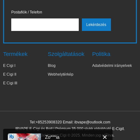
Postafiók / Telefon
Termékek
Szolgáltatások
Politika
E Cigi I
Blog
Adatvédelmi irányelvek
E Cigi II
Webhelytérkép
E Cigi III
Tel:+85253908320 Email:
ibvape@outlook.com
IBVAPE E-Cigi és Bolt | Prémium 35 000 slukk eldobható E-Cigit.
IBVAPE Elektromos Cigi © 2025. Minden jog előírva.
✕
Zo***ia