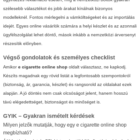
szélesebb választékot és jobb árakat kínálnak bizonyos
modelleknél. Fontos mérlegelni a vámköltségeket és az importálás
idejét. Egyes online vásárlók számára a helyi készlet és az azonnali
ügyfélszolgálat lehet döntő, mások inkább a nemzetközi árversenyt
részesítik előnyben.
Végső gondolatok és személyes checklist
Amikor
e cigarette online shop
oldalt választasz, ne kapkodj.
Készíts magadnak egy rövid listát a legfontosabb szempontokról
(biztonság, ár, garancia, készlet) és rangsorold az oldalakat ezek
alapján. A jó döntés nem csak olcsóságot jelent, hanem hosszú
távú elégedettséget, biztonságot és minőséget is.
GYIK – Gyakran ismételt kérdések
Milyen jelzők mutatják, hogy egy e cigarette online shop
megbízható?