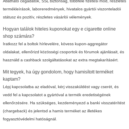
Átlátható cégadatok, SSL biztonság, többféle fizetési mód, részletes
termékleírások, laboreredmények, hivatalos gyártói viszonteladói
státusz és pozitív, részletes vásárlói vélemények.
Hogyan találok hiteles kuponokat egy e cigarette online
shop számára?
Iratkozz fel a boltok hírlevelére, kövess kupon-aggregátor
oldalakat, ellenőrizd közösségi csoportok és fórumok ajánlásait, és
használd a cashback szolgáltatásokat az extra megtakarításért.
Mit tegyek, ha úgy gondolom, hogy hamisított terméket
kaptam?
Lépj kapcsolatba az eladóval, kérj visszaküldést vagy cserét, és
vedd fel a kapcsolatot a gyártóval a termék eredetiségének
ellenőrzésére. Ha szükséges, kezdeményezd a banki visszatérítést
(chargeback) és jelentsd a hamis terméket az illetékes
fogyasztóvédelmi hatóságnál.