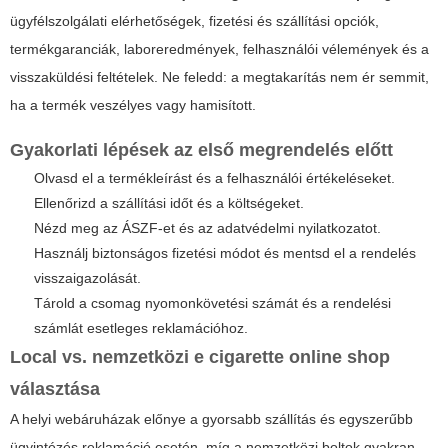
ügyfélszolgálati elérhetőségek, fizetési és szállítási opciók,
termékgaranciák, laboreredmények, felhasználói vélemények és a
visszaküldési feltételek. Ne feledd: a megtakarítás nem ér semmit,
ha a termék veszélyes vagy hamisított.
Gyakorlati lépések az első megrendelés előtt
Olvasd el a termékleírást és a felhasználói értékeléseket.
Ellenőrizd a szállítási időt és a költségeket.
Nézd meg az ÁSZF-et és az adatvédelmi nyilatkozatot.
Használj biztonságos fizetési módot és mentsd el a rendelés
visszaigazolását.
Tárold a csomag nyomonkövetési számát és a rendelési
számlát esetleges reklamációhoz.
Local vs. nemzetközi e cigarette online shop
választása
A helyi webáruházak előnye a gyorsabb szállítás és egyszerűbb
ügyintézés reklamáció esetén, míg a nemzetközi boltok gyakran