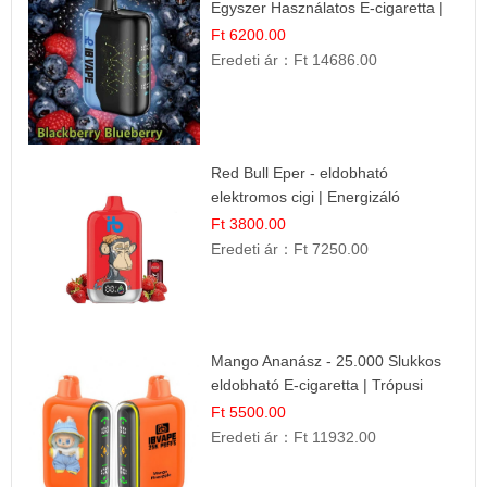
Egyszer Használatos E-cigaretta |
Prémium Ízélmény
Ft 6200.00
Eredeti ár：
Ft 14686.00
Red Bull Eper - eldobható
elektromos cigi | Energizáló
Gyümölcs Íz
Ft 3800.00
Eredeti ár：
Ft 7250.00
Mango Ananász - 25.000 Slukkos
eldobható E-cigaretta | Trópusi
Ízélmény
Ft 5500.00
Eredeti ár：
Ft 11932.00