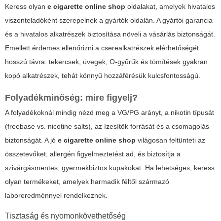
Keress olyan
e cigarette online shop
oldalakat, amelyek hivatalos
viszonteladóként szerepelnek a gyártók oldalán. A gyártói garancia
és a hivatalos alkatrészek biztosítása növeli a vásárlás biztonságát.
Emellett érdemes ellenőrizni a cserealkatrészek elérhetőségét
hosszú távra: tekercsek, üvegek, O-gyűrűk és tömítések gyakran
kopó alkatrészek, tehát könnyű hozzáférésük kulcsfontosságú.
Folyadékminőség: mire figyelj?
A folyadékoknál mindig nézd meg a VG/PG arányt, a nikotin típusát
(freebase vs. nicotine salts), az ízesítők forrását és a csomagolás
biztonságát. A jó
e cigarette online shop
világosan feltünteti az
összetevőket, allergén figyelmeztetést ad, és biztosítja a
szivárgásmentes, gyermekbiztos kupakokat. Ha lehetséges, keress
olyan termékeket, amelyek harmadik féltől származó
laboreredménnyel rendelkeznek.
Tisztaság és nyomonkövethetőség