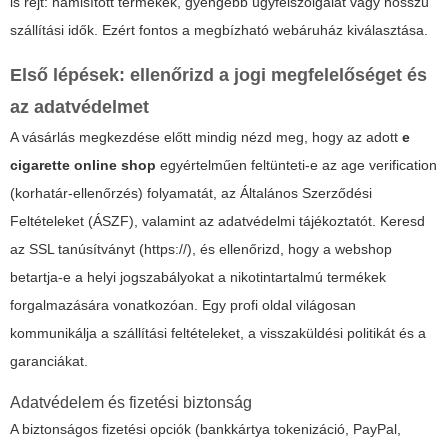
is rejt: hamisított termékek, gyengébb ügyfélszolgálat vagy hosszú
szállítási idők. Ezért fontos a megbízható webáruház kiválasztása.
Első lépések: ellenőrizd a jogi megfelelőséget és
az adatvédelmet
A vásárlás megkezdése előtt mindig nézd meg, hogy az adott
e
cigarette online shop
egyértelműen feltünteti-e az age verification
(korhatár-ellenőrzés) folyamatát, az Általános Szerződési
Feltételeket (ÁSZF), valamint az adatvédelmi tájékoztatót. Keresd
az SSL tanúsítványt (https://), és ellenőrizd, hogy a webshop
betartja-e a helyi jogszabályokat a nikotintartalmú termékek
forgalmazására vonatkozóan. Egy profi oldal világosan
kommunikálja a szállítási feltételeket, a visszaküldési politikát és a
garanciákat.
Adatvédelem és fizetési biztonság
A biztonságos fizetési opciók (bankkártya tokenizáció, PayPal,