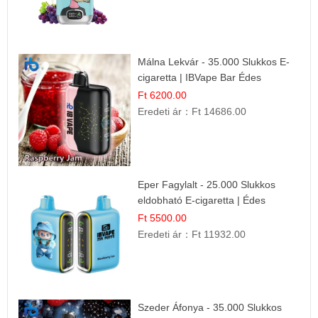
Málna Lekvár - 35.000 Slukkos E-
cigaretta | IBVape Bar Édes
Gyümölcs Íz
Ft 6200.00
Eredeti ár：
Ft 14686.00
Eper Fagylalt - 25.000 Slukkos
eldobható E-cigaretta | Édes
Desszert Íz
Ft 5500.00
Eredeti ár：
Ft 11932.00
Szeder Áfonya - 35.000 Slukkos