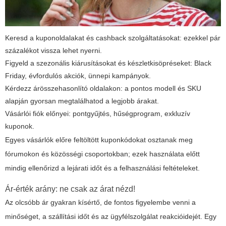
Keresd a kuponoldalakat és cashback szolgáltatásokat: ezekkel pár
százalékot vissza lehet nyerni.
Figyeld a szezonális kiárusításokat és készletkisöpréseket: Black
Friday, évfordulós akciók, ünnepi kampányok.
Kérdezz árösszehasonlító oldalakon: a pontos modell és SKU
alapján gyorsan megtalálhatod a legjobb árakat.
Vásárlói fiók előnyei: pontgyűjtés, hűségprogram, exkluzív
kuponok.
Egyes vásárlók előre feltöltött kuponkódokat osztanak meg
fórumokon és közösségi csoportokban; ezek használata előtt
mindig ellenőrizd a lejárati időt és a felhasználási feltételeket.
Ár-érték arány: ne csak az árat nézd!
Az olcsóbb ár gyakran kísértő, de fontos figyelembe venni a
minőséget, a szállítási időt és az ügyfélszolgálat reakcióidejét. Egy