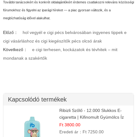
További tanácsokért és konkrét oldalajánlókért érdemes csatlakozni releváns közösségi
fórumokhoz és figyelni az iparági híreket — a piac gyorsan változik, és a
megbízhatóság idővel alakulhat.
Előző：
hol vegyél e cigi pécs belvárosában ingyenes tippek e
cigi vásárláshoz és cigi kiegészítők pécs olcsó árak
Következő：
e cigi terhesen, kockázatok és tévhitek – mit
mondanak a szakértők
Kapcsolódó termékek
Ribizli Szőlő - 12.000 Slukkos E-
cigaretta | Kifinomult Gyümölcs Íz
Ft 3800.00
Eredeti ár：
Ft 7250.00