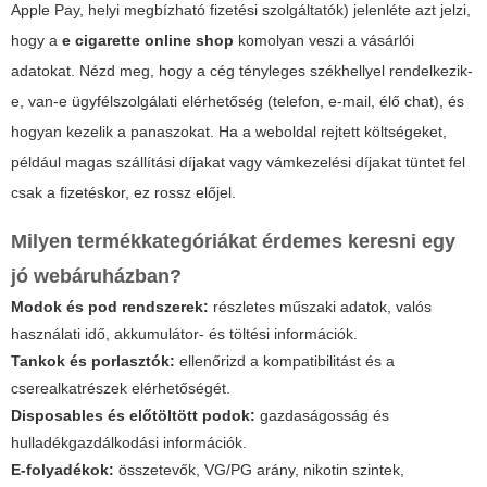
Apple Pay, helyi megbízható fizetési szolgáltatók) jelenléte azt jelzi,
hogy a
e cigarette online shop
komolyan veszi a vásárlói
adatokat. Nézd meg, hogy a cég tényleges székhellyel rendelkezik-
e, van-e ügyfélszolgálati elérhetőség (telefon, e-mail, élő chat), és
hogyan kezelik a panaszokat. Ha a weboldal rejtett költségeket,
például magas szállítási díjakat vagy vámkezelési díjakat tüntet fel
csak a fizetéskor, ez rossz előjel.
Milyen termékkategóriákat érdemes keresni egy
jó webáruházban?
Modok és pod rendszerek:
részletes műszaki adatok, valós
használati idő, akkumulátor- és töltési információk.
Tankok és porlasztók:
ellenőrizd a kompatibilitást és a
cserealkatrészek elérhetőségét.
Disposables és előtöltött podok:
gazdaságosság és
hulladékgazdálkodási információk.
E-folyadékok:
összetevők, VG/PG arány, nikotin szintek,