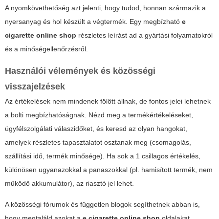
A nyomkövethetőség azt jelenti, hogy tudod, honnan származik a
nyersanyag és hol készült a végtermék. Egy megbízható
e
cigarette online shop
részletes leírást ad a gyártási folyamatokról
és a minőségellenőrzésről.
Használói vélemények és közösségi
visszajelzések
Az értékelések nem mindenek fölött állnak, de fontos jelei lehetnek
a bolti megbízhatóságnak. Nézd meg a termékértékeléseket,
ügyfélszolgálati válaszidőket, és keresd az olyan hangokat,
amelyek részletes tapasztalatot osztanak meg (csomagolás,
szállítási idő, termék minősége). Ha sok a 1 csillagos értékelés,
különösen ugyanazokkal a panaszokkal (pl. hamisított termék, nem
működő akkumulátor), az riasztó jel lehet.
A közösségi fórumok és független blogok segíthetnek abban is,
hogy megtaláld azokat a
e cigarette online shop
oldalakat,