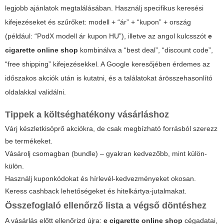
legjobb ajánlatok megtalálásában. Használj specifikus keresési
kifejezéseket és szűrőket: modell + “ár” + “kupon” + ország
(például: “PodX modell ár kupon HU”), illetve az angol kulcsszót
e
cigarette online shop
kombinálva a “best deal”, “discount code”,
“free shipping” kifejezésekkel. A Google keresőjében érdemes az
időszakos akciók után is kutatni, és a találatokat árösszehasonlító
oldalakkal validálni.
Tippek a költséghatékony vásárláshoz
Várj készletkisöprő akciókra, de csak megbízható forrásból szerezz
be termékeket.
Vásárolj csomagban (bundle) – gyakran kedvezőbb, mint külön-
külön.
Használj kuponkódokat és hírlevél-kedvezményeket okosan.
Keress cashback lehetőségeket és hitelkártya-jutalmakat.
Összefoglaló ellenőrző lista a végső döntéshez
A vásárlás előtt ellenőrizd újra:
e cigarette online shop
cégadatai,