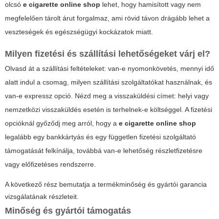
olcsó
e cigarette online shop
lehet, hogy hamisított vagy nem
megfelelően tárolt árut forgalmaz, ami rövid távon drágább lehet a
veszteségek és egészségügyi kockázatok miatt.
Milyen fizetési és szállítási lehetőségeket várj el?
Olvasd át a szállítási feltételeket: van-e nyomonkövetés, mennyi idő
alatt indul a csomag, milyen szállítási szolgáltatókat használnak, és
van-e expressz opció. Nézd meg a visszaküldési címet: helyi vagy
nemzetközi visszaküldés esetén is terhelnek-e költséggel. A fizetési
opcióknál győződj meg arról, hogy a
e cigarette online shop
legalább egy bankkártyás és egy független fizetési szolgáltató
támogatását felkínálja, továbbá van-e lehetőség részletfizetésre
vagy előfizetéses rendszerre.
A következő rész bemutatja a termékminőség és gyártói garancia
vizsgálatának részleteit.
Minőség és gyártói támogatás