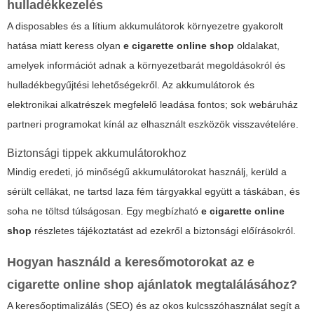
hulladékkezelés
A disposables és a lítium akkumulátorok környezetre gyakorolt
hatása miatt keress olyan
e cigarette online shop
oldalakat,
amelyek információt adnak a környezetbarát megoldásokról és
hulladékbegyűjtési lehetőségekről. Az akkumulátorok és
elektronikai alkatrészek megfelelő leadása fontos; sok webáruház
partneri programokat kínál az elhasznált eszközök visszavételére.
Biztonsági tippek akkumulátorokhoz
Mindig eredeti, jó minőségű akkumulátorokat használj, kerüld a
sérült cellákat, ne tartsd laza fém tárgyakkal együtt a táskában, és
soha ne töltsd túlságosan. Egy megbízható
e cigarette online
shop
részletes tájékoztatást ad ezekről a biztonsági előírásokról.
Hogyan használd a keresőmotorokat az e
cigarette online shop ajánlatok megtalálásához?
A keresőoptimalizálás (SEO) és az okos kulcsszóhasználat segít a