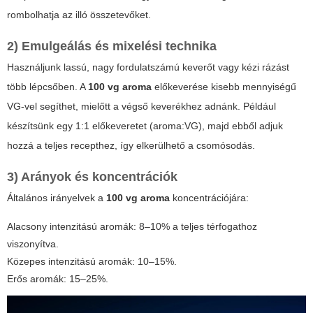
rombolhatja az illó összetevőket.
2) Emulgeálás és mixelési technika
Használjunk lassú, nagy fordulatszámú keverőt vagy kézi rázást
több lépcsőben. A
100 vg aroma
előkeverése kisebb mennyiségű
VG-vel segíthet, mielőtt a végső keverékhez adnánk. Például
készítsünk egy 1:1 előkeveretet (aroma:VG), majd ebből adjuk
hozzá a teljes recepthez, így elkerülhető a csomósodás.
3) Arányok és koncentrációk
Általános irányelvek a
100 vg aroma
koncentrációjára:
Alacsony intenzitású aromák: 8–10% a teljes térfogathoz
viszonyítva.
Közepes intenzitású aromák: 10–15%.
Erős aromák: 15–25%.