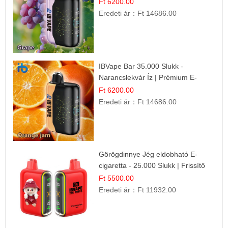
Ft 6200.00
Eredeti ár：
Ft 14686.00
IBVape Bar 35.000 Slukk -
Narancslekvár Íz | Prémium E-
cigaretta
Ft 6200.00
Eredeti ár：
Ft 14686.00
Görögdinnye Jég eldobható E-
cigaretta - 25.000 Slukk | Frissítő
Nyári Íz
Ft 5500.00
Eredeti ár：
Ft 11932.00