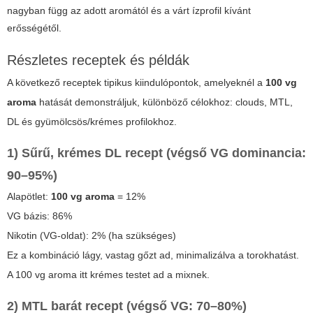
nagyban függ az adott aromától és a várt ízprofil kívánt
erősségétől.
Részletes receptek és példák
A következő receptek tipikus kiindulópontok, amelyeknél a
100 vg
aroma
hatását demonstráljuk, különböző célokhoz: clouds, MTL,
DL és gyümölcsös/krémes profilokhoz.
1) Sűrű, krémes DL recept (végső VG dominancia:
90–95%)
Alapötlet:
100 vg aroma
= 12%
VG bázis: 86%
Nikotin (VG-oldat): 2% (ha szükséges)
Ez a kombináció lágy, vastag gőzt ad, minimalizálva a torokhatást.
A
100 vg aroma
itt krémes testet ad a mixnek.
2) MTL barát recept (végső VG: 70–80%)