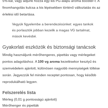
5%-kal, vagy adjunk hozzá egy kis PG-alapú aroma booster-t. A
finomhangolás kulcsa a kis lépésekben történő változtatás és az
érlelési idő betartása.
Vegyük figyelembe a berendezésünket: egyes tankok
és porlasztók jobban kezelik a magas VG tartalmat,
mások kevésbé.
Gyakorlati eszközök és biztonsági tanácsok
Mindig használjunk mérőhengeres, pipettás vagy mérlegeket
pontos adagoláshoz. A
100 vg aroma
kezelésekor kesztyű és
szemvédelem ajánlott, különösen nagyobb mennyiségek töltése
során. Jegyezzük fel minden receptet pontosan, hogy később
reprodukálható legyen.
Felszerelés lista
Mérleg (0,01 g pontosságú ajánlott)
Mérőhenger és pipetták