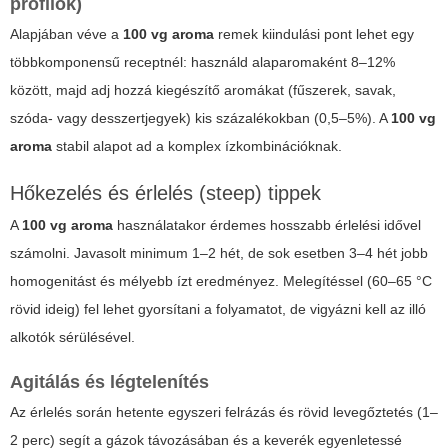
profilok)
Alapjában véve a
100 vg aroma
remek kiindulási pont lehet egy
többkomponensű receptnél: használd alaparomaként 8–12%
között, majd adj hozzá kiegészítő aromákat (fűszerek, savak,
szóda- vagy desszertjegyek) kis százalékokban (0,5–5%). A
100 vg
aroma
stabil alapot ad a komplex ízkombinációknak.
Hőkezelés és érlelés (steep) tippek
A
100 vg aroma
használatakor érdemes hosszabb érlelési idővel
számolni. Javasolt minimum 1–2 hét, de sok esetben 3–4 hét jobb
homogenitást és mélyebb ízt eredményez. Melegítéssel (60–65 °C
rövid ideig) fel lehet gyorsítani a folyamatot, de vigyázni kell az illó
alkotók sérülésével.
Agitálás és légtelenítés
Az érlelés során hetente egyszeri felrázás és rövid levegőztetés (1–
2 perc) segít a gázok távozásában és a keverék egyenletessé