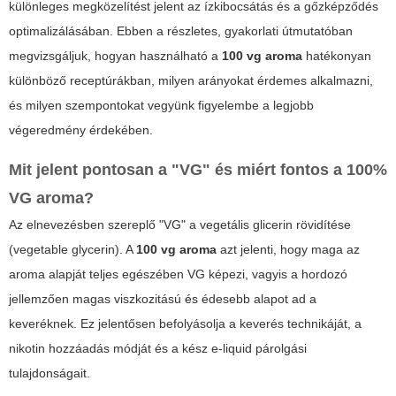
különleges megközelítést jelent az ízkibocsátás és a gőzképződés
optimalizálásában. Ebben a részletes, gyakorlati útmutatóban
megvizsgáljuk, hogyan használható a
100 vg aroma
hatékonyan
különböző receptúrákban, milyen arányokat érdemes alkalmazni,
és milyen szempontokat vegyünk figyelembe a legjobb
végeredmény érdekében.
Mit jelent pontosan a "VG" és miért fontos a 100%
VG aroma?
Az elnevezésben szereplő "VG" a vegetális glicerin rövidítése
(vegetable glycerin). A
100 vg aroma
azt jelenti, hogy maga az
aroma alapját teljes egészében VG képezi, vagyis a hordozó
jellemzően magas viszkozitású és édesebb alapot ad a
keveréknek. Ez jelentősen befolyásolja a keverés technikáját, a
nikotin hozzáadás módját és a kész e-liquid párolgási
tulajdonságait.