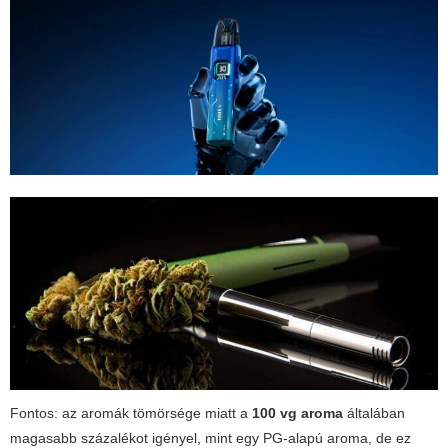
Fontos: az aromák tömörsége miatt a
100 vg aroma
általában
magasabb százalékot igényel, mint egy PG-alapú aroma, de ez