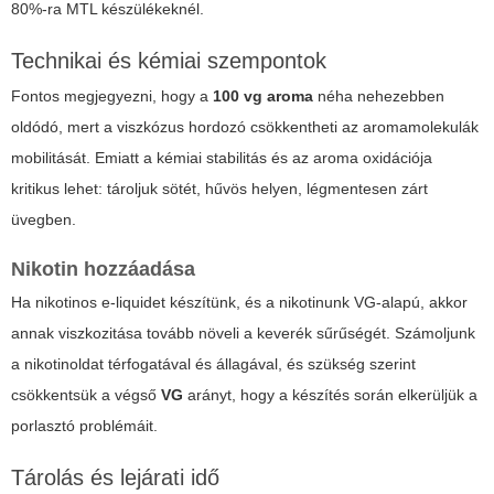
80%-ra MTL készülékeknél.
Technikai és kémiai szempontok
Fontos megjegyezni, hogy a
100 vg aroma
néha nehezebben
oldódó, mert a viszkózus hordozó csökkentheti az aromamolekulák
mobilitását. Emiatt a kémiai stabilitás és az aroma oxidációja
kritikus lehet: tároljuk sötét, hűvös helyen, légmentesen zárt
üvegben.
Nikotin hozzáadása
Ha nikotinos e-liquidet készítünk, és a nikotinunk VG-alapú, akkor
annak viszkozitása tovább növeli a keverék sűrűségét. Számoljunk
a nikotinoldat térfogatával és állagával, és szükség szerint
csökkentsük a végső
VG
arányt, hogy a készítés során elkerüljük a
porlasztó problémáit.
Tárolás és lejárati idő