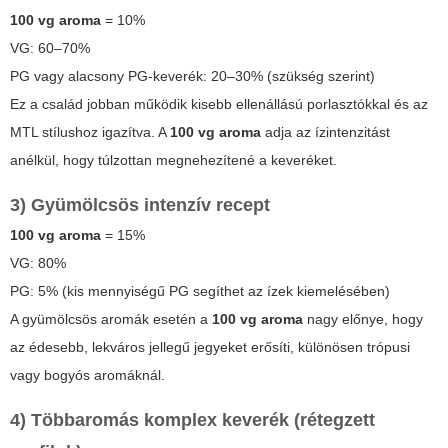
100 vg aroma
= 10%
VG: 60–70%
PG vagy alacsony PG-keverék: 20–30% (szükség szerint)
Ez a család jobban működik kisebb ellenállású porlasztókkal és az
MTL stílushoz igazítva. A
100 vg aroma
adja az ízintenzitást
anélkül, hogy túlzottan megnehezítené a keveréket.
3) Gyümölcsös intenzív recept
100 vg aroma
= 15%
VG: 80%
PG: 5% (kis mennyiségű PG segíthet az ízek kiemelésében)
A gyümölcsös aromák esetén a
100 vg aroma
nagy előnye, hogy
az édesebb, lekváros jellegű jegyeket erősíti, különösen trópusi
vagy bogyós aromáknál.
4) Többaromás komplex keverék (rétegzett