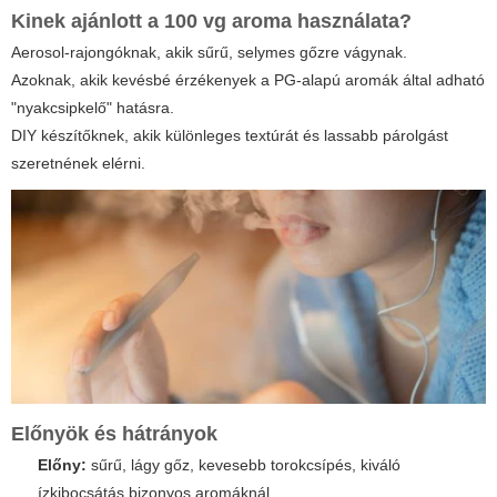
Kinek ajánlott a
100 vg aroma
használata?
Aerosol-rajongóknak, akik sűrű, selymes gőzre vágynak.
Azoknak, akik kevésbé érzékenyek a PG-alapú aromák által adható
"nyakcsipkelő" hatásra.
DIY készítőknek, akik különleges textúrát és lassabb párolgást
szeretnének elérni.
Előnyök és hátrányok
Előny:
sűrű, lágy gőz, kevesebb torokcsípés, kiváló
ízkibocsátás bizonyos aromáknál.