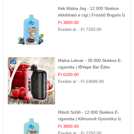
Kék Málna Jég - 12.000 Slukkos
eldobható e cigi | Frissítő Bogyós Íz
Ft 3800.00
Eredeti ár：
Ft 7250.00
Málna Lekvár - 35.000 Slukkos E-
cigaretta | IBVape Bar Édes
Gyümölcs Íz
Ft 6200.00
Eredeti ár：
Ft 14686.00
Ribizli Szőlő - 12.000 Slukkos E-
cigaretta | Kifinomult Gyümölcs Íz
Ft 3800.00
Eredeti ár：
Ft 7250.00