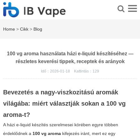
Home
>
Cikk
>
Blog
100 vg aroma használata házi e-liquid készítéséhez —
részletes keverési tippek, receptek és arányok
Idő：2026-01-18
Kattintás：
129
Bevezetés a nagy-viszkozitású aromák
világába: miért választják sokan a
100 vg
aroma
-t?
A házi e-liquid készítés szerelmesei körében egyre többen
érdeklődnek a
100 vg aroma
kifejezés iránt, mert ez egy