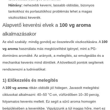
Hátrány:
nehezebb keverni, lassabb oldódás, bizonyos
tankokhoz és porlasztókhoz problémás lehet a magas
viszkozitású keverék.
Alapvető keverési elvek a
100 vg aroma
alkalmazásakor
Az első szabály: mindig gondolj az összetevők viszkozitására. A
100
vg aroma
használata más megközelítést igényel, mint a PG-
domináns aromáké. Az arányok, a melegítés, az emulgeálás és a
mechanikai keverés mind döntőek. A következő pontok segítenek
rendszerezni a tudnivalókat:
1) Előkezelés és melegítés
A
100 vg aroma
ritkán oldódik jól hidegen. Javasolt melegítési
ciklusokat alkalmazni: 40–50 °C-on, vízfürdőben 10–30 percig,
folyamatos keverés mellett. Ez segít a sűrű aroma homogén
beépülésében a keverékbe. Vigyázzunk a túl magas hőre, mert ez