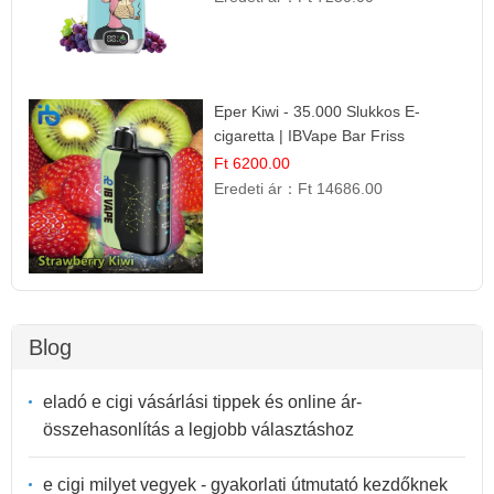
Eper Kiwi - 35.000 Slukkos E-
cigaretta | IBVape Bar Friss
Gyümölcs Ízek
Ft 6200.00
Eredeti ár：
Ft 14686.00
Blog
eladó e cigi vásárlási tippek és online ár-
összehasonlítás a legjobb választáshoz
e cigi milyet vegyek - gyakorlati útmutató kezdőknek