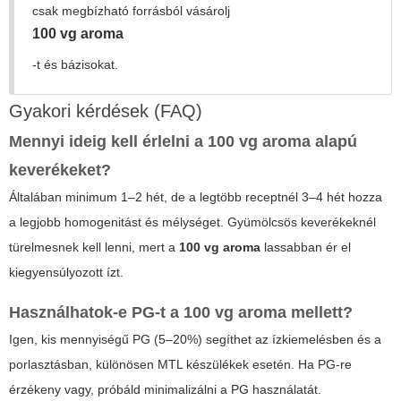
csak megbízható forrásból vásárolj
100 vg aroma
-t és bázisokat.
Gyakori kérdések (FAQ)
Mennyi ideig kell érlelni a
100 vg aroma
alapú
keverékeket?
Általában minimum 1–2 hét, de a legtöbb receptnél 3–4 hét hozza
a legjobb homogenitást és mélységet. Gyümölcsös keverékeknél
türelmesnek kell lenni, mert a
100 vg aroma
lassabban ér el
kiegyensúlyozott ízt.
Használhatok-e PG-t a
100 vg aroma
mellett?
Igen, kis mennyiségű PG (5–20%) segíthet az ízkiemelésben és a
porlasztásban, különösen MTL készülékek esetén. Ha PG-re
érzékeny vagy, próbáld minimalizálni a PG használatát.