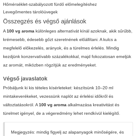
Hőmérséklet-szabályozott fürdő előmelegítéshez
Levegőmentes tárolóüvegek
Összegzés és végső ajánlások
A
100 vg aroma
különleges alternatívát kínál azoknak, akik sűrűbb,
krémesebb, édesebb gőzt szeretnének előállítani. A kulcs a
megfelelő előkezelés, arányok, és a türelmes érlelés. Mindig
kezdjünk konzervatívabb százalékokkal, majd fokozatosan emeljük
az aromát, miközben rögzítjük az eredményeket.
Végső javaslatok
Próbáljunk ki kis tételes kísérleteket: készítsünk 10–20 ml
mintakeverékeket, vezessünk naplót az érlelési időkről és
változtatásokról. A
100 vg aroma
alkalmazása kreativitást és
türelmet igényel, de a végeredmény lehet rendkívül kielégítő.
Megjegyzés: mindig figyelj az alapanyagok minőségére, és