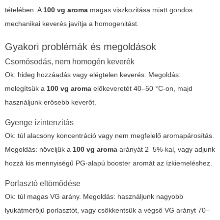
tételében. A
100 vg aroma
magas viszkozitása miatt gondos
mechanikai keverés javítja a homogenitást.
Gyakori problémák és megoldások
Csomósodás, nem homogén keverék
Ok: hideg hozzáadás vagy elégtelen keverés. Megoldás:
melegítsük a
100 vg aroma
előkeveretét 40–50 °C-on, majd
használjunk erősebb keverőt.
Gyenge ízintenzitás
Ok: túl alacsony koncentráció vagy nem megfelelő aromapárosítás.
Megoldás: növeljük a
100 vg aroma
arányát 2–5%-kal, vagy adjunk
hozzá kis mennyiségű PG-alapú booster aromát az ízkiemeléshez.
Porlasztó eltömődése
Ok: túl magas VG arány. Megoldás: használjunk nagyobb
lyukátmérőjű porlasztót, vagy csökkentsük a végső VG arányt 70–