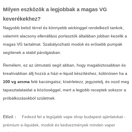
Milyen eszközök a legjobbak a magas VG
keverékekhez?
Nagyobb belső térrel és könnyebb wickinggel rendelkező tankok,
valamint alacsony ellenállású porlasztók általában jobban kezelik a
magas VG tartalmat. Szabályozható modok és erősebb pumpák
segítenek a stabil párolgásban.
Remélem, ez az útmutató segít abban, hogy magabiztosabban és
kreatívabban állj hozzá a házi e-liquid készítéshez, különösen ha a
100 vg aroma
felé kacsingatsz; kísérletezz, jegyzetelj, és oszd meg
tapasztalataidat a közösséggel, mert a legjobb receptek sokszor a
próbálkozásokból születnek.
Előző：
Fedezd fel a legújabb vape shop budapest ajánlatokat -
prémium e-liquidek, modok és kedvezmények minden vaper