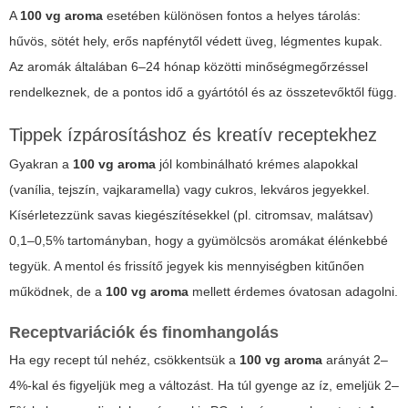
A
100 vg aroma
esetében különösen fontos a helyes tárolás:
hűvös, sötét hely, erős napfénytől védett üveg, légmentes kupak.
Az aromák általában 6–24 hónap közötti minőségmegőrzéssel
rendelkeznek, de a pontos idő a gyártótól és az összetevőktől függ.
Tippek ízpárosításhoz és kreatív receptekhez
Gyakran a
100 vg aroma
jól kombinálható krémes alapokkal
(vanília, tejszín, vajkaramella) vagy cukros, lekváros jegyekkel.
Kísérletezzünk savas kiegészítésekkel (pl. citromsav, malátsav)
0,1–0,5% tartományban, hogy a gyümölcsös aromákat élénkebbé
tegyük. A mentol és frissítő jegyek kis mennyiségben kitűnően
működnek, de a
100 vg aroma
mellett érdemes óvatosan adagolni.
Receptvariációk és finomhangolás
Ha egy recept túl nehéz, csökkentsük a
100 vg aroma
arányát 2–
4%-kal és figyeljük meg a változást. Ha túl gyenge az íz, emeljük 2–